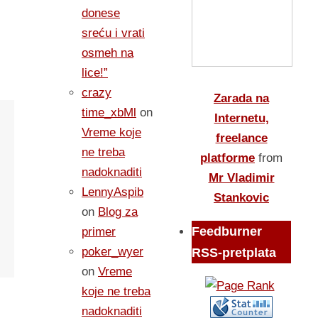
donese
sreću i vrati
osmeh na
lice!”
crazy
Zarada na
time_xbMl
on
Internetu,
Vreme koje
freelance
ne treba
platforme
from
nadoknaditi
Mr Vladimir
LennyAspib
Stankovic
on
Blog za
Feedburner
primer
poker_wyer
RSS-pretplata
on
Vreme
koje ne treba
nadoknaditi