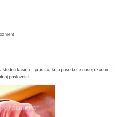
dzment
vu štednu kasicu – prasicu, koja paše bolje našoj ekonomiji.
lnoj poslovnici.