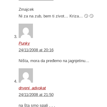
Zmajcek
Ni za na zub, bem ti zivot… Kriza… 🙄 🙄
Punky
24/11/2008 at 20:16
Ništa, mora da pređemo na jagnjetinu…
drveni_advokat
24/11/2008 at 21:50
na šta smo spali . . .