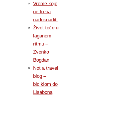
Vreme koje
ne treba
nadoknaditi
Život teče u
laganom
ritmu –
Zvonko
Bogdan
Not a travel
blog –
biciklom do
Lisabona