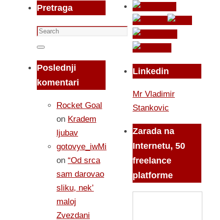
Pretraga
Search
for:
Search
Poslednji
Linkedin
komentari
Mr Vladimir
Rocket Goal
Stankovic
on
Kradem
Zarada na
ljubav
Internetu, 50
gotovye_iwMi
on
“Od srca
freelance
sam darovao
platforme
sliku, nek’
maloj
Zvezdani