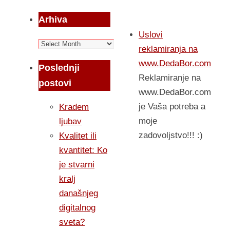
Arhiva
Uslovi
Arhiva
reklamiranja na
www.DedaBor.com
Poslednji
Reklamiranje na
postovi
www.DedaBor.com
je Vaša potreba a
Kradem
moje
ljubav
zadovoljstvo!!! :)
Kvalitet ili
kvantitet: Ko
je stvarni
kralj
današnjeg
digitalnog
sveta?