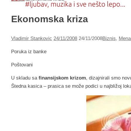
Ekonomska kriza
Vladimir Stankovic
24/11/2008
24/11/2008
Biznis
,
Mena
Poruka iz banke
Poštovani
U skladu sa
finansijskom krizom
, dizajnirali smo no
Štedna kasica – prasica se može podici u najbližoj loka