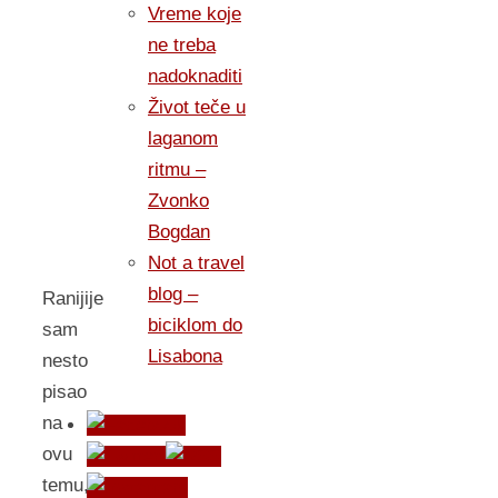
Vreme koje
ne treba
nadoknaditi
Život teče u
laganom
ritmu –
Zvonko
Bogdan
Not a travel
blog –
Ranijije
biciklom do
sam
Lisabona
nesto
pisao
na
ovu
temu,