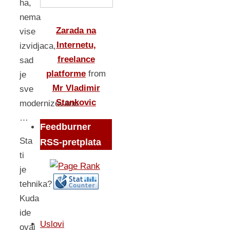
ha,
nema
Zarada na
vise
Internetu,
izvidjaca,
freelance
sad
platforme
from
je
Mr Vladimir
sve
Stankovic
modernizovano
…
Feedburner
Sta
RSS-pretplata
ti
je
tehnika?
Kuda
ide
Uslovi
ovaj