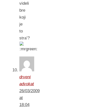
videli
bre
koji
je
to
stra’?
drveni
advokat
26/03/2009
at
18:04