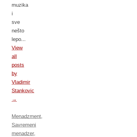
muzika
i
sve
nešto
lepo...
View
all
posts
by
Vladimir
Stankovic
→
Menadzment
,
Savremeni
menadzer
,