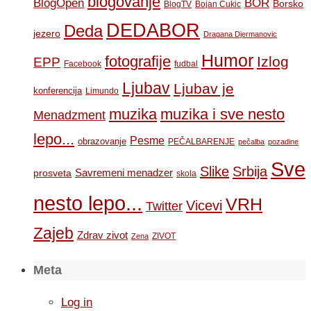
blogovanje
BOR
BlogOpen
Borsko
BlogTV
Bojan Cukic
DEDABOR
Deda
jezero
Dragana Djermanovic
Humor
fotografije
Izlog
EPP
Facebook
fudbal
Ljubav
Ljubav je
konferencija
Limundo
muzika
muzika i sve nesto
Menadzment
lepo...
Pesme
obrazovanje
PEČALBARENJE
pečalba
pozadine
Sve
Slike
Srbija
Savremeni menadzer
prosveta
skola
nesto lepo...
VRH
Vicevi
Twitter
Zajeb
Zdrav zivot
ZIVOT
Zena
Meta
Log in