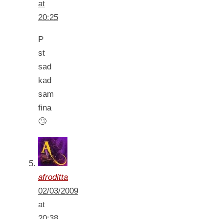
at
20:25
P
st
sad
kad
sam
fina
🙄
afroditta
02/03/2009
at
20:38