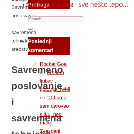
Pretraga
Savremeno
poslovanje
Search
i
for:
Search
savremena
tehnicka
Poslednji
sredstva
komentari
Rocket Goal
Savremeno
on
Kradem
ljubav
poslovanje
gotovye_iwMi
on
“Od srca
i
sam darovao
sliku, nek’
savremena
maloj
Zvezdani