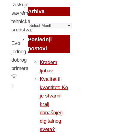
iziskuje
Arhiva
savremena
tehnicka
Arhiva
sredstva.
Poslednji
Evo
postovi
jednog
dobrog
Kradem
primera
ljubav
💡
Kvalitet ili
:
kvantitet: Ko
je stvarni
kralj
današnjeg
digitalnog
sveta?