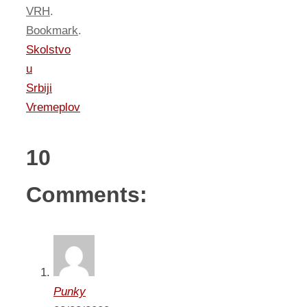
VRH
.
Bookmark
.
Skolstvo
u
Srbiji
Vremeplov
10
Comments:
Punky