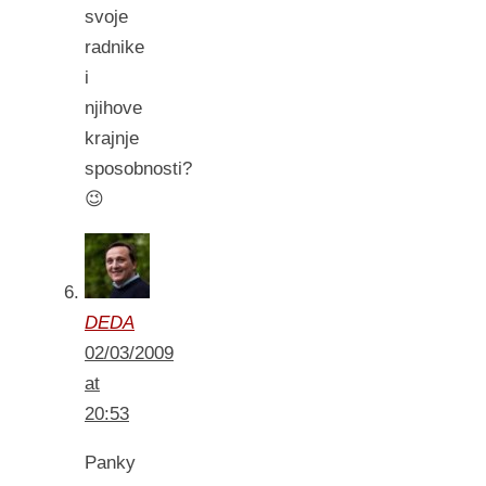
svoje
radnike
i
njihove
krajnje
sposobnosti?
😉
DEDA
02/03/2009
at
20:53
Panky