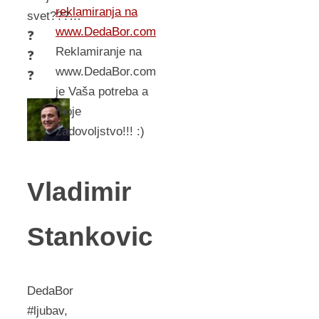
reklamiranja na
svet???…
www.DedaBor.com
❓
Reklamiranje na
❓
www.DedaBor.com
❓
je Vaša potreba a
moje
zadovoljstvo!!! :)
Vladimir
Stankovic
DedaBor
#ljubav,