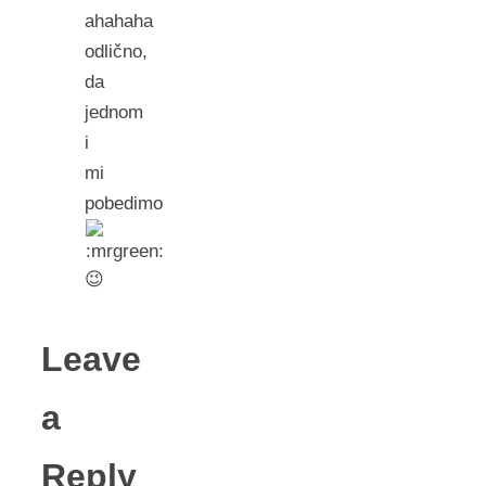
ahahaha
odlično,
da
jednom
i
mi
pobedimo
😉
Leave
a
Reply