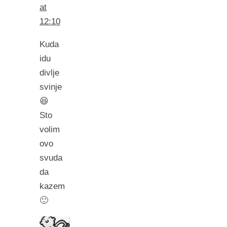
at
12:10
Kuda
idu
divlje
svinje
😆
Sto
volim
ovo
svuda
da
kazem
🙂