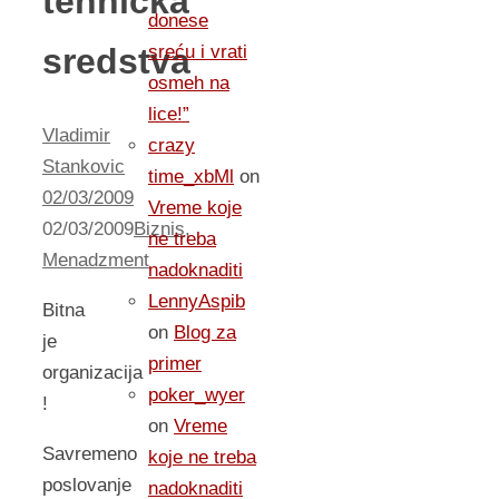
tehnicka
donese
sredstva
sreću i vrati
osmeh na
lice!”
Vladimir
crazy
Stankovic
time_xbMl
on
02/03/2009
Vreme koje
02/03/2009
Biznis
,
ne treba
Menadzment
nadoknaditi
LennyAspib
Bitna
on
Blog za
je
primer
organizacija
poker_wyer
!
on
Vreme
Savremeno
koje ne treba
poslovanje
nadoknaditi