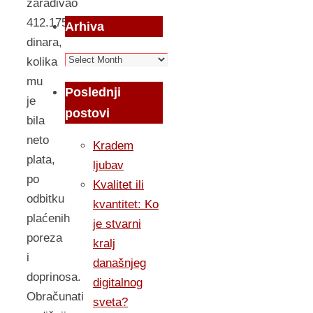
zarađivao
412.175
Arhiva
dinara,
Arhiva
kolika
mu
Poslednji
je
postovi
bila
neto
Kradem
plata,
ljubav
po
Kvalitet ili
odbitku
kvantitet: Ko
plaćenih
je stvarni
poreza
kralj
i
današnjeg
doprinosa.
digitalnog
Obračunati
sveta?