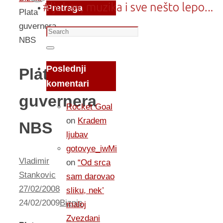
Pretraga
Plata
guvernera
Search
NBS
for:
Search
Poslednji
Plata
komentari
guvernera
Rocket Goal
on
Kradem
NBS
ljubav
gotovye_iwMi
Vladimir
on
“Od srca
Stankovic
sam darovao
27/02/2008
sliku, nek’
24/02/2009
Biznis
maloj
Zvezdani