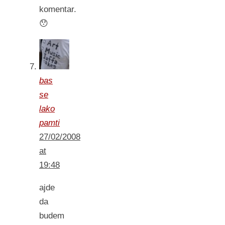
komentar.
😯
bas
se
lako
pamti
27/02/2008
at
19:48
ajde
da
budem