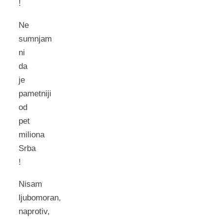
!
Ne
sumnjam
ni
da
je
pametniji
od
pet
miliona
Srba
!
Nisam
ljubomoran,
naprotiv,