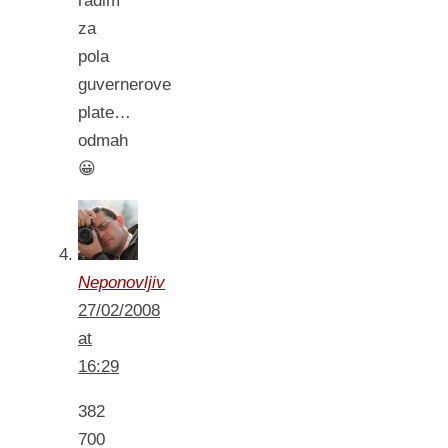
radim
za
pola
guvernerove
plate…
odmah
😀
Neponovljiv
27/02/2008
at
16:29
382
700