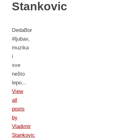
Stankovic
DedaBor
#ljubav,
muzika
i
sve
nešto
lepo...
View
all
posts
by
Vladimir
Stankovic