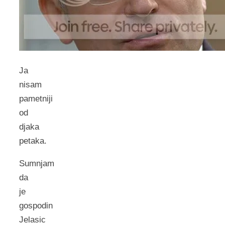
Ja
nisam
pametniji
od
djaka
petaka.
Sumnjam
da
je
gospodin
Jelasic