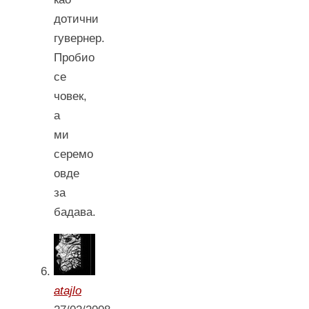
дотични
гувернер.
Пробио
се
човек,
а
ми
серемо
овде
за
бадава.
atajlo