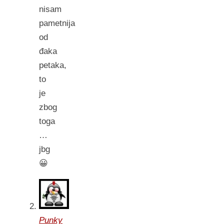
nisam
pametnija
od
đaka
petaka,
to
je
zbog
toga
…
jbg
😀
Punky