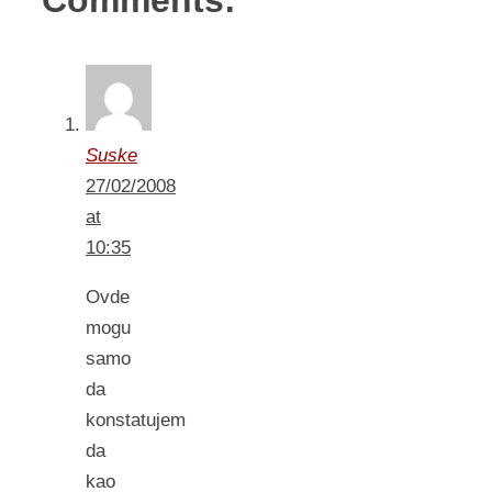
Comments:
Suske
27/02/2008
at
10:35
Ovde
mogu
samo
da
konstatujem
da
kao