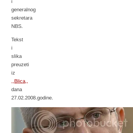
i
generalnog
sekretara
NBS.
Tekst
i
slika
preuzeti
iz
,,Blica,,
dana
27.02.2008.godine.