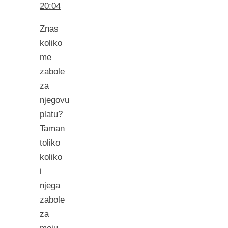
20:04
Znas
koliko
me
zabole
za
njegovu
platu?
Taman
toliko
koliko
i
njega
zabole
za