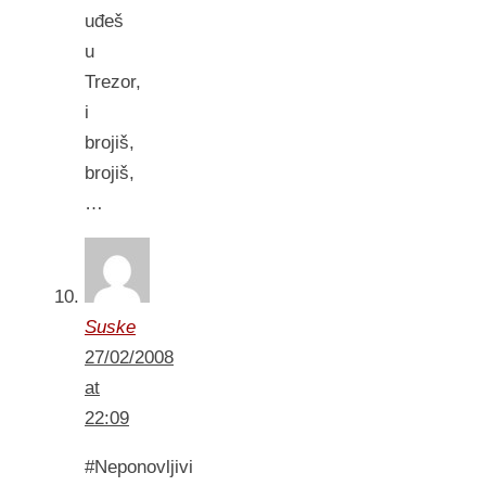
uđeš
u
Trezor,
i
brojiš,
brojiš,
…
Suske
27/02/2008
at
22:09
#Neponovljivi