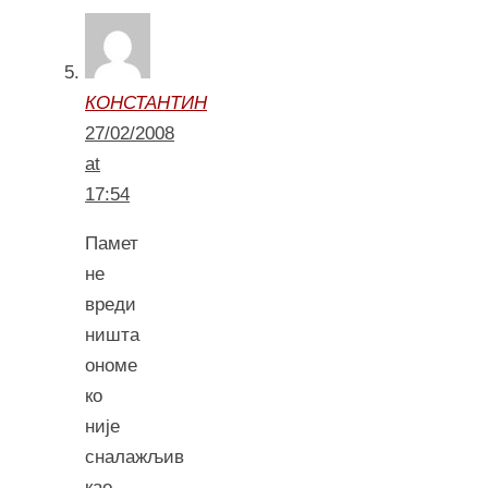
КОНСТАНТИН
27/02/2008
at
17:54
Памет
не
вреди
ништа
ономе
ко
није
сналажљив
као