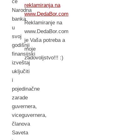
će
reklamiranja na
Narodna
www.DedaBor.com
banka
Reklamiranje na
u
www.DedaBor.com
svoj
je Vaša potreba a
godišnji
moje
finansijski
zadovoljstvo!!! :)
izveštaj
uključiti
i
pojedinačne
zarade
guvernera,
viceguvernera,
članova
Saveta