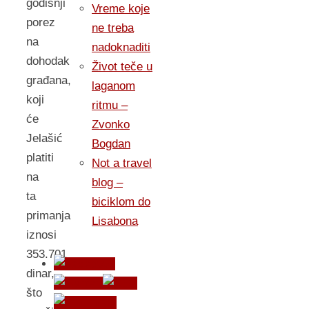
godišnji
Vreme koje
porez
ne treba
na
nadoknaditi
dohodak
Život teče u
građana,
laganom
koji
ritmu –
će
Zvonko
Jelašić
Bogdan
platiti
Not a travel
na
blog –
ta
biciklom do
primanja
Lisabona
iznosi
353.701
dinar,
što