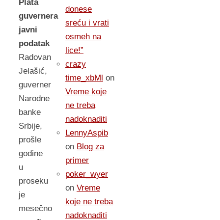
Plata
donese
guvernera
sreću i vrati
javni
osmeh na
podatak
lice!”
Radovan
crazy
Jelašić,
time_xbMl
on
guverner
Vreme koje
Narodne
ne treba
banke
nadoknaditi
Srbije,
LennyAspib
prošle
on
Blog za
godine
primer
u
poker_wyer
proseku
on
Vreme
je
koje ne treba
mesečno
nadoknaditi