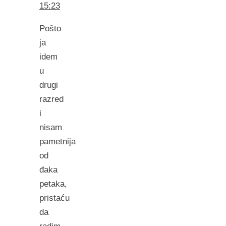
15:23
Pošto
ja
idem
u
drugi
razred
i
nisam
pametnija
od
đaka
petaka,
pristaću
da