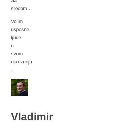
Sa
srecom…
Volim
uspesne
ljude
u
svom
okruzenju
.
Vladimir