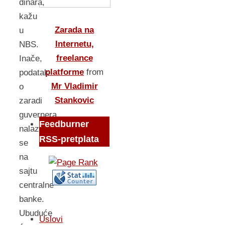
dinara,
kažu
Zarada na
u
Internetu,
NBS.
freelance
Inače,
platforme
from
podatak
Mr Vladimir
o
Stankovic
zaradi
guvernera
Feedburner
nalazi
RSS-pretplata
se
na
sajtu
centralne
banke.
Ubuduće
Uslovi