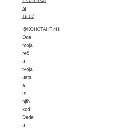
27/02/2008
at
18:07
@КОНСТАНТИН;
Ode
moja
reč
u
tvoja
usta,
a
iz
njih
kod
Dede
u