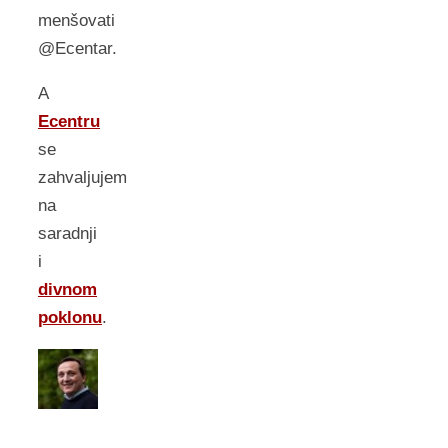
menšovati
@Ecentar.
A
Ecentru
se
zahvaljujem
na
saradnji
i
divnom
poklonu
.