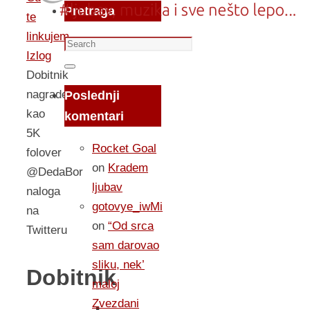
Pretraga
te
linkujem...
Search
Izlog
for:
Search
Dobitnik
nagrade
Poslednji
kao
komentari
5K
Rocket Goal
folover
on
Kradem
@DedaBor
ljubav
naloga
gotovye_iwMi
na
on
“Od srca
Twitteru
sam darovao
sliku, nek’
Dobitnik
maloj
Zvezdani