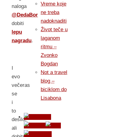
Vreme koje
naloga
ne treba
@DedaBor
nadoknaditi
dobiti
Život teče u
lepu
laganom
nagradu
.
ritmu –
Zvonko
Bogdan
I
Not a travel
evo
blog –
večeras
biciklom do
se
Lisabona
i
to
desilo,
ali
dobitnik