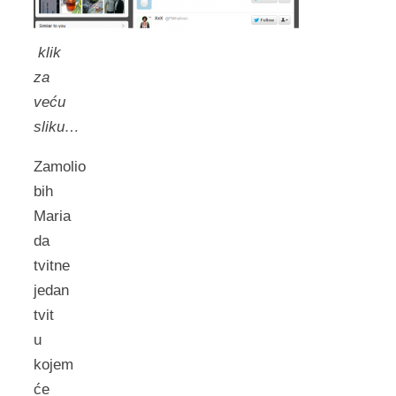
klik
za
veću
sliku…
Zamolio
bih
Maria
da
tvitne
jedan
tvit
u
kojem
će