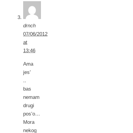
drnch
07/06/2012
at
13:46
Ama
jes’
..
bas
nemam
drugi
pos’o…
Mora
nekog