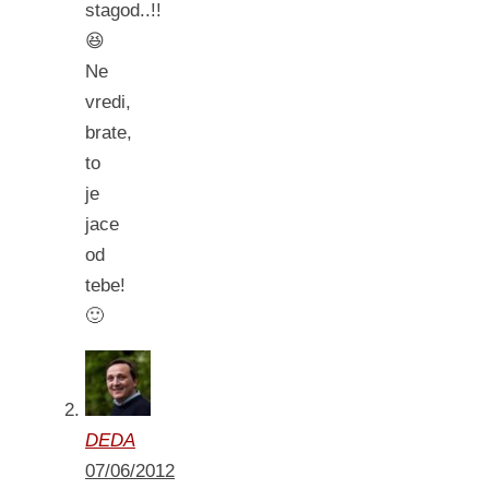
stagod..!!
😆
Ne
vredi,
brate,
to
je
jace
od
tebe!
🙂
DEDA
07/06/2012