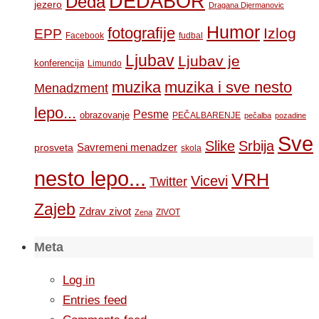
DEDABOR
Deda
jezero
Dragana Djermanovic
Humor
fotografije
Izlog
EPP
Facebook
fudbal
Ljubav
Ljubav je
konferencija
Limundo
muzika
muzika i sve nesto
Menadzment
lepo...
Pesme
obrazovanje
PEČALBARENJE
pečalba
pozadine
Sve
Slike
Srbija
Savremeni menadzer
prosveta
skola
nesto lepo...
VRH
Vicevi
Twitter
Zajeb
Zdrav zivot
ZIVOT
Zena
Meta
Log in
Entries feed