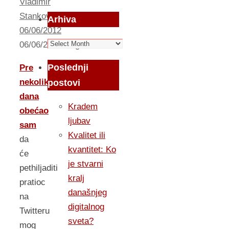
Vladimir
Stankovic
Arhiva
06/06/2012
Arhiva
06/06/2012
Izlog
Poslednji
Pre
nekoliko
postovi
dana
Kradem
obećao
ljubav
sam
Kvalitet ili
da
kvantitet: Ko
će
je stvarni
pethiljaditi
kralj
pratioc
današnjeg
na
digitalnog
Twitteru
sveta?
mog