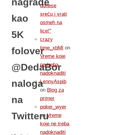
nagrade
donese
sreću i vrati
kao
osmeh na
lice!”
5K
crazy
time_xbMl
on
folover
Vreme koje
@DedaBor
ne treba
nadoknaditi
naloga
LennyAspib
on
Blog za
na
primer
poker_wyer
Twitteru
on
Vreme
koje ne treba
nadoknaditi