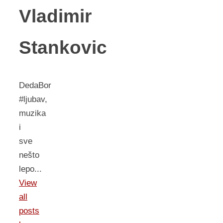
Vladimir
Stankovic
DedaBor
#ljubav,
muzika
i
sve
nešto
lepo...
View
all
posts