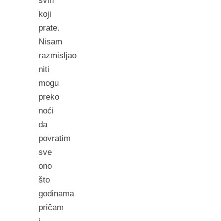
svih
koji
prate.
Nisam
razmisljao
niti
mogu
preko
noći
da
povratim
sve
ono
što
godinama
pričam