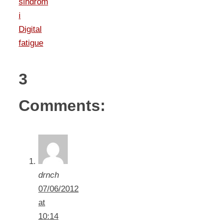
sindrom
i
Digital
fatigue
3
Comments:
drnch
07/06/2012
at
10:14