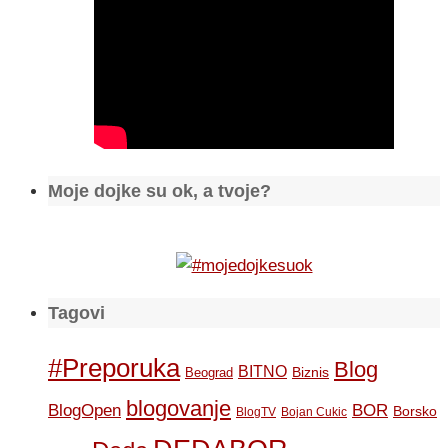
Moje dojke su ok, a tvoje?
Tagovi
#Preporuka
Blog
BITNO
Biznis
Beograd
blogovanje
BOR
BlogOpen
Borsko
BlogTV
Bojan Cukic