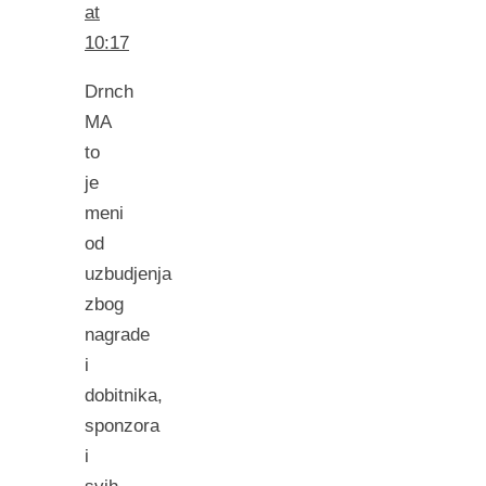
at
10:17
Drnch
MA
to
je
meni
od
uzbudjenja
zbog
nagrade
i
dobitnika,
sponzora
i