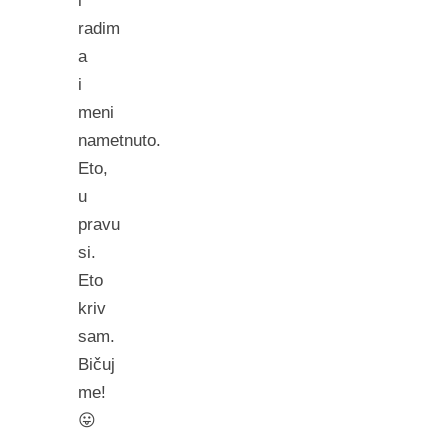
i
radim
a
i
meni
nametnuto.
Eto,
u
pravu
si.
Eto
kriv
sam.
Bičuj
me!
😛