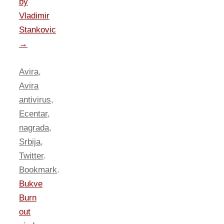
by
Vladimir
Stankovic
→
Avira
,
Avira
antivirus
,
Ecentar
,
nagrada
,
Srbija
,
Twitter
.
Bookmark
.
Bukve
Burn
out