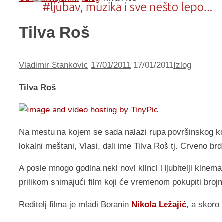
Tilva Roš
Vladimir Stankovic
17/01/2011
17/01/2011
Izlog
Tilva Roš
Na mestu na kojem se sada nalazi rupa površinskog k
lokalni meštani, Vlasi, dali ime Tilva Roš tj. Crveno b
A posle mnogo godina neki novi klinci i ljubitelji kinem
prilikom snimajući film koji će vremenom pokupiti broj
Reditelj filma je mladi Boranin
Nikola Ležajić
, a skoro