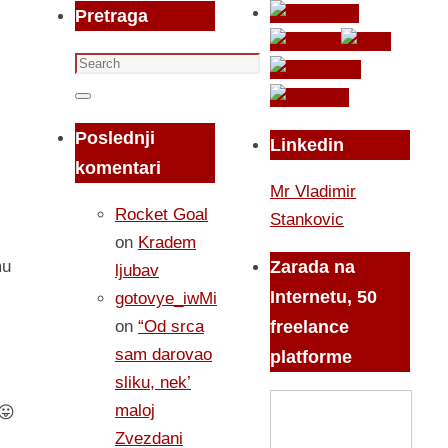
Pretraga
Search
for:
Search
Poslednji
Linkedin
komentari
Mr Vladimir
Rocket Goal
Stankovic
on
Kradem
Zarada na
mu
ljubav
Internetu, 50
gotovye_iwMi
on
“Od srca
freelance
sam darovao
platforme
sliku, nek’
maloj
 😛
Zvezdani