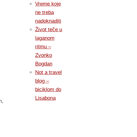
Vreme koje
ne treba
nadoknaditi
Život teče u
laganom
ritmu –
Zvonko
Bogdan
Not a travel
blog –
biciklom do
Lisabona
m,