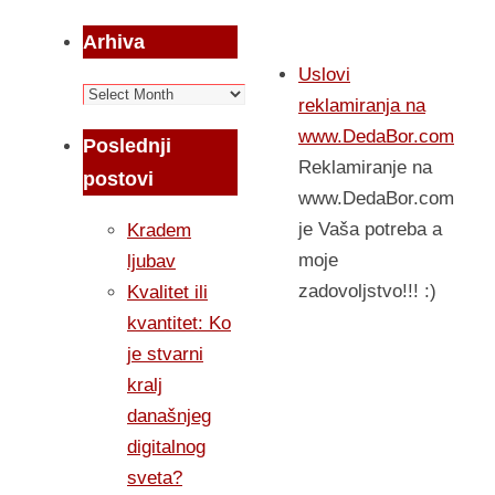
Arhiva
Uslovi
Arhiva
reklamiranja na
www.DedaBor.com
Poslednji
Reklamiranje na
postovi
www.DedaBor.com
je Vaša potreba a
Kradem
moje
ljubav
zadovoljstvo!!! :)
Kvalitet ili
kvantitet: Ko
je stvarni
kralj
današnjeg
digitalnog
sveta?