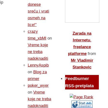
ip
donese
sreću i vrati
osmeh na
lice!”
crazy
Zarada na
time_xbMl
on
Internetu,
Vreme koje
freelance
ne treba
platforme
from
nadoknaditi
Mr Vladimir
LennyAspib
Stankovic
on
Blog za
Feedburner
primer
poker_wyer
RSS-pretplata
on
Vreme
koje ne treba
nadoknaditi