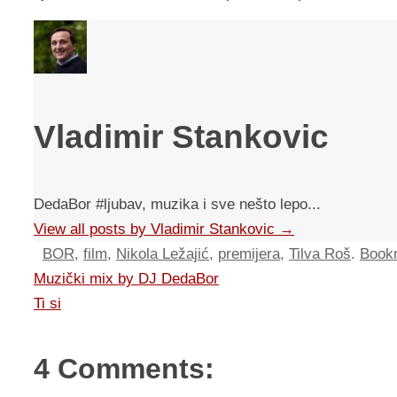
Vladimir Stankovic
DedaBor #ljubav, muzika i sve nešto lepo...
View all posts by Vladimir Stankovic
→
BOR
,
film
,
Nikola Ležajić
,
premijera
,
Tilva Roš
.
Book
Muzički mix by DJ DedaBor
Ti si
4 Comments: