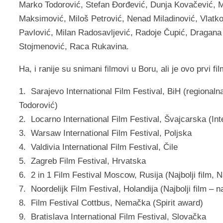
Marko Todorović, Stefan Đorđević, Dunja Kovačević, Ma
Maksimović, Miloš Petrović, Nenad Miladinović, Vlatk
Pavlović, Milan Radosavljević, Radoje Čupić, Dragana
Stojmenović, Raca Rukavina.
Ha, i ranije su snimani filmovi u Boru, ali je ovo prvi fi
1. Sarajevo International Film Festival, BiH (regionaln
Todorović)
2. Locarno International Film Festival, Švajcarska (In
3. Warsaw International Film Festival, Poljska
4. Valdivia International Film Festival, Čile
5. Zagreb Film Festival, Hrvatska
6. 2 in 1 Film Festival Moscow, Rusija (Najbolji film, N
7. Noordelijk Film Festival, Holandija (Najbolji film –
8. Film Festival Cottbus, Nemačka (Spirit award)
9. Bratislava International Film Festival, Slovačka