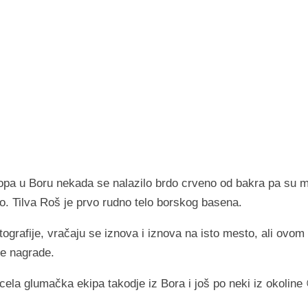
opa u Boru nekada se nalazilo brdo crveno od bakra pa su 
rdo. Tilva Roš je prvo rudno telo borskog basena.
atografije, vračaju se iznova i iznova na isto mesto, ali ovom
ne nagrade.
 cela glumačka ekipa takodje iz Bora i još po neki iz okoline