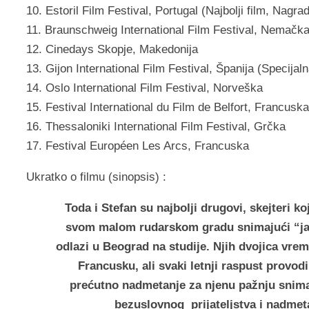
10. Estoril Film Festival, Portugal (Najbolji film, Nagr
11. Braunschweig International Film Festival, Nemačk
12. Cinedays Skopje, Makedonija
13. Gijon International Film Festival, Španija (Specijaln
14. Oslo International Film Festival, Norveška
15. Festival International du Film de Belfort, Francuska
16. Thessaloniki International Film Festival, Grčka
17. Festival Européen Les Arcs, Francuska
Ukratko o filmu (sinopsis) :
Toda i Stefan su najbolji drugovi, skejteri k
svom malom rudarskom gradu snimajući “jac
odlazi u Beograd na studije. Njih dvojica vr
Francusku, ali svaki letnji raspust provod
prećutno nadmetanje za njenu pažnju snima
bezuslovnog prijateljstva i nadme