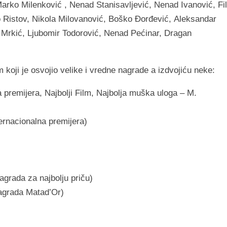
rko Milenković , Nenad Stanisavljević, Nenad Ivanović, Fil
o Ristov, Nikola Milovanović, Boško Đorđević, Aleksandar
 Mrkić, Ljubomir Todorović, Nenad Pećinar, Dragan
lm koji je osvojio velike i vredne nagrade a izdvojiću neke:
a premijera, Najbolji Film, Najbolja muška uloga – M.
ternacionalna premijera)
agrada za najbolju priču)
 nagrada Matad’Or)