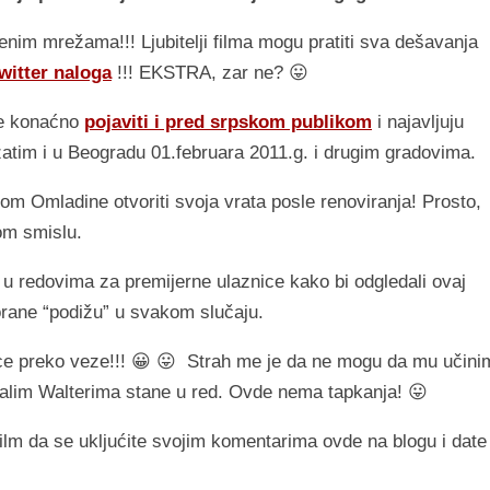
enim mrežama!!! Ljubitelji filma mogu pratiti sva dešavanja
witter naloga
!!! EKSTRA, zar ne? 😛
se konaćno
pojaviti i pred srpskom publikom
i najavljuju
zatim i u Beogradu 01.februara 2011.g. i drugim gradovima.
Dom Omladine otvoriti svoja vrata posle renoviranja! Prosto,
vom smislu.
e u redovima za premijerne ulaznice kako bi odgledali ovaj
orane “podižu” u svakom slučaju.
ice preko veze!!! 😀 😛 Strah me je da ne mogu da mu učini
alim Walterima stane u red. Ovde nema tapkanja! 😛
ilm da se ukljućite svojim komentarima ovde na blogu i date