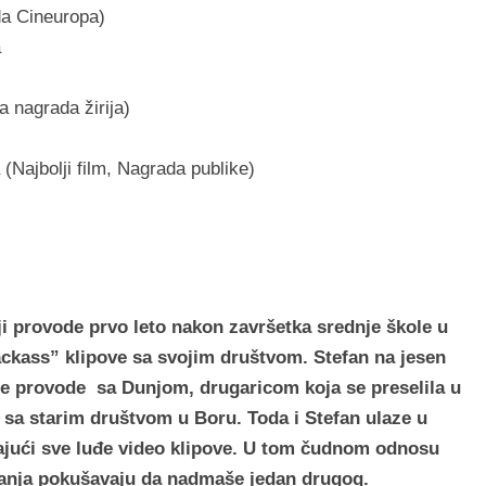
ada Cineuropa)
a
a nagrada žirija)
 (Najbolji film, Nagrada publike)
oji provode prvo leto nakon završetka srednje škole u
kass” klipove sa svojim društvom. Stefan na jesen
eme provode sa Dunjom, drugaricom koja se preselila u
i sa starim društvom u Boru. Toda i Stefan ulaze u
jući sve luđe video klipove. U tom čudnom odnosu
tanja pokušavaju da nadmaše jedan drugog.