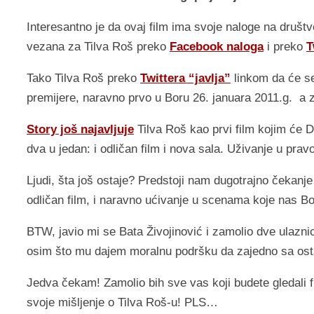
Interesantno je da ovaj film ima svoje naloge na društv
vezana za Tilva Roš preko
Facebook naloga
i preko
T
Tako Tilva Roš preko
Twittera “javlja”
linkom da će 
premijere, naravno prvo u Boru 26. januara 2011.g. a 
Story još najavljuje
Tilva Roš kao prvi film kojim će 
dva u jedan: i odličan film i nova sala. Uživanje u pra
Ljudi, šta još ostaje? Predstoji nam dugotrajno čekanj
odličan film, i naravno ućivanje u scenama koje nas B
BTW, javio mi se Bata Živojinović i zamolio dve ulazn
osim što mu dajem moralnu podršku da zajedno sa ost
Jedva čekam! Zamolio bih sve vas koji budete gledali f
svoje mišljenje o Tilva Roš-u! PLS…