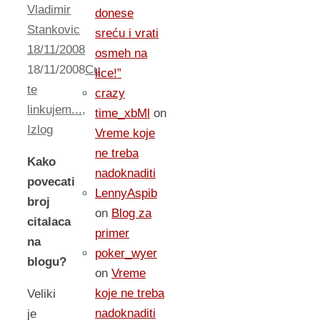
Vladimir
donese
Stankovic
sreću i vrati
18/11/2008
osmeh na
18/11/2008
Cu
lice!”
te
crazy
linkujem...
,
time_xbMl
on
Izlog
Vreme koje
ne treba
Kako
nadoknaditi
povecati
LennyAspib
broj
on
Blog za
citalaca
primer
na
poker_wyer
blogu?
on
Vreme
koje ne treba
Veliki
nadoknaditi
je