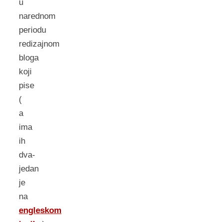
u
narednom
periodu
redizajnom
bloga
koji
pise
(
a
ima
ih
dva-
jedan
je
na
engleskom