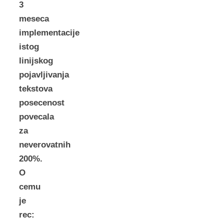
3
meseca
implementacije
istog
linijskog
pojavljivanja
tekstova
posecenost
povecala
za
neverovatnih
200%.
O
cemu
je
rec: