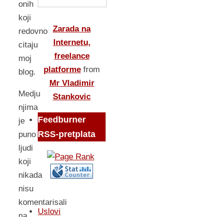
onih
koji
Zarada na
redovno
Internetu,
citaju
freelance
moj
platforme
from
blog.
Mr Vladimir
Medju
Stankovic
njima
Feedburner
je
RSS-pretplata
puno
ljudi
koji
nikada
nisu
komentarisali
Uslovi
na