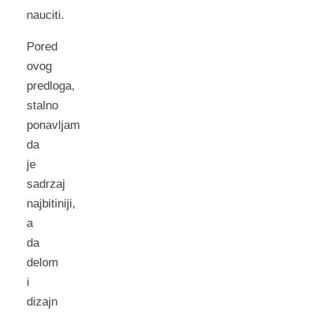
nauciti.
Pored
ovog
predloga,
stalno
ponavljam
da
je
sadrzaj
najbitiniji,
a
da
delom
i
dizajn