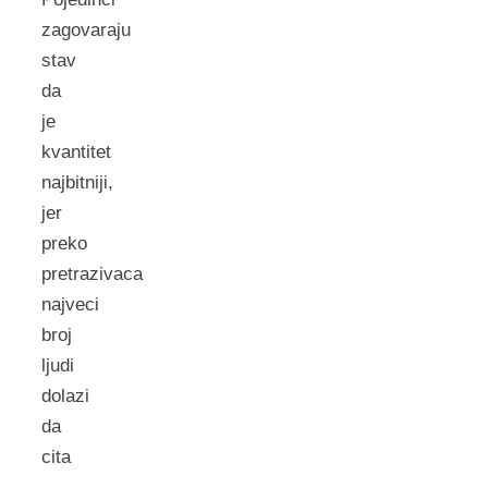
zagovaraju
stav
da
je
kvantitet
najbitniji,
jer
preko
pretrazivaca
najveci
broj
ljudi
dolazi
da
cita
.