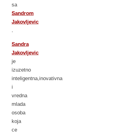
sa
Sandrom
Jakovljevic
.
Sandra
Jakovljevic
je
izuzetno
inteligentna,inovativna
i
vredna
mlada
osoba
koja
ce