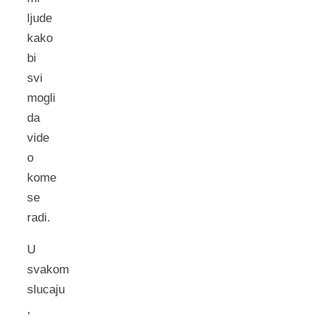
ljude
kako
bi
svi
mogli
da
vide
o
kome
se
radi.
U
svakom
slucaju
,