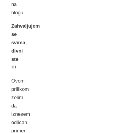
na
blogu.
Zahvaljujem
se
svima,
divni
ste
!!!
Ovom
prilikom
zelim
da
iznesem
odlican
primer