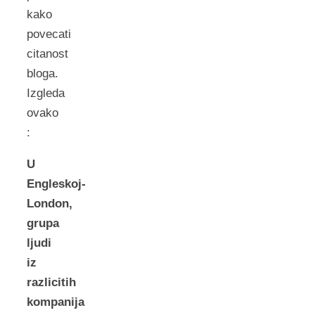
kako
povecati
citanost
bloga.
Izgleda
ovako
:
U
Engleskoj-
London,
grupa
ljudi
iz
razlicitih
kompanija