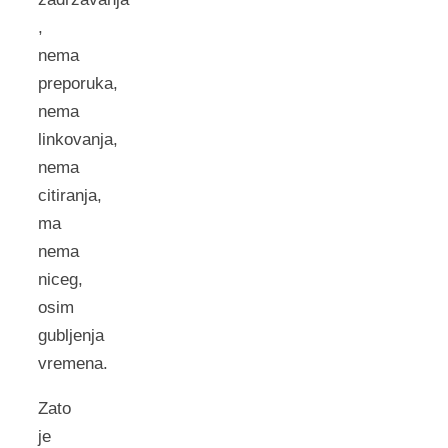
,
nema
preporuka,
nema
linkovanja,
nema
citiranja,
ma
nema
niceg,
osim
gubljenja
vremena.
Zato
je