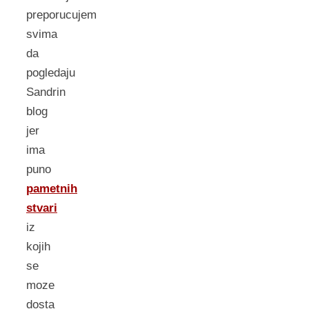
preporucujem
svima
da
pogledaju
Sandrin
blog
jer
ima
puno
pametnih
stvari
iz
kojih
se
moze
dosta