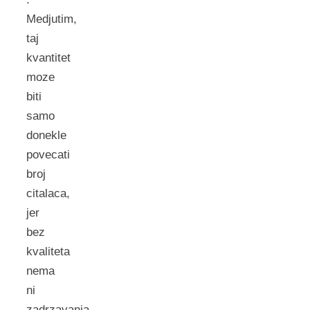
Medjutim,
taj
kvantitet
moze
biti
samo
donekle
povecati
broj
citalaca,
jer
bez
kvaliteta
nema
ni
zadrzavanja