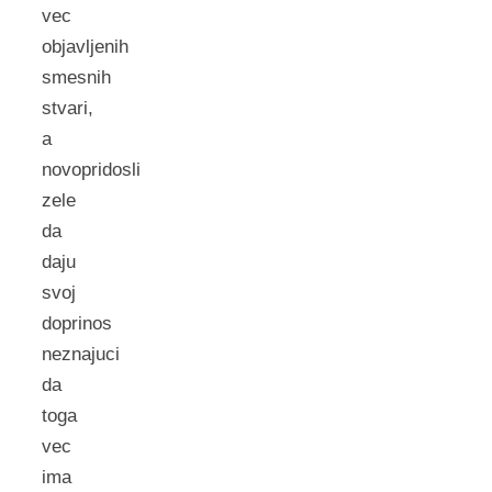
vec
objavljenih
smesnih
stvari,
a
novopridosli
zele
da
daju
svoj
doprinos
neznajuci
da
toga
vec
ima