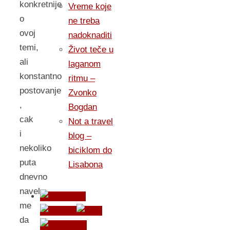
konkretnije
Vreme koje
o
ne treba
ovoj
nadoknaditi
temi,
Život teče u
ali
laganom
konstantno
ritmu –
postovanje
Zvonko
,
Bogdan
cak
Not a travel
i
blog –
nekoliko
biciklom do
puta
Lisabona
dnevno
navelo
me
da