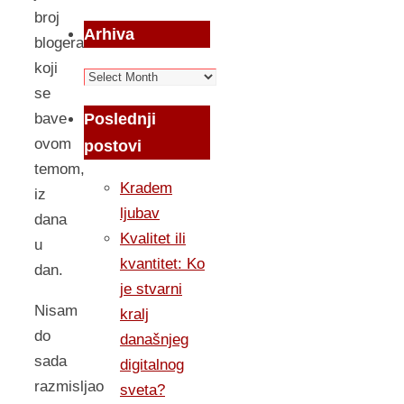
broj
Arhiva
blogera
koji
Arhiva
se
Poslednji
bave
ovom
postovi
temom,
Kradem
iz
ljubav
dana
Kvalitet ili
u
kvantitet: Ko
dan.
je stvarni
Nisam
kralj
do
današnjeg
sada
digitalnog
razmisljao
sveta?