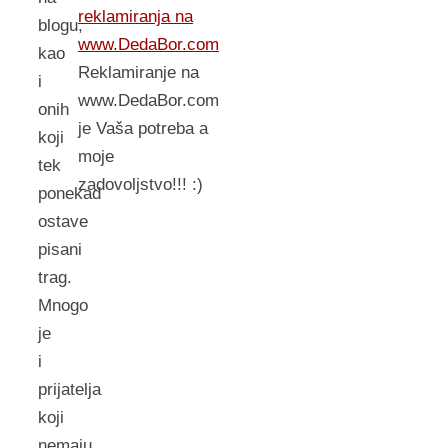
reklamiranja na
blogu,
www.DedaBor.com
kao
Reklamiranje na
i
www.DedaBor.com
onih
je Vaša potreba a
koji
moje
tek
zadovoljstvo!!! :)
ponekad
ostave
pisani
trag.
Mnogo
je
i
prijatelja
koji
nemaju