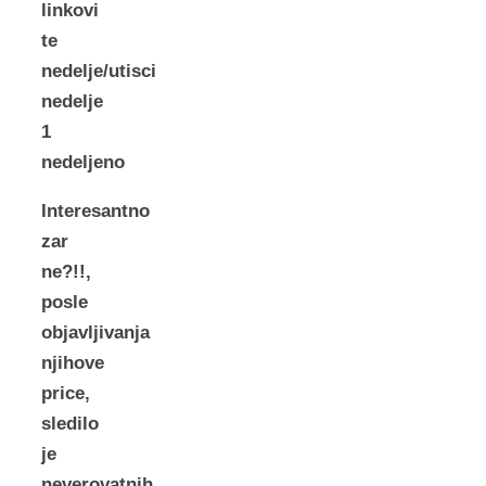
linkovi
te
nedelje/utisci
nedelje
1
nedeljeno
Interesantno
zar
ne?!!,
posle
objavljivanja
njihove
price,
sledilo
je
neverovatnih