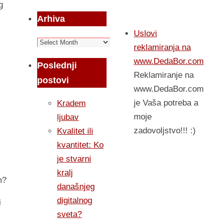
g
Arhiva
Uslovi
Arhiva
reklamiranja na
www.DedaBor.com
Poslednji
Reklamiranje na
postovi
www.DedaBor.com
je Vaša potreba a
Kradem
moje
ljubav
zadovoljstvo!!! :)
Kvalitet ili
kvantitet: Ko
je stvarni
kralj
m?
današnjeg
digitalnog
i
sveta?