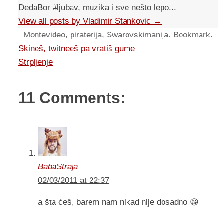
DedaBor #ljubav, muzika i sve nešto lepo...
View all posts by Vladimir Stankovic
→
Montevideo
,
piraterija
,
Swarovskimanija
.
Bookmark
.
Skineš, twitneeš pa vratiš gume
Strpljenje
11 Comments:
BabaStraja
02/03/2011 at 22:37
a šta ćeš, barem nam nikad nije dosadno 😀