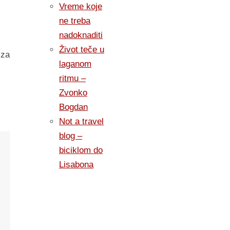
Vreme koje
ne treba
nadoknaditi
Život teče u
 za
laganom
ritmu –
Zvonko
Bogdan
Not a travel
blog –
biciklom do
Lisabona