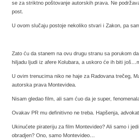
se za striktno poštovanje autorskih prava. Ne podržava
post.
U ovom slučaju postoje nekoliko stvari i Zakon, pa sa
Zato ću da stanem na ovu drugu stranu sa porukom da s
hiljadu ljudi iz afere Kolubara, a uskoro će ih biti još
U ovim trenucima niko ne haje za Radovana trečeg, Mar
autorska prava Montevidea.
Nisam gledao film, ali sam ćuo da je super, fenomenal
Ovakav PR mu definitivno ne treba. Hapšenja, advokati
Ukinućete pirateriju za film Montevideo? Ali samo i jed
obradjen? Ono, samo Montevideo…