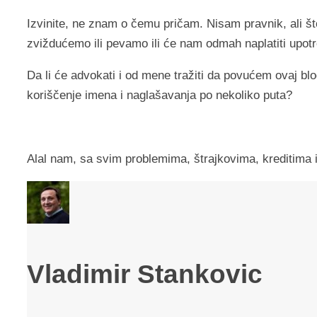
Izvinite, ne znam o čemu pričam. Nisam pravnik, ali š
zviždućemo ili pevamo ili će nam odmah naplatiti upo
Da li će advokati i od mene tražiti da povućem ovaj blo
koriščenje imena i naglašavanja po nekoliko puta?
Alal nam, sa svim problemima, štrajkovima, kreditima i
Vladimir Stankovic