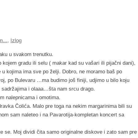
m...
,
Izlog
raku u svakom trenutku.
 kojem gradu ili selu ( makar kad su vašari ili pijačni dani),
e u kojima ima sve po želji. Dobro, ne moramo baš po
j, po Bulevaru …ma budimo još finiji, udjimo u bilo koju
im sadržajima i olaaa…šta nam srcu drago.
itim nalepnicama i omotima.
avka Čolića. Malo pre toga na nekim margarinima bili su
om sam naleteo i na Pavarotija-kompletan koncert sa
e se. Moj dividi čita samo originalne diskove i zato sam pre