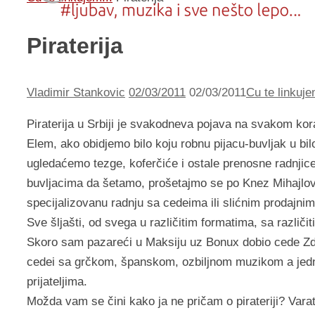
Piraterija
Vladimir Stankovic
02/03/2011
02/03/2011
Cu te linkuje
Piraterija u Srbiji je svakodneva pojava na svakom ko
Elem, ako obidjemo bilo koju robnu pijacu-buvljak u bilo
ugledaćemo tezge, koferčiće i ostale prenosne radnjic
buvljacima da šetamo, prošetajmo se po Knez Mihajlovo
specijalizovanu radnju sa cedeima ili slićnim prodajn
Sve šljašti, od svega u različitim formatima, sa različ
Skoro sam pazareći u Maksiju uz Bonux dobio cede Zdr
cedei sa grčkom, španskom, ozbiljnom muzikom a jedn
prijateljima.
Možda vam se čini kako ja ne pričam o pirateriji? Varat