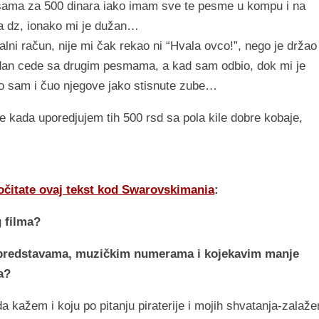
sama za 500 dinara iako imam sve te pesme u kompu i na
za dz, ionako mi je dužan…
kalni račun, nije mi čak rekao ni “Hvala ovco!”, nego je držao
jedan cede sa drugim pesmama, a kad sam odbio, dok mi je
deo sam i čuo njegove jako stisnute zube…
 kada uporedjujem tih 500 rsd sa pola kile dobre kobaje,
očitate ovaj tekst kod Swarovskimania
:
g filma?
, predstavama, muzičkim numerama i kojekavim manje
a?
da kažem i koju po pitanju piraterije i mojih shvatanja-zalaž