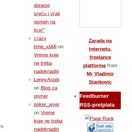
donese
sreću i vrati
osmeh na
lice!”
crazy
Zarada na
time_xbMl
on
Internetu,
Vreme koje
freelance
ne treba
platforme
from
nadoknaditi
Mr Vladimir
LennyAspib
Stankovic
on
Blog za
Feedburner
primer
poker_wyer
RSS-pretplata
on
Vreme
koje ne treba
em
nadoknaditi