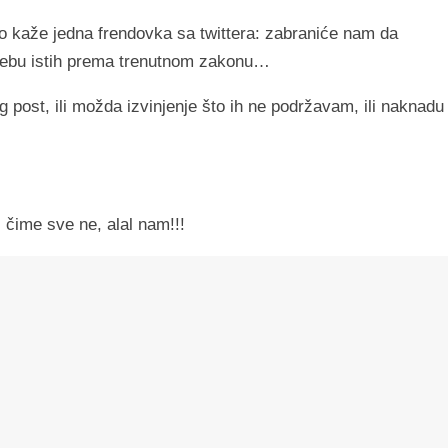
to kaže jedna frendovka sa twittera: zabraniće nam da
trebu istih prema trenutnom zakonu…
g post, ili možda izvinjenje što ih ne podržavam, ili naknadu
 čime sve ne, alal nam!!!