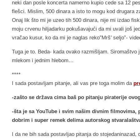
neki dan posle koncerta namerno kupio cede sa 12 pe
flešci. Mislim, 500 dinara a isto to mogu kod drugara 
Onaj lik što mi je uzeo tih 500 dinara, nije mi izdao fis
moju crvenu hiljadarku pokušavajući da mi uvali još 
vračao kusur, ko da mi je naglas reko”Mrš’ seljo”- vi
Tuga je to. Beda- kada ovako razmišljam. Siromaštvo je
mlekom i jednim hlebom…
****
I sada postavljam pitanje, ali vas pre toga molim da
pr
-zašto se država cima baš po pitanju piraterije ovo
-šta je sa YouTube i svim našim divnim filmovima
dobrim i super remek delima autorskog stvaralaštv
I da ne bih sada postavljao pitanja do stojedaninazad, 