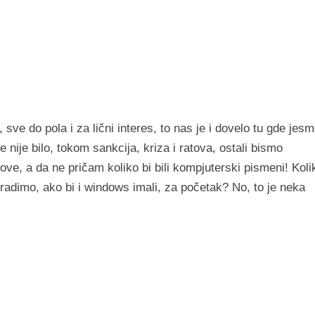
sve do pola i za lični interes, to nas je i dovelo tu gde jesm
te nije bilo, tokom sankcija, kriza i ratova, ostali bismo
lmove, a da ne pričam koliko bi bili kompjuterski pismeni! Koli
 radimo, ako bi i windows imali, za početak? No, to je neka