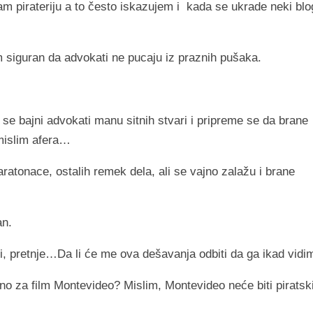
m pirateriju a to često iskazujem i kada se ukrade neki blo
m siguran da advokati ne pucaju iz praznih pušaka.
e bajni advokati manu sitnih stvari i pripreme se da brane
…mislim afera…
atonace, ostalih remek dela, ali se vajno zalažu i brane
an.
, pretnje…Da li će me ova dešavanja odbiti da ga ikad vidi
ino za film Montevideo? Mislim, Montevideo neće biti piratsk