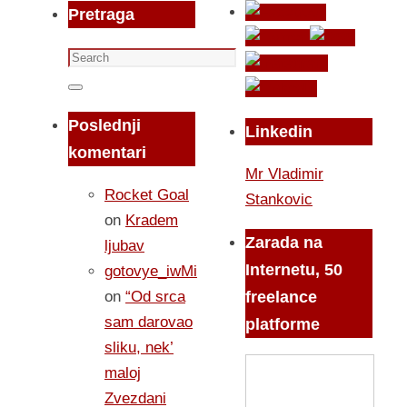
Pretraga
Search
for:
Search
Poslednji
Linkedin
komentari
Mr Vladimir
Rocket Goal
Stankovic
on
Kradem
Zarada na
ljubav
Internetu, 50
gotovye_iwMi
on
“Od srca
freelance
sam darovao
platforme
sliku, nek’
maloj
Zvezdani