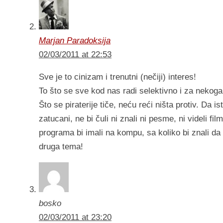
Marjan Paradoksija
02/03/2011 at 22:53
Sve je to cinizam i trenutni (nečiji) interes!
To što se sve kod nas radi selektivno i za nekoga, 
Što se piraterije tiče, neću reći ništa protiv. Da is
zatucani, ne bi čuli ni znali ni pesme, ni videli fi
programa bi imali na kompu, sa koliko bi znali da
druga tema!
bosko
02/03/2011 at 23:20