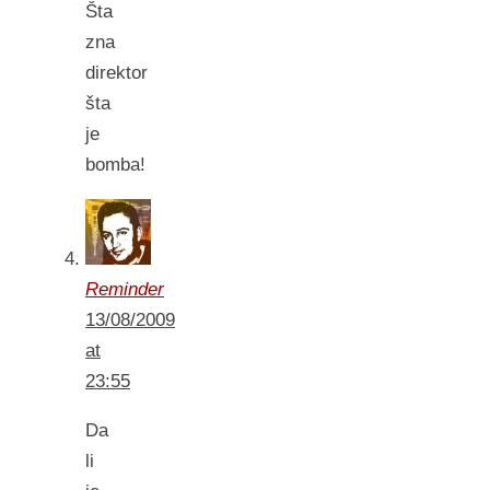
Šta
zna
direktor
šta
je
bomba!
Reminder
13/08/2009
at
23:55
Da
li