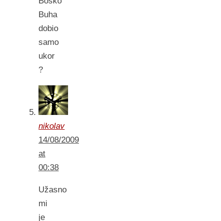
Boško
Buha
dobio
samo
ukor
?
nikolav
14/08/2009
at
00:38
Užasno
mi
je