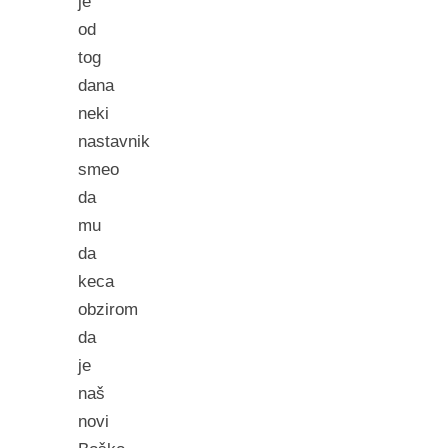
je
od
tog
dana
neki
nastavnik
smeo
da
mu
da
keca
obzirom
da
je
naš
novi