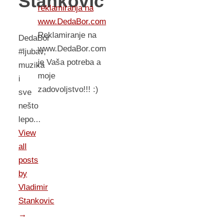
Stankovic
reklamiranja na
www.DedaBor.com
Reklamiranje na
DedaBor
www.DedaBor.com
#ljubav,
je Vaša potreba a
muzika
moje
i
zadovoljstvo!!! :)
sve
nešto
lepo...
View
all
posts
by
Vladimir
Stankovic
→