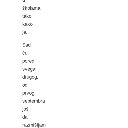
u
školama
tako
kako
je.
Sad
ću,
pored
svega
drugog,
od
prvog
septembra
još
da
razmišljam