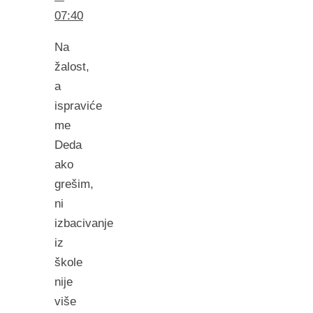
07:40
Na
žalost,
a
ispraviće
me
Deda
ako
grešim,
ni
izbacivanje
iz
škole
nije
više