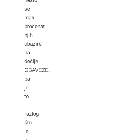
nešto
se
mali
procenat
njih
obazire
na
dečije
OBAVEZE,
pa
je
to
i
razlog
što
je