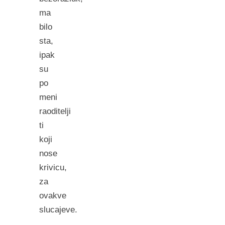
ma
bilo
sta,
ipak
su
po
meni
raoditelji
ti
koji
nose
krivicu,
za
ovakve
slucajeve.