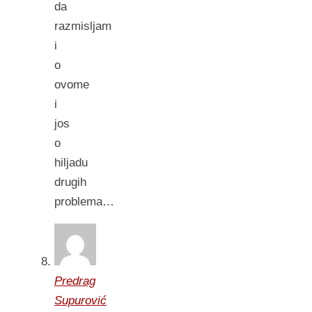
da
razmisljam
i
o
ovome
i
jos
o
hiljadu
drugih
problema…
Predrag
Supurović