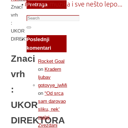
Pretraga
Znaci
vrh
Search
:
for:
Search
UKOR
DIREKTORA
Poslednji
komentari
Znaci
Rocket Goal
on
Kradem
vrh
ljubav
gotovye_iwMi
:
on
“Od srca
sam darovao
UKOR
sliku, nek’
maloj
DIREKTORA
Zvezdani