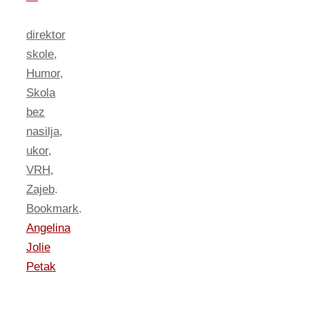
direktor
skole
,
Humor
,
Skola
bez
nasilja
,
ukor
,
VRH
,
Zajeb
.
Bookmark
.
Angelina
Jolie
Petak