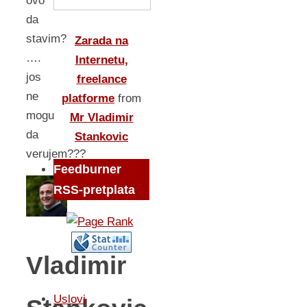
ovo
da
stavim?
Zarada na
….
Internetu,
jos
freelance
ne
platforme
from
mogu
Mr Vladimir
da
Stankovic
verujem???
Feedburner
RSS-pretplata
Vladimir
Uslovi