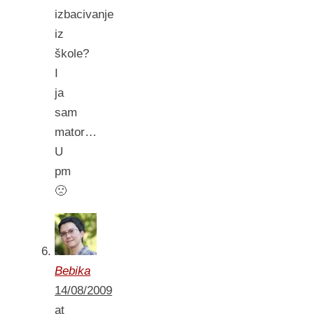
izbacivanje
iz
škole?
I
ja
sam
mator…
U
pm
🙁
Bebika
14/08/2009
at