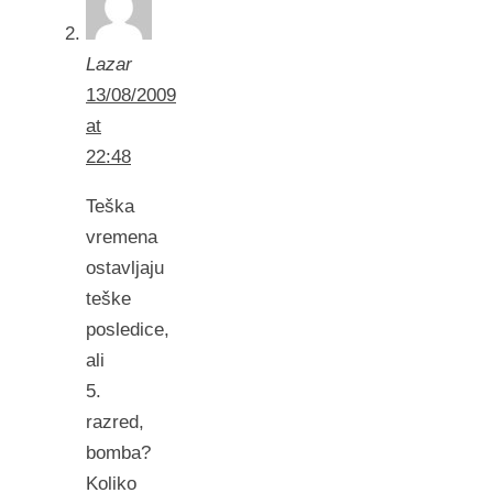
Lazar
13/08/2009
at
22:48
Teška
vremena
ostavljaju
teške
posledice,
ali
5.
razred,
bomba?
Koliko