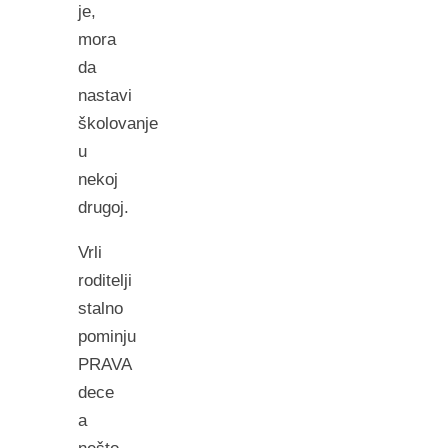
je,
mora
da
nastavi
školovanje
u
nekoj
drugoj.
Vrli
roditelji
stalno
pominju
PRAVA
dece
a