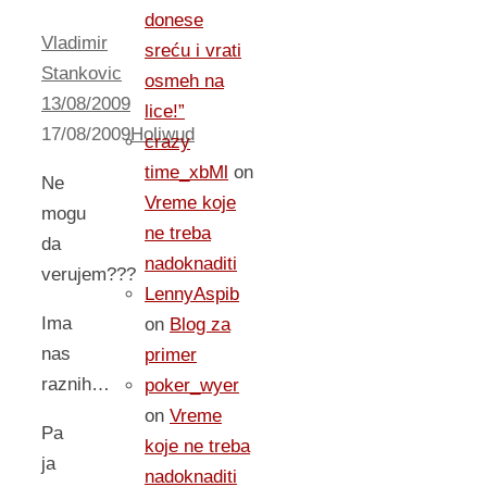
donese
Vladimir
sreću i vrati
Stankovic
osmeh na
13/08/2009
lice!”
17/08/2009
Holiwud
crazy
time_xbMl
on
Ne
Vreme koje
mogu
ne treba
da
nadoknaditi
verujem???
LennyAspib
Ima
on
Blog za
nas
primer
raznih…
poker_wyer
on
Vreme
Pa
koje ne treba
ja
nadoknaditi