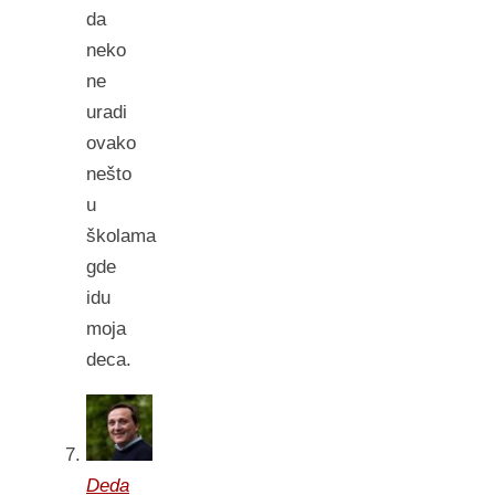
da
neko
ne
uradi
ovako
nešto
u
školama
gde
idu
moja
deca.
Deda