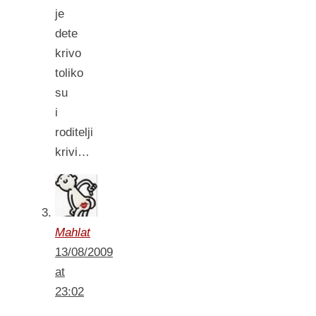
je
dete
krivo
toliko
su
i
roditelji
krivi…
Mahlat
13/08/2009
at
23:02