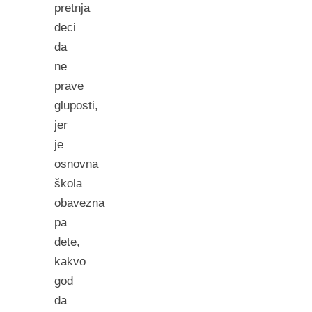
pretnja
deci
da
ne
prave
gluposti,
jer
je
osnovna
škola
obavezna
pa
dete,
kakvo
god
da