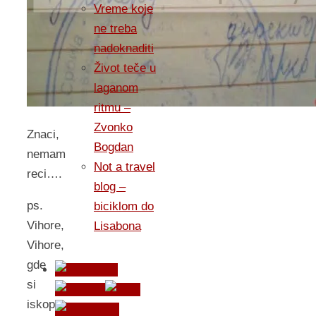
Vreme koje
ne treba
nadoknaditi
Život teče u
laganom
ritmu –
Zvonko
Znaci,
Bogdan
nemam
Not a travel
reci….
blog –
ps.
biciklom do
Vihore,
Lisabona
Vihore,
gde
si
iskopao