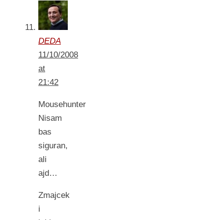
DEDA
11/10/2008
at
21:42
Mousehunter
Nisam
bas
siguran,
ali
ajd…
Zmajcek
i