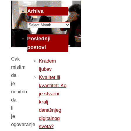
Arhiva
Arhiva
Poslednji
postovi
Cak
Kradem
mislim
ljubav
da
Kvalitet ili
je
kvantitet: Ko
nebitno
je stvarni
da
kralj
li
današnjeg
je
digitalnog
ogovaranje
sveta?