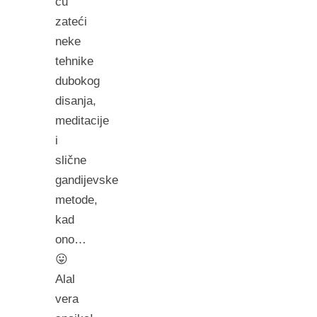
ću
zateći
neke
tehnike
dubokog
disanja,
meditacije
i
slične
gandijevske
metode,
kad
ono…
😛
Alal
vera