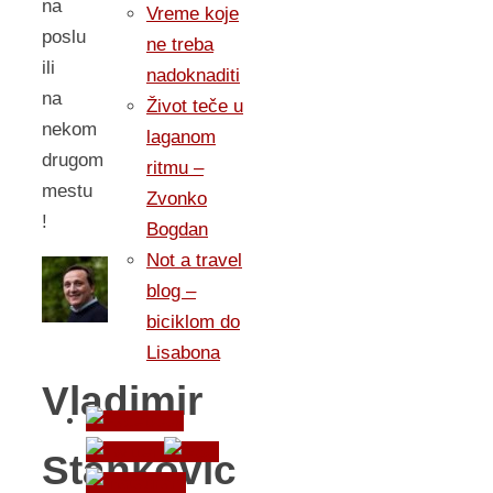
na
Vreme koje
poslu
ne treba
ili
nadoknaditi
na
Život teče u
nekom
laganom
drugom
ritmu –
mestu
Zvonko
!
Bogdan
Not a travel
blog –
biciklom do
Lisabona
Vladimir
Stankovic