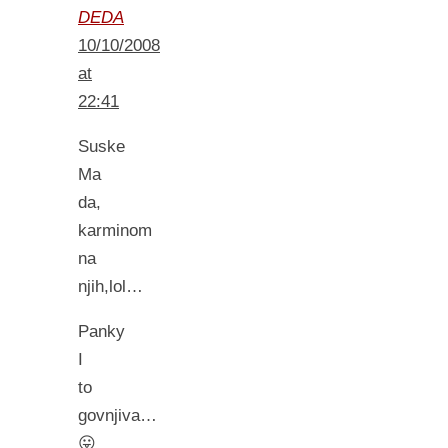
DEDA
10/10/2008
at
22:41
Suske
Ma
da,
karminom
na
njih,lol…
Panky
I
to
govnjiva…
😛