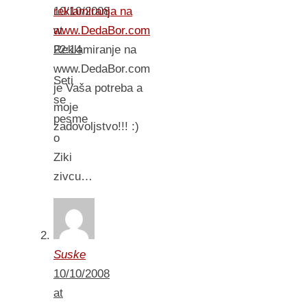
reklamiranja na
10/10/2008
www.DedaBor.com
at
Reklamiranje na
22:14
www.DedaBor.com
Seti
je Vaša potreba a
se
moje
pesme
zadovoljstvo!!! :)
o
Ziki
zivcu…
Suske
10/10/2008
at