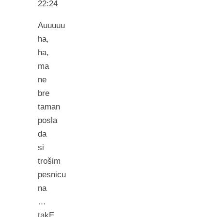
22:24
Auuuuu
ha,
ha,
ma
ne
bre
taman
posla
da
si
trošim
pesnicu
na
…
takE