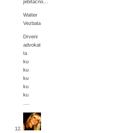
jebitacno…
Walter
Vezbala
Drveni
advokat
la
ku
ku
ku
ku
ku
….