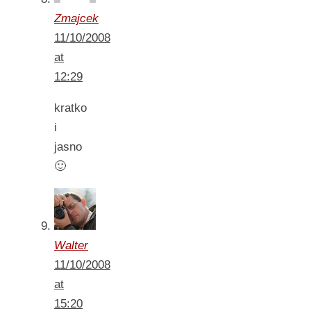
Zmajcek
11/10/2008
at
12:29
kratko
i
jasno
🙂
Walter
11/10/2008
at
15:20