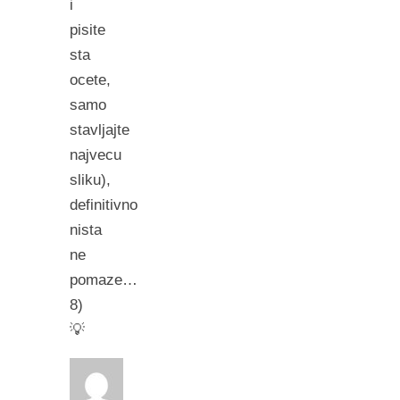
i
pisite
sta
ocete,
samo
stavljajte
najvecu
sliku),
definitivno
nista
ne
pomaze…
8)
💡