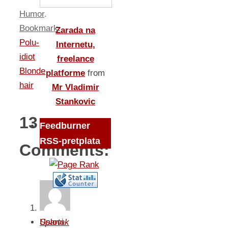
Humor
.
Bookmark
.
Zarada na
Polu-
Internetu,
idiot
freelance
Blonde
platforme
from
hair
Mr Vladimir
Stankovic
13
Feedburner
RSS-pretplata
Comments:
Uslovi
Spartak