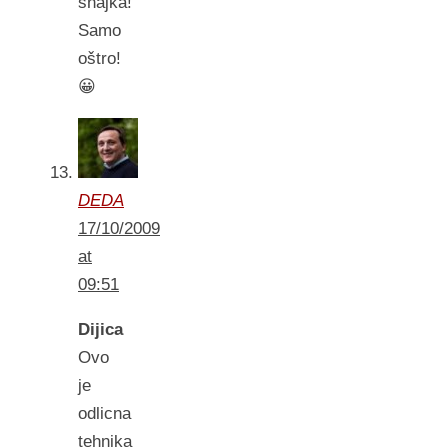
snajka!
Samo
oštro!
😀
DEDA
17/10/2009
at
09:51
Dijica
Ovo
je
odlicna
tehnika