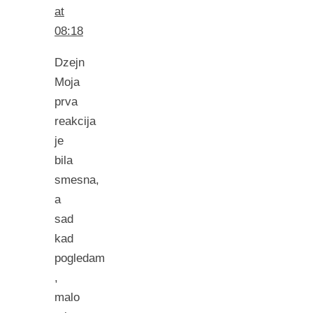
at
08:18
Dzejn
Moja
prva
reakcija
je
bila
smesna,
a
sad
kad
pogledam
,
malo