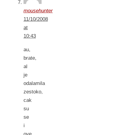
mousehunter
11/10/2008
at
10:43
au,
brate,
al
je
odalamila
zestoko,
cak
su
se
i
ove