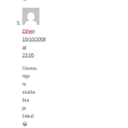
Džejn
10/10/2008
at
23:05
Uuuuu,
nije
ni
slutila
šta
je
čeka!
😀