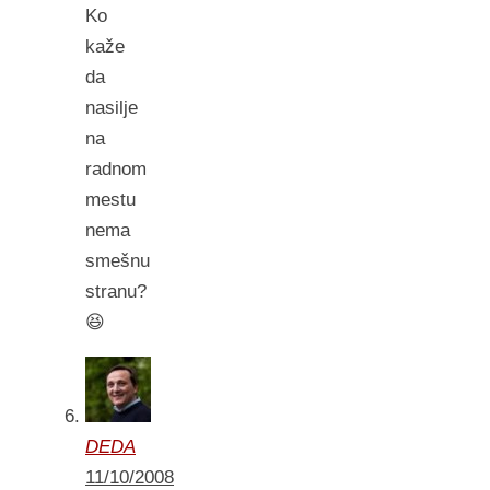
Ko
kaže
da
nasilje
na
radnom
mestu
nema
smešnu
stranu?
😆
DEDA
11/10/2008