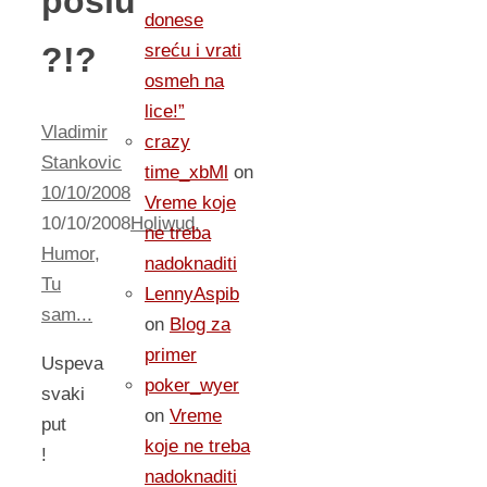
poslu
donese
?!?
sreću i vrati
osmeh na
lice!”
Vladimir
crazy
Stankovic
time_xbMl
on
10/10/2008
Vreme koje
10/10/2008
Holiwud
,
ne treba
Humor
,
nadoknaditi
Tu
LennyAspib
sam...
on
Blog za
primer
Uspeva
poker_wyer
svaki
on
Vreme
put
koje ne treba
!
nadoknaditi