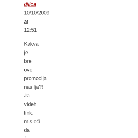
dijica
10/10/2009
at
12:51
Kakva
je
bre
ovo
promocija
nasilja?!
Ja
videh
link,
misleći
da