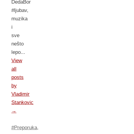
DedaBor
#ljubav,
muzika
i
sve
nešto
lepo...
View
all
posts
by
Vladimir
Stankovic
→
#Preporuka
,