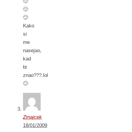
🙂
🙂
🙂
Kako
si
me
nasejao,
kad
bi
znao???.lol
🙂
Zmajcek
18/01/2009