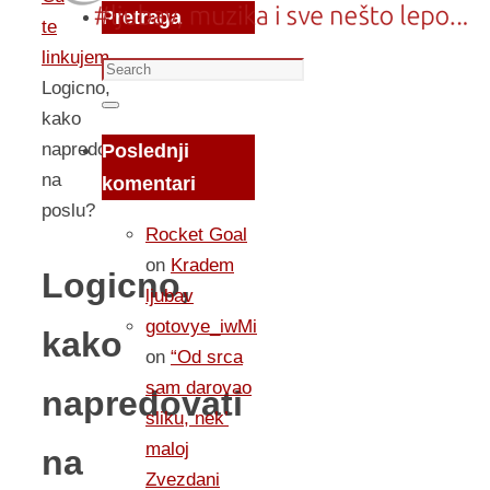
Pretraga
te
linkujem...
Search
Logicno,
for:
Search
kako
napredovati
Poslednji
na
komentari
poslu?
Rocket Goal
on
Kradem
Logicno,
ljubav
gotovye_iwMi
kako
on
“Od srca
sam darovao
napredovati
sliku, nek’
maloj
na
Zvezdani