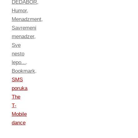
DEDABOR
,
Humor
,
Menadzment
,
Savremeni
menadzer
,
Sve
nesto
lepo...
.
Bookmark
.
SMS
poruka
The
T-
Mobile
dance