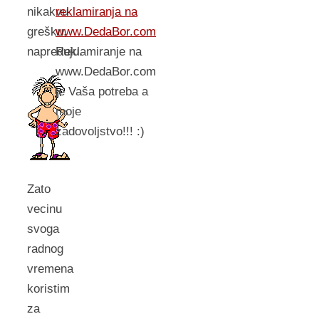
reklamiranja na
nikakvu
www.DedaBor.com
grešku,
Reklamiranje na
napreduju.
www.DedaBor.com
je Vaša potreba a
moje
zadovoljstvo!!! :)
Zato
vecinu
svoga
radnog
vremena
koristim
za