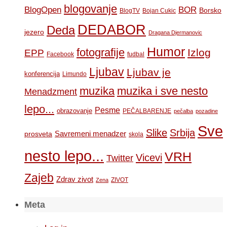
blogovanje
BOR
BlogOpen
Borsko
BlogTV
Bojan Cukic
DEDABOR
Deda
jezero
Dragana Djermanovic
Humor
fotografije
Izlog
EPP
Facebook
fudbal
Ljubav
Ljubav je
konferencija
Limundo
muzika
muzika i sve nesto
Menadzment
lepo...
Pesme
obrazovanje
PEČALBARENJE
pečalba
pozadine
Sve
Slike
Srbija
Savremeni menadzer
prosveta
skola
nesto lepo...
VRH
Vicevi
Twitter
Zajeb
Zdrav zivot
ZIVOT
Zena
Meta