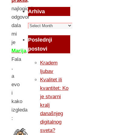
praksa
,
najlogicni
Arhiva
odgovor
Arhiva
dala
mi
Poslednji
je
postovi
Marija
.
Fala
Kradem
,
ljubav
a
Kvalitet ili
evo
kvantitet: Ko
i
je stvarni
kako
kralj
izgleda
današnjeg
:
digitalnog
sveta?