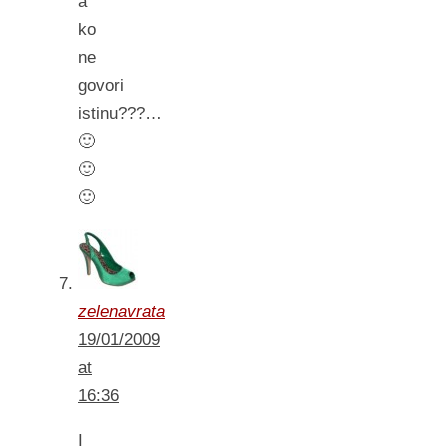
a
ko
ne
govori
istinu???…
🙂
🙂
🙂
zelenavrata
19/01/2009
at
16:36
I