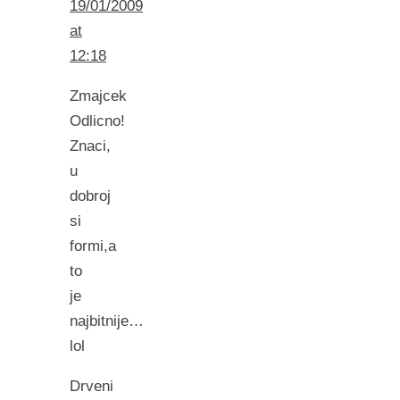
19/01/2009
at
12:18
Zmajcek
Odlicno!
Znaci,
u
dobroj
si
formi,a
to
je
najbitnije…
lol
Drveni