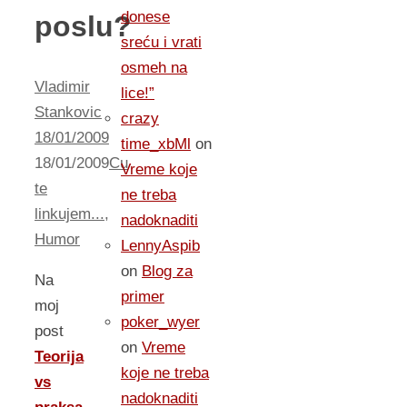
donese
poslu?
sreću i vrati
osmeh na
Vladimir
lice!”
Stankovic
crazy
18/01/2009
time_xbMl
on
18/01/2009
Cu
Vreme koje
te
ne treba
linkujem...
,
nadoknaditi
Humor
LennyAspib
on
Blog za
Na
primer
moj
poker_wyer
post
on
Vreme
Teorija
koje ne treba
vs
nadoknaditi