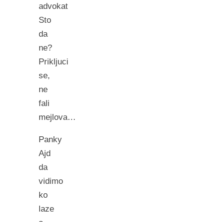
advokat
Sto
da
ne?
Prikljuci
se,
ne
fali
mejlova…
Panky
Ajd
da
vidimo
ko
laze