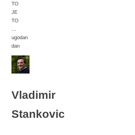
TO
JE
TO
…
ugodan
dan
Vladimir
Stankovic