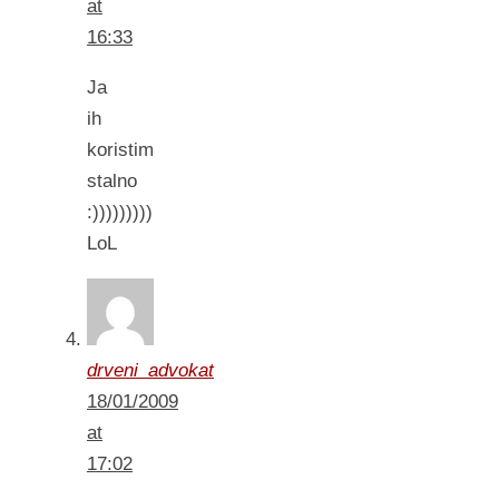
at
16:33
Ja
ih
koristim
stalno
:)))))))))
LoL
drveni_advokat
18/01/2009
at
17:02