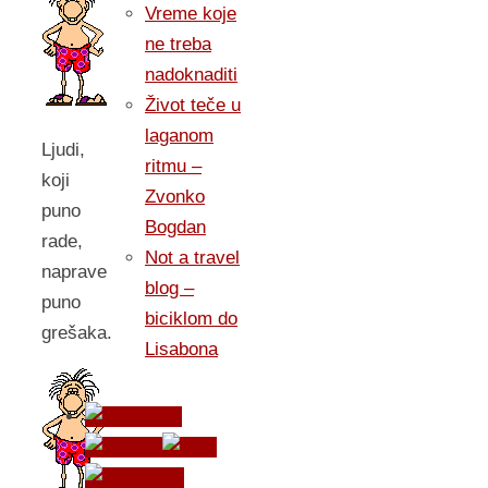
Vreme koje
ne treba
nadoknaditi
Život teče u
laganom
Ljudi,
ritmu –
koji
Zvonko
puno
Bogdan
rade,
Not a travel
naprave
blog –
puno
biciklom do
grešaka.
Lisabona