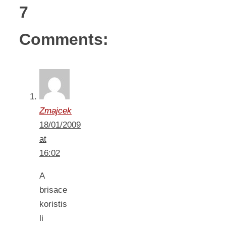
7
Comments:
Zmajcek
18/01/2009
at
16:02
A
brisace
koristis
li