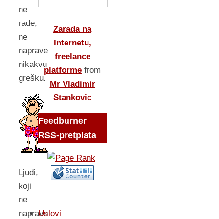
ne
rade,
Zarada na
ne
Internetu,
naprave
freelance
nikakvu
platforme
from
grešku.
Mr Vladimir
Stankovic
Feedburner
RSS-pretplata
Ljudi,
koji
ne
Uslovi
naprave