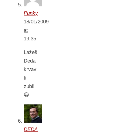
Punky
18/01/2009
at
19:35
Lažeš
Deda
krvavi
ti
zubi!
😀
DEDA