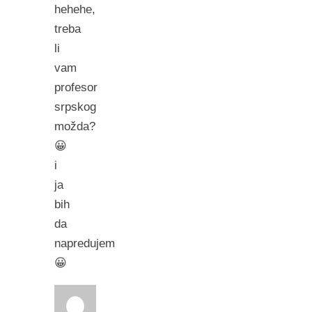
hehehe,
treba
li
vam
profesor
srpskog
možda?
😀
i
ja
bih
da
napredujem
😀