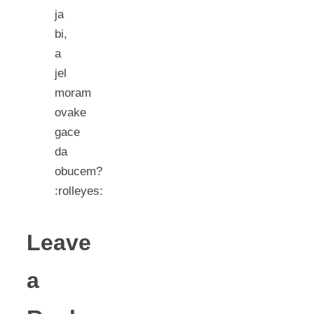
ja
bi,
a
jel
moram
ovake
gace
da
obucem?
:rolleyes:
Leave
a