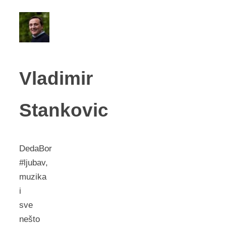
Vladimir
Stankovic
DedaBor
#ljubav,
muzika
i
sve
nešto