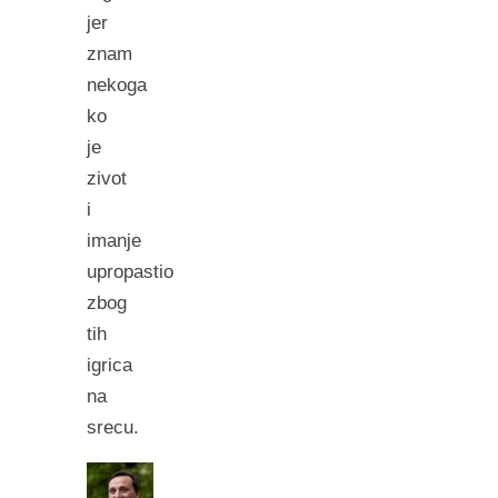
jer
znam
nekoga
ko
je
zivot
i
imanje
upropastio
zbog
tih
igrica
na
srecu.