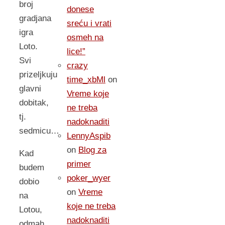
broj
donese
gradjana
sreću i vrati
igra
osmeh na
Loto.
lice!”
Svi
crazy
prizeljkuju
time_xbMl
on
glavni
Vreme koje
dobitak,
ne treba
tj.
nadoknaditi
sedmicu…
LennyAspib
on
Blog za
Kad
primer
budem
poker_wyer
dobio
on
Vreme
na
koje ne treba
Lotou,
nadoknaditi
odmah