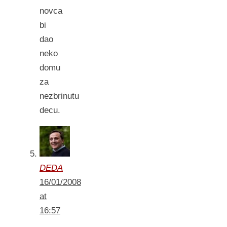
novca
bi
dao
neko
domu
za
nezbrinutu
decu.
DEDA
16/01/2008
at
16:57