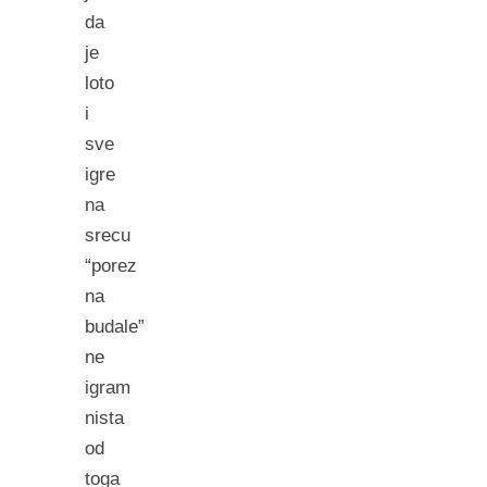
da
je
loto
i
sve
igre
na
srecu
“porez
na
budale”
ne
igram
nista
od
toga