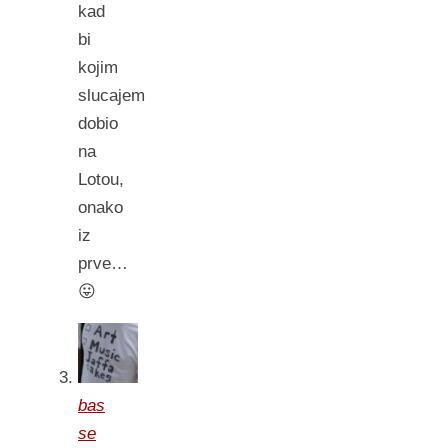
kad
bi
kojim
slucajem
dobio
na
Lotou,
onako
iz
prve…
😛
bas
se