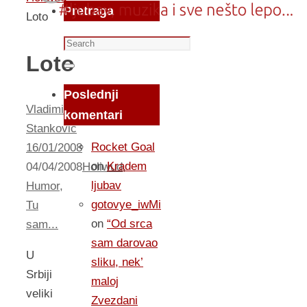
Pretraga
Loto
Search
Loto
for:
Search
Poslednji
Vladimir
komentari
Stankovic
Rocket Goal
16/01/2008
on
Kradem
04/04/2008
Holiwud
,
ljubav
Humor
,
gotovye_iwMi
Tu
on
“Od srca
sam...
sam darovao
U
sliku, nek’
Srbiji
maloj
veliki
Zvezdani