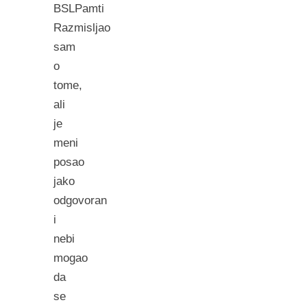
BSLPamti
Razmisljao
sam
o
tome,
ali
je
meni
posao
jako
odgovoran
i
nebi
mogao
da
se