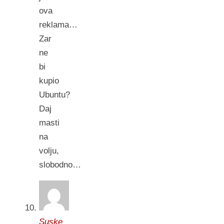
ova
reklama…
Zar
ne
bi
kupio
Ubuntu?
Daj
masti
na
volju,
slobodno…
Suske