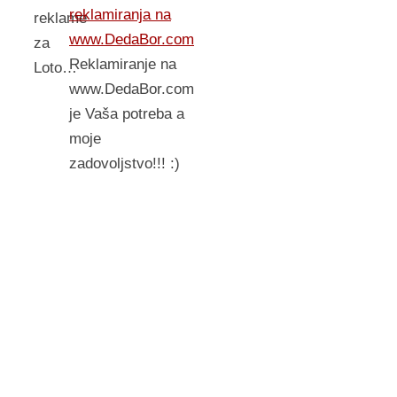
reklamiranja na
reklame
www.DedaBor.com
za
Reklamiranje na
Loto…
www.DedaBor.com
je Vaša potreba a
moje
zadovoljstvo!!! :)