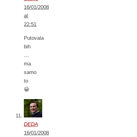
16/01/2008
at
22:51
Putovala
bih
…
ma
samo
to
😀
DEDA
16/01/2008