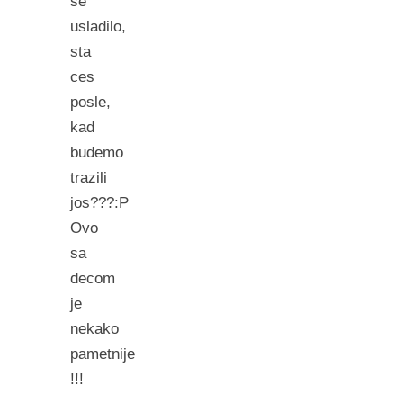
se
usladilo,
sta
ces
posle,
kad
budemo
trazili
jos???:P
Ovo
sa
decom
je
nekako
pametnije
!!!