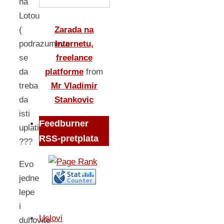
na
Lotou
Zarada na
(
Internetu,
podrazumeva
freelance
se
platforme
from
da
Mr Vladimir
treba
Stankovic
da
isti
Feedburner
uplatimo)
RSS-pretplata
???
Evo
jedne
lepe
i
Uslovi
duhovite