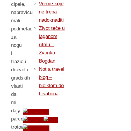
Vreme koje
cipele,
ne treba
napravicu
nadoknaditi
mali
Život teče u
podmetac
laganom
za
ritmu –
nogu
Zvonko
i
Bogdan
trazicu
Not a travel
dozvolu
blog –
gradskih
biciklom do
vlasti
Lisabona
da
mi
daju
parce
trotoara