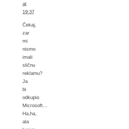
at
19:37
Čekaj,
zar
mi
nismo
imali
sličnu
reklamu?
Ja
bi
odkupio
Microsoft…
Ha,ha,
ala