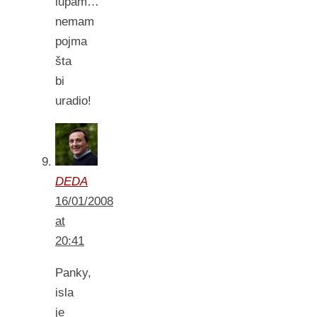
lupam…
nemam
pojma
šta
bi
uradio!
DEDA
16/01/2008
at
20:41
Panky,
isla
je