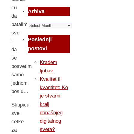
cu
Arhiva
da
batalim
Arhiva
sve
Poslednji
i
postovi
da
se
Kradem
posvetim
ljubav
samo
Kvalitet ili
jednom
kvantitet: Ko
poslu…
je stvarni
kralj
Skupicu
današnjeg
sve
digitalnog
cetke
sveta?
za