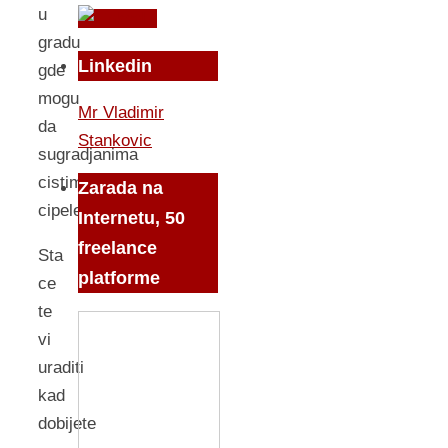
u
gradu
Linkedin
gde
mogu
Mr Vladimir
da
Stankovic
sugradjanima
cistim
Zarada na
cipele…
Internetu, 50
freelance
Sta
platforme
ce
te
vi
uraditi
kad
dobijete