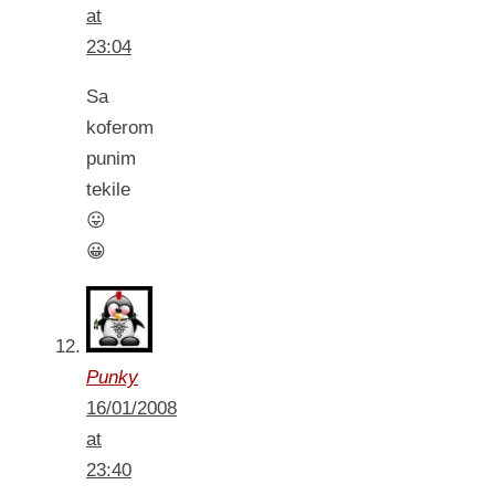
at
23:04
Sa
koferom
punim
tekile
😛
😀
Punky
16/01/2008
at
23:40