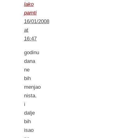
lako
pamti
16/01/2008
at
16:47
godinu
dana
ne
bih
menjao
nista.
i
dalje
bih
isao