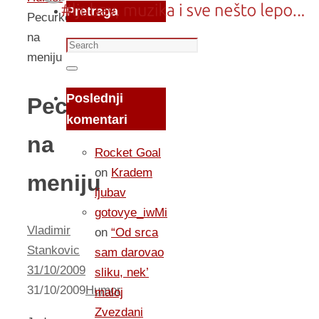
Pretraga
Pecurke
na
Search
meniju
for:
Search
Poslednji
Pecurke
komentari
na
Rocket Goal
on
Kradem
meniju
ljubav
gotovye_iwMi
Vladimir
on
“Od srca
Stankovic
sam darovao
31/10/2009
sliku, nek’
31/10/2009
Humor
maloj
Zvezdani