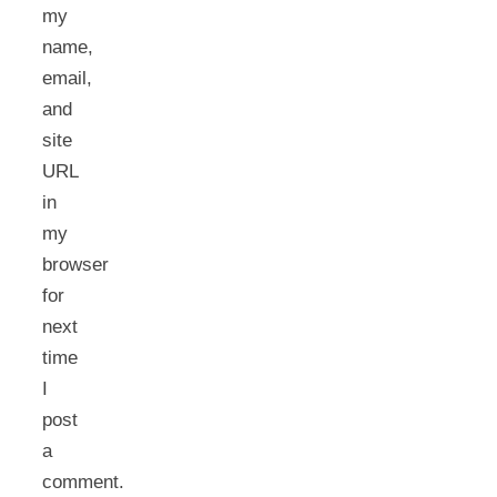
my
name,
email,
and
site
URL
in
my
browser
for
next
time
I
post
a
comment.