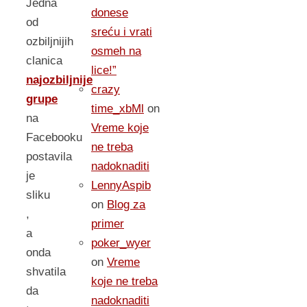
Jedna
donese
od
sreću i vrati
ozbiljnijih
osmeh na
clanica
lice!”
najozbiljnije
crazy
grupe
time_xbMl
on
na
Vreme koje
Facebooku
ne treba
postavila
nadoknaditi
je
LennyAspib
sliku
on
Blog za
,
primer
a
poker_wyer
onda
on
Vreme
shvatila
koje ne treba
da
nadoknaditi