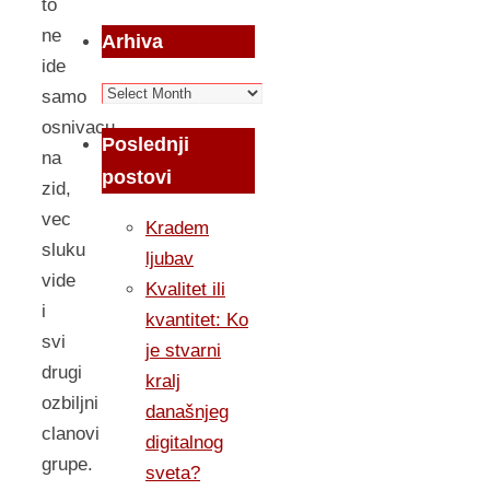
to
ne
Arhiva
ide
Arhiva
samo
osnivacu
Poslednji
na
postovi
zid,
vec
Kradem
sluku
ljubav
vide
Kvalitet ili
i
kvantitet: Ko
svi
je stvarni
drugi
kralj
ozbiljni
današnjeg
clanovi
digitalnog
grupe.
sveta?