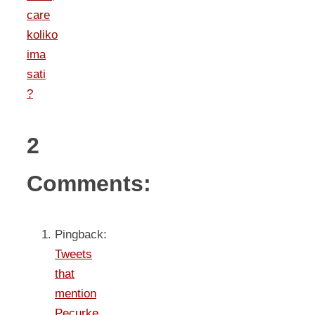
care
koliko
ima
sati
?
2
Comments:
Pingback:
Tweets
that
mention
Pecurke