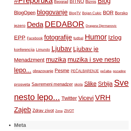
#Preporuka
Blog
BITNO
Biznis
Beograd
blogovanje
BOR
BlogOpen
Borsko
BlogTV
Bojan Cukic
DEDABOR
Deda
jezero
Dragana Djermanovic
Humor
fotografije
Izlog
EPP
Facebook
fudbal
Ljubav
Ljubav je
konferencija
Limundo
muzika
muzika i sve nesto
Menadzment
lepo...
Pesme
obrazovanje
PEČALBARENJE
pečalba
pozadine
Sve
Slike
Srbija
Savremeni menadzer
prosveta
skola
nesto lepo...
VRH
Vicevi
Twitter
Zajeb
Zdrav zivot
ZIVOT
Zena
Meta