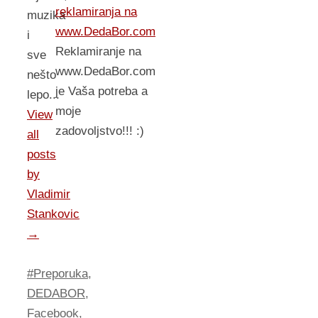
reklamiranja na
muzika
www.DedaBor.com
i
Reklamiranje na
sve
www.DedaBor.com
nešto
je Vaša potreba a
lepo...
moje
View
zadovoljstvo!!! :)
all
posts
by
Vladimir
Stankovic
→
#Preporuka
,
DEDABOR
,
Facebook
,