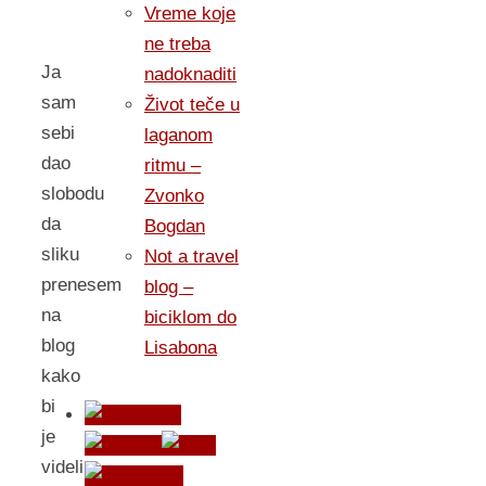
Vreme koje
ne treba
Ja
nadoknaditi
sam
Život teče u
sebi
laganom
dao
ritmu –
slobodu
Zvonko
da
Bogdan
sliku
Not a travel
prenesem
blog –
na
biciklom do
blog
Lisabona
kako
bi
je
videli