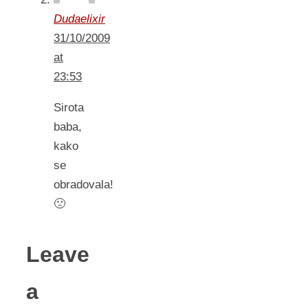
Dudaelixir
31/10/2009
at
23:53
Sirota
baba,
kako
se
obradovala!
🙁
Leave
a