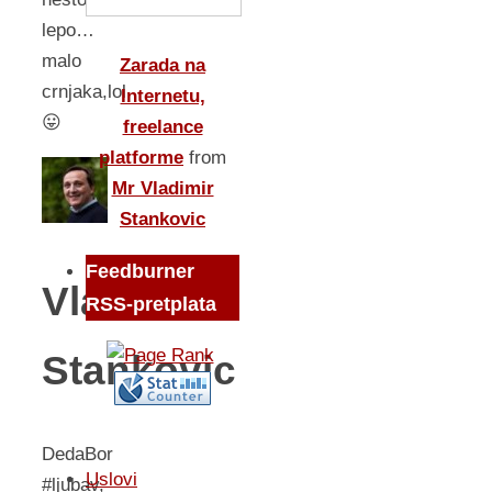
lepo…
malo
Zarada na
crnjaka,lol
Internetu,
😛
freelance
platforme
from
Mr Vladimir
Stankovic
Feedburner
Vladimir
RSS-pretplata
Stankovic
DedaBor
Uslovi
#ljubav,