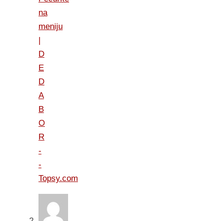
na
meniju
|
D
E
D
A
B
O
R
-
-
Topsy.com