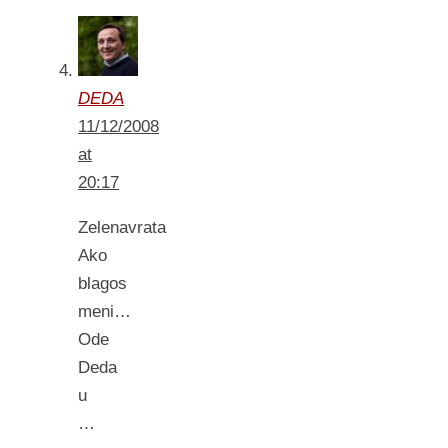
DEDA
11/12/2008
at
20:17
Zelenavrata
Ako
blagos
meni…
Ode
Deda
u
…