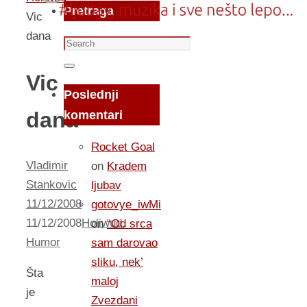
Pretraga
Vic
dana
Search
for:
Search
Vic
Poslednji
dana
komentari
Rocket Goal
Vladimir
on
Kradem
Stankovic
ljubav
11/12/2008
gotovye_iwMi
11/12/2008
Holiwud
,
on
“Od srca
Humor
sam darovao
sliku, nek’
Šta
maloj
je
Zvezdani