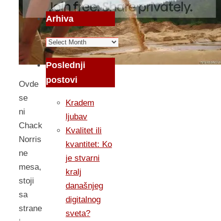
Arhiva
Arhiva
Poslednji
postovi
Ovde
se
Kradem
ni
ljubav
Chack
Kvalitet ili
Norris
kvantitet: Ko
ne
je stvarni
mesa,
kralj
stoji
današnjeg
sa
digitalnog
strane
sveta?