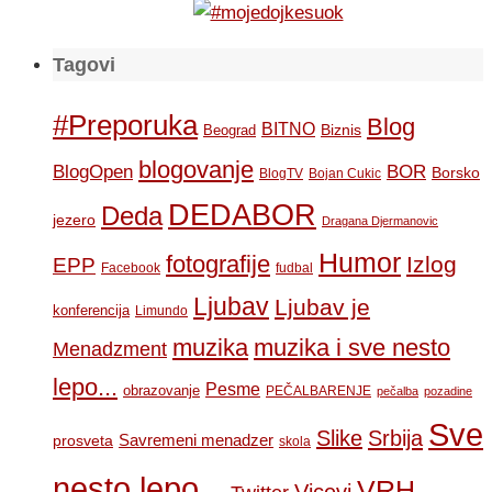
Tagovi
#Preporuka
Blog
BITNO
Biznis
Beograd
blogovanje
BOR
BlogOpen
Borsko
BlogTV
Bojan Cukic
DEDABOR
Deda
jezero
Dragana Djermanovic
Humor
fotografije
Izlog
EPP
Facebook
fudbal
Ljubav
Ljubav je
konferencija
Limundo
muzika
muzika i sve nesto
Menadzment
lepo...
Pesme
obrazovanje
PEČALBARENJE
pečalba
pozadine
Sve
Slike
Srbija
Savremeni menadzer
prosveta
skola
nesto lepo...
VRH
Vicevi