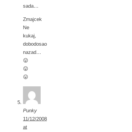
sada…
Zmajcek
Ne
kukaj,
dobodosao
nazad…
😛
😛
😛
Punky
11/12/2008
at