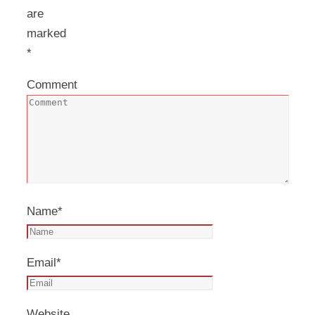
are
marked
*
Comment
Name
*
Email
*
Website