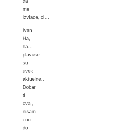
da
me
izvlace,lol…
Ivan
Ha,
ha…
plavuse
su
uvek
aktuelne…
Dobar
ti
ovaj,
nisam
cuo
do