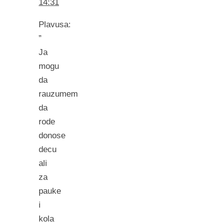
14:31
Plavusa:
”
Ja
mogu
da
rauzumem
da
rode
donose
decu
ali
za
pauke
i
kola