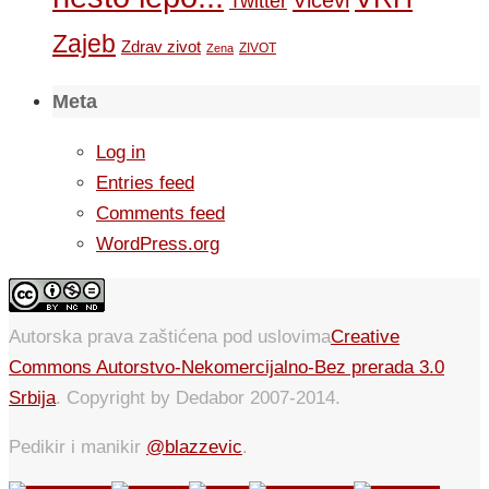
Twitter
Zajeb
Zdrav zivot
ZIVOT
Zena
Meta
Log in
Entries feed
Comments feed
WordPress.org
Autorska prava zaštićena pod uslovima
Creative
Commons Autorstvo-Nekomercijalno-Bez prerada 3.0
Srbija
. Copyright by Dedabor 2007-2014.
Pedikir i manikir
@blazzevic
.