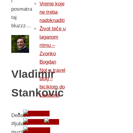
i
Vreme koje
posmatra
ne treba
taj
nadoknaditi
bluzzz…
Život teče u
laganom
ritmu –
Zvonko
Bogdan
Not a travel
Vladimir
blog –
biciklom do
Stankovic
Lisabona
DedaBor
#ljubav,
muzika