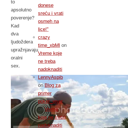
to
donese
apsolutno
sreću i vrati
poverenje?
osmeh na
Kad
lice!”
dva
crazy
ljudoždera
time_xbMl
on
upražnjavaju
Vreme koje
oralni
ne treba
sex.
nadoknaditi
LennyAspib
on
Blog za
primer
poker_wyer
on
Vreme
koje ne treba
nadoknaditi