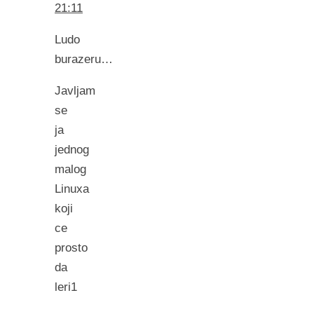
21:11
Ludo
burazeru…
Javljam
se
ja
jednog
malog
Linuxa
koji
ce
prosto
da
leri1