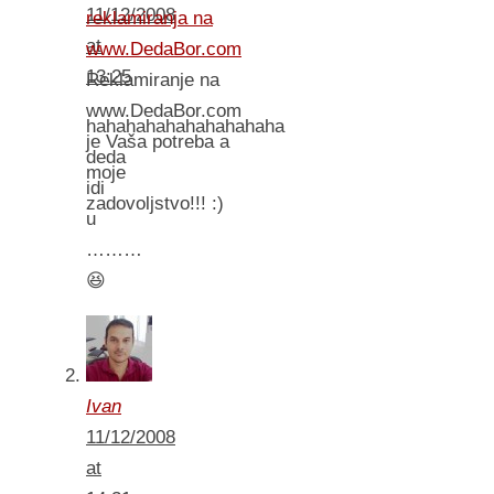
11/12/2008
reklamiranja na
at
www.DedaBor.com
13:25
Reklamiranje na
www.DedaBor.com
hahahahahahahahahaha
je Vaša potreba a
deda
moje
idi
zadovoljstvo!!! :)
u
………
😆
Ivan
11/12/2008
at