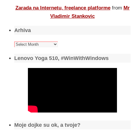
Zarada na Internetu, freelance platforme
from
Mr
Vladimir Stankovic
Arhiva
Arhiva
Lenovo Yoga 510, #WinWithWindows
Moje dojke su ok, a tvoje?