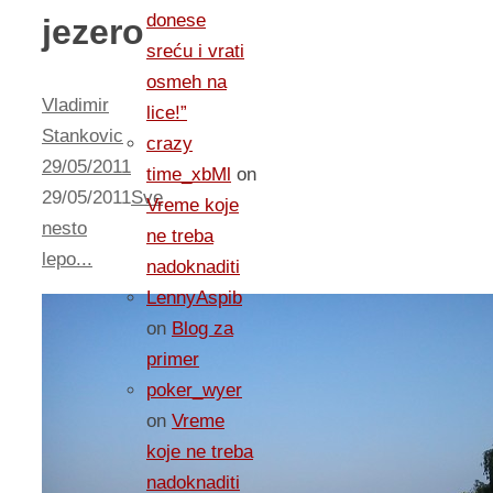
donese
jezero
sreću i vrati
osmeh na
Vladimir
lice!”
Stankovic
crazy
29/05/2011
time_xbMl
on
29/05/2011
Sve
Vreme koje
nesto
ne treba
lepo...
nadoknaditi
LennyAspib
on
Blog za
primer
poker_wyer
on
Vreme
koje ne treba
nadoknaditi