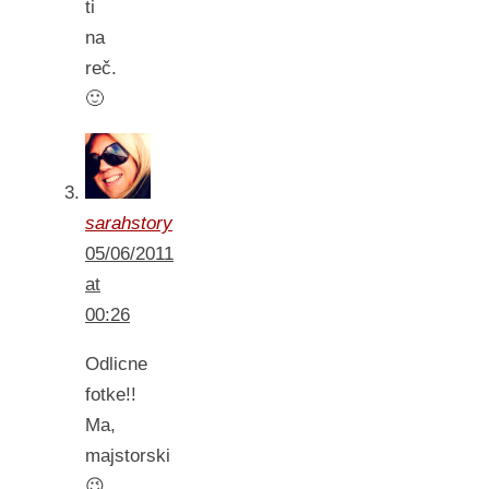
ti
na
reč.
🙂
sarahstory
05/06/2011
at
00:26
Odlicne
fotke!!
Ma,
majstorski
😉