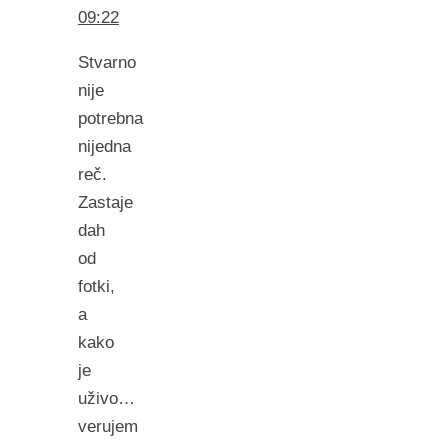
09:22
Stvarno
nije
potrebna
nijedna
reč.
Zastaje
dah
od
fotki,
a
kako
je
uživo…
verujem