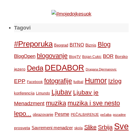
Tagovi
#Preporuka
Blog
BITNO
Biznis
Beograd
blogovanje
BOR
BlogOpen
Borsko
BlogTV
Bojan Cukic
DEDABOR
Deda
jezero
Dragana Djermanovic
Humor
fotografije
Izlog
EPP
Facebook
fudbal
Ljubav
Ljubav je
konferencija
Limundo
muzika
muzika i sve nesto
Menadzment
lepo...
Pesme
obrazovanje
PEČALBARENJE
pečalba
pozadine
Sve
Slike
Srbija
Savremeni menadzer
prosveta
skola