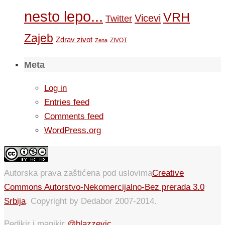
nesto lepo...
VRH
Vicevi
Twitter
Zajeb
Zdrav zivot
ZIVOT
Zena
Meta
Log in
Entries feed
Comments feed
WordPress.org
Autorska prava zaštićena pod uslovima
Creative
Commons Autorstvo-Nekomercijalno-Bez prerada 3.0
Srbija
. Copyright by Dedabor 2007-2014.
Pedikir i manikir
@blazzevic
.