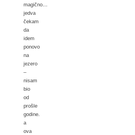
magično…
jedva
čekam
da
idem
ponovo
na
jezero
–
nisam
bio
od
prošle
godine.
a
ova