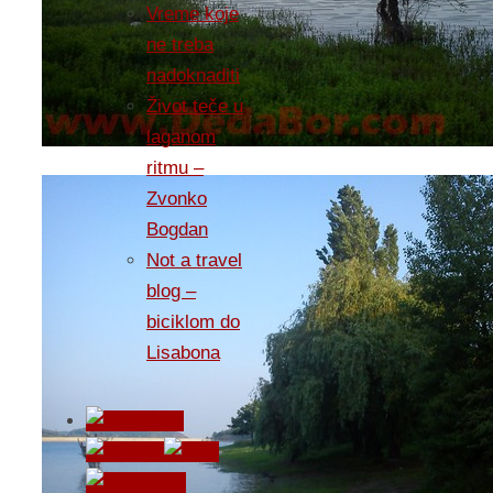
Vreme koje
ne treba
nadoknaditi
Život teče u
laganom
ritmu –
Zvonko
Bogdan
Not a travel
blog –
biciklom do
Lisabona