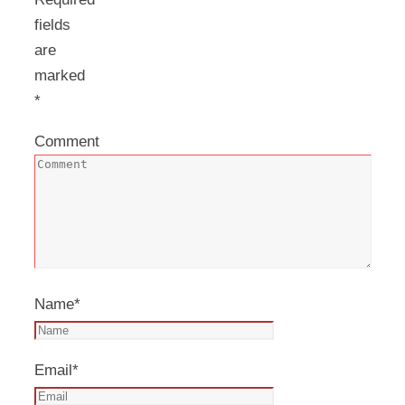
fields
are
marked
*
Comment
Name
*
Email
*