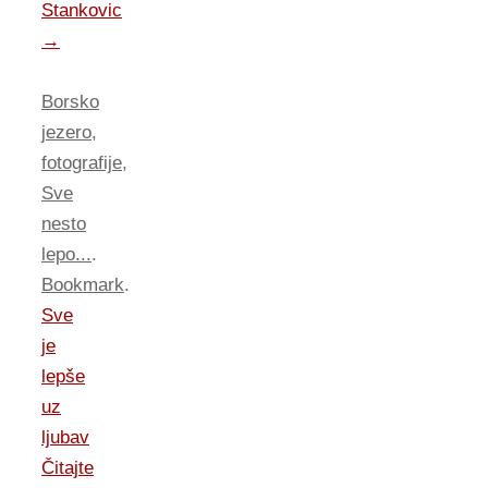
Stankovic
→
Borsko
jezero
,
fotografije
,
Sve
nesto
lepo...
.
Bookmark
.
Sve
je
lepše
uz
ljubav
Čitajte