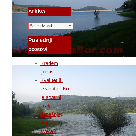
Arhiva
Arhiva
Poslednji
postovi
Kradem
ljubav
Kvalitet ili
kvantitet: Ko
je stvarni
kralj
današnjeg
digitalnog
sveta?