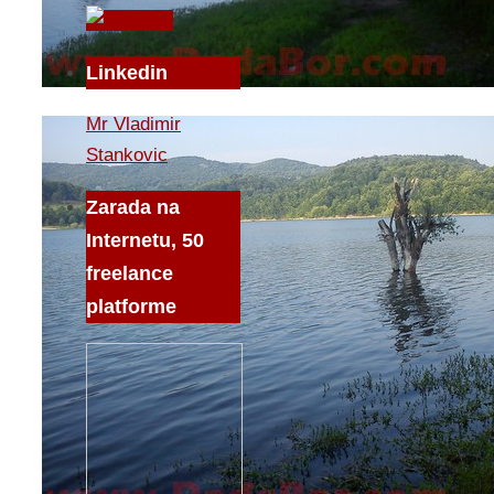
Linkedin
Mr Vladimir
Stankovic
Zarada na
Internetu, 50
freelance
platforme