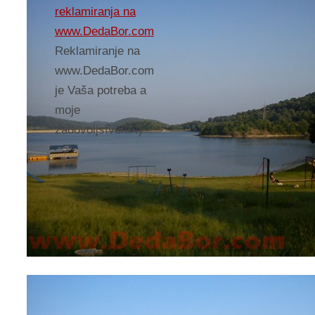
reklamiranja na
www.DedaBor.com
Reklamiranje na
www.DedaBor.com
je Vaša potreba a
moje
zadovoljstvo!!! :)