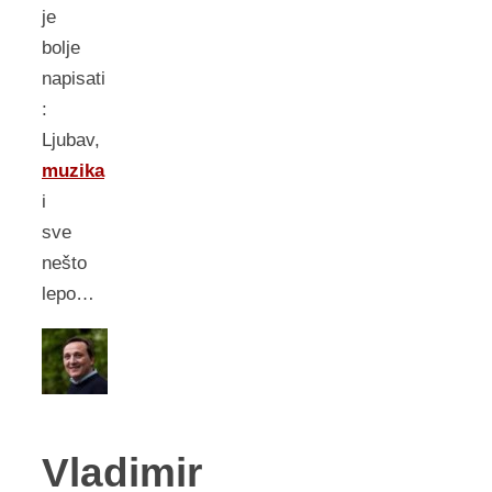
je
bolje
napisati
:
Ljubav,
muzika
i
sve
nešto
lepo…
Vladimir