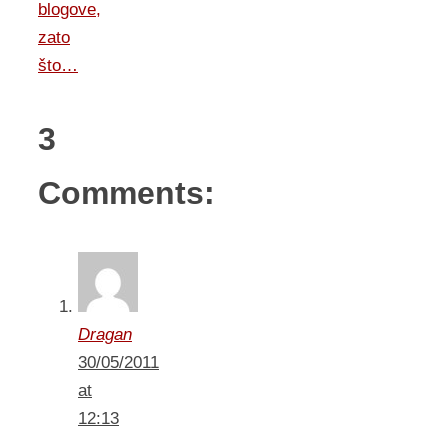
blogove,
zato
što…
3
Comments:
Dragan
30/05/2011
at
12:13