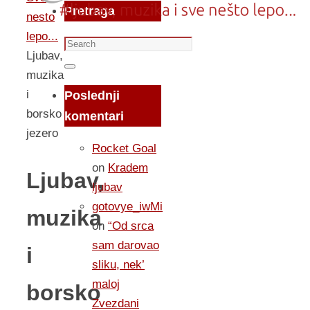
Pretraga
nesto
lepo...
Search
Ljubav,
for:
Search
muzika
i
Poslednji
borsko
komentari
jezero
Rocket Goal
on
Kradem
Ljubav,
ljubav
gotovye_iwMi
muzika
on
“Od srca
sam darovao
i
sliku, nek’
maloj
borsko
Zvezdani