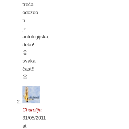
treća
odozdo
ti
je
antologijska,
deko!
🙂
svaka
čast!!
😉
Charolija
31/05/2011
at