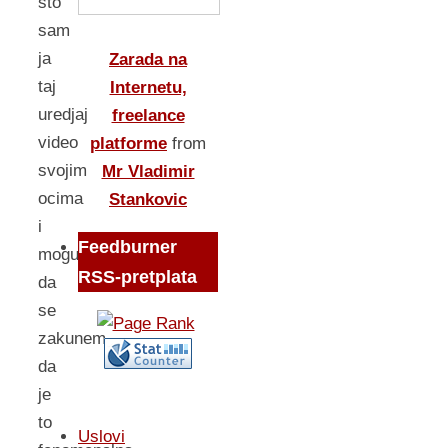
sto
sam
ja
Zarada na
taj
Internetu,
uredjaj
freelance
video
platforme
from
svojim
Mr Vladimir
ocima
Stankovic
i
Feedburner
mogu
RSS-pretplata
da
se
zakunem
da
je
to
Uslovi