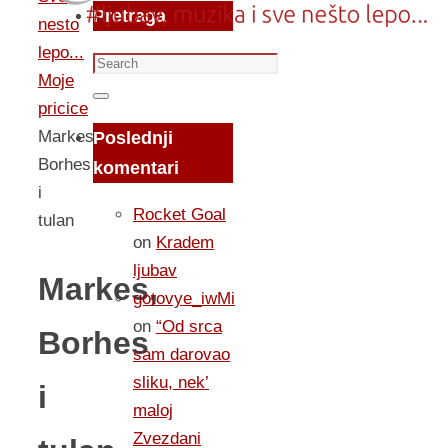
Pretraga
nesto
lepo...
Search
Moje
for:
Search
pricice
Markes,
Poslednji
Borhes
komentari
i
Rocket Goal
tulan
on
Kradem
ljubav
Markes,
gotovye_iwMi
on
“Od srca
Borhes
sam darovao
sliku, nek’
i
maloj
Zvezdani