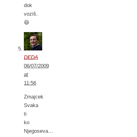
dok
voziš.
😆
DEDA
06/07/2009
at
11:56
Zmajcek
Svaka
ti
ko
Njegoseva…