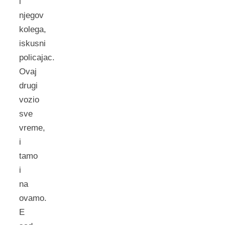
i
njegov
kolega,
iskusni
policajac.
Ovaj
drugi
vozio
sve
vreme,
i
tamo
i
na
ovamo.
E