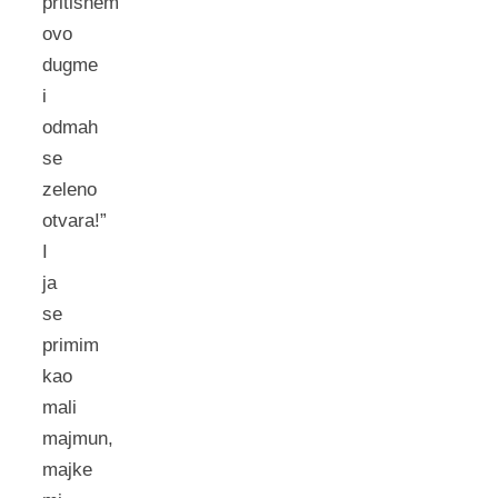
pritisnem
ovo
dugme
i
odmah
se
zeleno
otvara!”
I
ja
se
primim
kao
mali
majmun,
majke