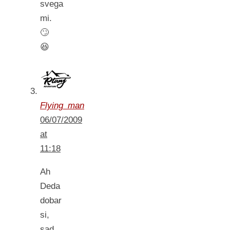
svega
mi.
🙄
😆
Flying_man
06/07/2009
at
11:18
Ah
Deda
dobar
si,
sad