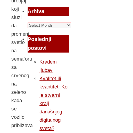
uredjaj
koji
Arhiva
sluzi
Arhiva
da
promeni
Poslednji
svetlo
postovi
na
semaforu
Kradem
sa
ljubav
crvenog
Kvalitet ili
na
kvantitet: Ko
zeleno
je stvarni
kada
kralj
se
današnjeg
vozilo
digitalnog
priblizava
sveta?