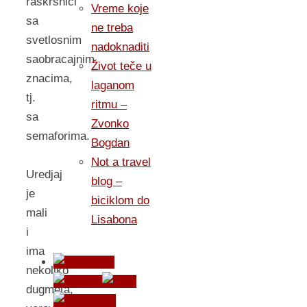
raskrsnici
Vreme koje
sa
ne treba
svetlosnim
nadoknaditi
saobracajnim
Život teče u
znacima,
laganom
tj.
ritmu –
sa
Zvonko
semaforima.
Bogdan
Not a travel
Uredjaj
blog –
je
biciklom do
mali
Lisabona
i
ima
nekoliko
dugmeta,