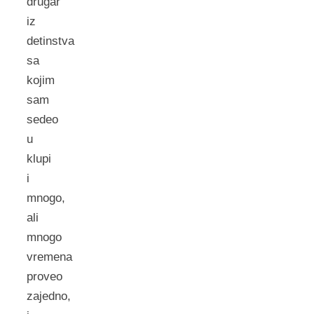
drugar
iz
detinstva
sa
kojim
sam
sedeo
u
klupi
i
mnogo,
ali
mnogo
vremena
proveo
zajedno,