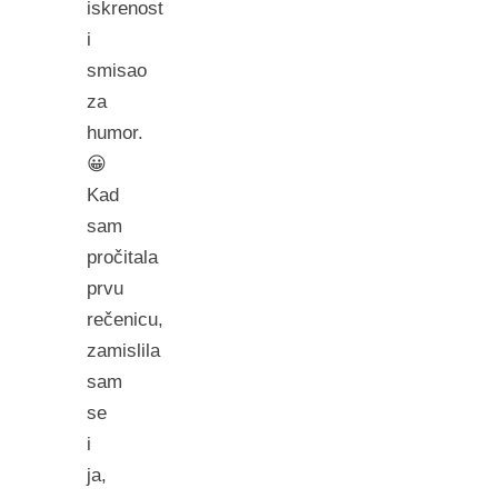
iskrenost
i
smisao
za
humor.
😀
Kad
sam
pročitala
prvu
rečenicu,
zamislila
sam
se
i
ja,