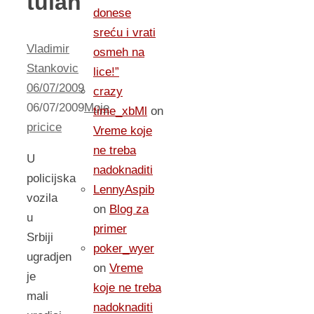
tulan
donese
sreću i vrati
Vladimir
osmeh na
Stankovic
lice!”
06/07/2009
crazy
06/07/2009
Moje
time_xbMl
on
pricice
Vreme koje
ne treba
U
nadoknaditi
policijska
LennyAspib
vozila
on
Blog za
u
primer
Srbiji
poker_wyer
ugradjen
on
Vreme
je
koje ne treba
mali
nadoknaditi