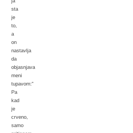
ja
sta
je
to,
a
on
nastavlja
da
objasnjava
meni
tupavom:”
Pa
kad
je
crveno,
samo