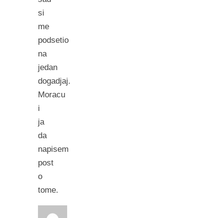
si
me
podsetio
na
jedan
dogadjaj.
Moracu
i
ja
da
napisem
post
o
tome.