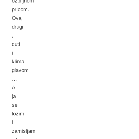
ozbiljnom
pricom.
Ovaj
drugi
,
cuti
i
klima
glavom
…
A
ja
se
lozim
i
zamisljam