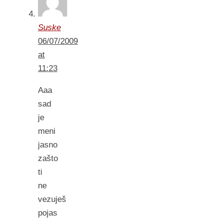
Suske
06/07/2009
at
11:23
Aaa
sad
je
meni
jasno
zašto
ti
ne
vezuješ
pojas