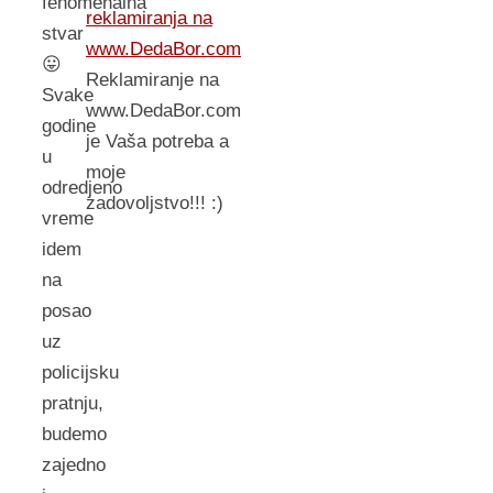
fenomenalna
reklamiranja na
stvar
www.DedaBor.com
😛
Reklamiranje na
Svake
www.DedaBor.com
godine
je Vaša potreba a
u
moje
odredjeno
zadovoljstvo!!! :)
vreme
idem
na
posao
uz
policijsku
pratnju,
budemo
zajedno