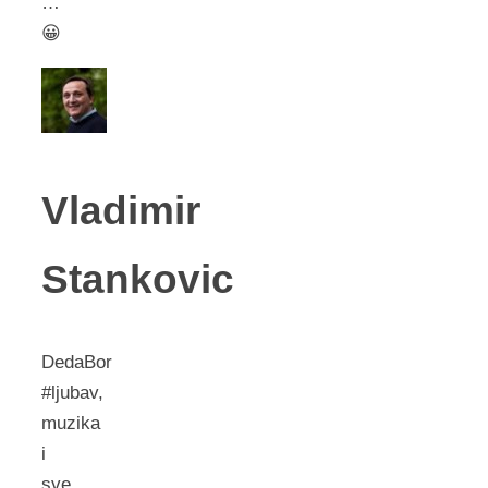
…
😀
Vladimir
Stankovic
DedaBor
#ljubav,
muzika
i
sve