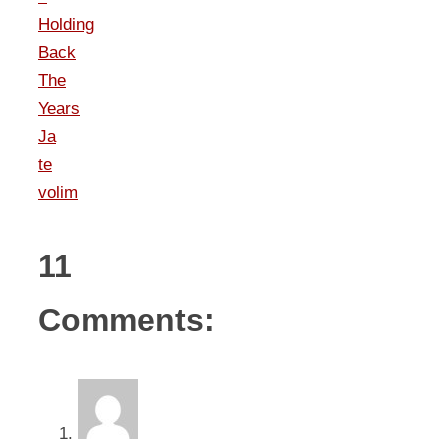
Holding
Back
The
Years
Ja
te
volim
11
Comments: