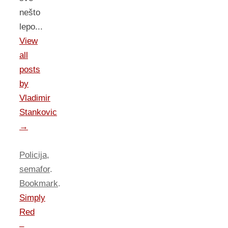
nešto
lepo...
View
all
posts
by
Vladimir
Stankovic
→
Policija
,
semafor
.
Bookmark
.
Simply
Red
–