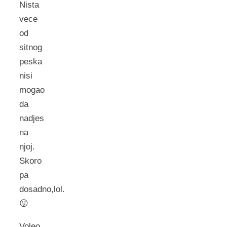
Nista
vece
od
sitnog
peska
nisi
mogao
da
nadjes
na
njoj.
Skoro
pa
dosadno,lol.
😛
Voleo