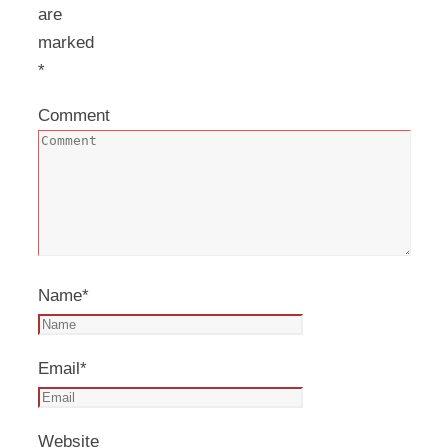
are
marked
*
Comment
Name
*
Email
*
Website