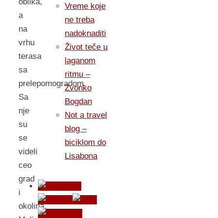
oblika,
Vreme koje
a
ne treba
na
nadoknaditi
vrhu
Život teče u
terasa
laganom
sa
ritmu –
prelepomogradom.
Zvonko
Sa
Bogdan
nje
Not a travel
su
blog –
se
biciklom do
videli
Lisabona
ceo
grad
i
okolina.