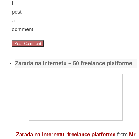
I
post
a
comment.
Zarada na Internetu – 50 freelance platforme
Zarada na Internetu, freelance platforme
from
Mr