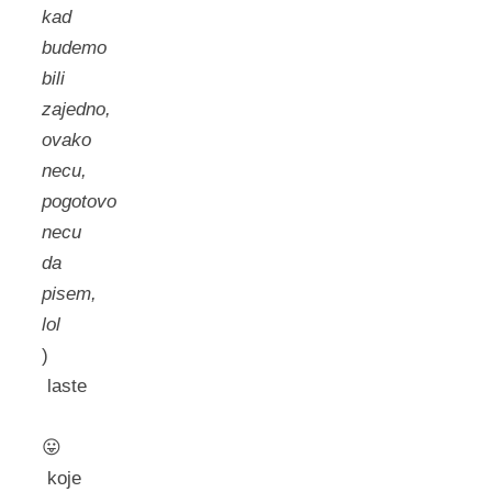
kad
budemo
bili
zajedno,
ovako
necu,
pogotovo
necu
da
pisem,
lol
)
laste
😛
koje