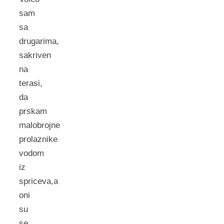
sam
sa
drugarima,
sakriven
na
terasi,
da
prskam
malobrojne
prolaznike
vodom
iz
spriceva,a
oni
su
se