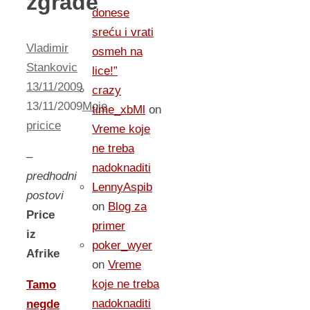
zgrade
donese
sreću i vrati
Vladimir
osmeh na
Stankovic
lice!”
13/11/2009
crazy
13/11/2009
Moje
time_xbMl
on
pricice
Vreme koje
ne treba
–
nadoknaditi
predhodni
LennyAspib
postovi
on
Blog za
Price
primer
iz
poker_wyer
Afrike
on
Vreme
koje ne treba
Tamo
nadoknaditi
negde