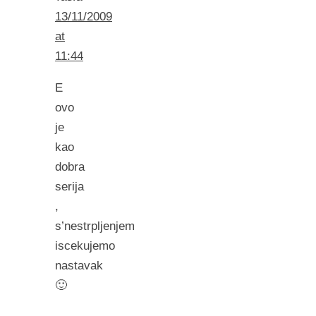
13/11/2009
at
11:44
E
ovo
je
kao
dobra
serija
,
s’nestrpljenjem
iscekujemo
nastavak
🙂