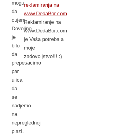
mogu
reklamiranja na
da
www.DedaBor.com
cujem.
Reklamiranje na
Dovoljno
www.DedaBor.com
je
je Vaša potreba a
bilo
moje
da
zadovoljstvo!!! :)
prepesacimo
par
ulica
da
se
nadjemo
na
nepreglednoj
plazi.