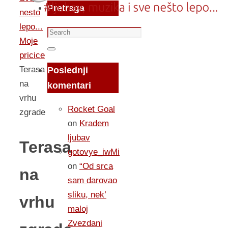
Pretraga
nesto
lepo...
Search
Moje
for:
Search
pricice
Terasa
Poslednji
na
komentari
vrhu
Rocket Goal
zgrade
on
Kradem
ljubav
Terasa
gotovye_iwMi
on
“Od srca
na
sam darovao
sliku, nek’
vrhu
maloj
Zvezdani