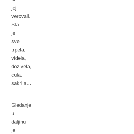
joj
verovali.
Sta
je
sve
trpela,
videla,
dozivela,
cula,
sakrila…
Gledanje
u
daljinu
je