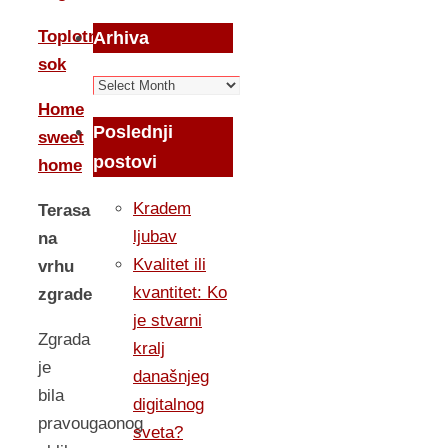
Toplotni
Arhiva
sok
Arhiva
Home
Poslednji
sweet
postovi
home
Kradem
Terasa
ljubav
na
Kvalitet ili
vrhu
kvantitet: Ko
zgrade
je stvarni
Zgrada
kralj
je
današnjeg
bila
digitalnog
pravougaonog
sveta?