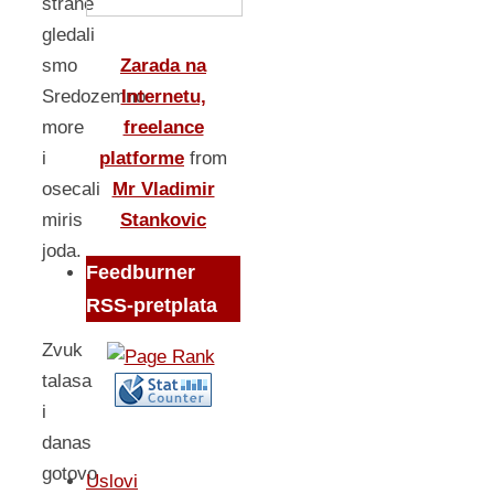
strane
gledali
Zarada na
smo
Internetu,
Sredozemno
freelance
more
platforme
from
i
Mr Vladimir
osecali
Stankovic
miris
joda.
Feedburner
RSS-pretplata
Zvuk
talasa
i
danas
gotovo
Uslovi