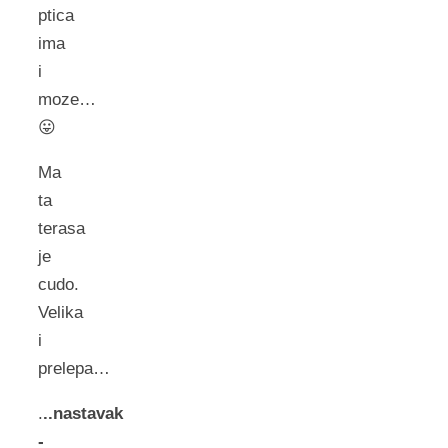
ptica
ima
i
moze…
😛
Ma
ta
terasa
je
cudo.
Velika
i
prelepa…
.
..nastavak
-