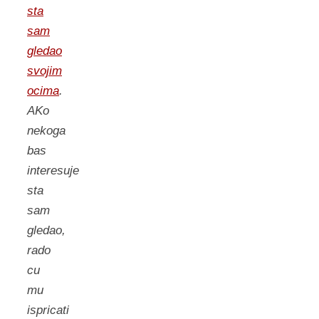
sta
sam
gledao
svojim
ocima
.
AKo
nekoga
bas
interesuje
sta
sam
gledao,
rado
cu
mu
ispricati