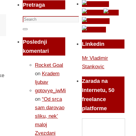
Pretraga
Search
for:
Search
Poslednji
Linkedin
komentari
Mr Vladimir
Rocket Goal
Stankovic
on
Kradem
ke
Zarada na
ljubav
Internetu, 50
gotovye_iwMi
on
“Od srca
freelance
sam darovao
platforme
sliku, nek’
maloj
Zvezdani