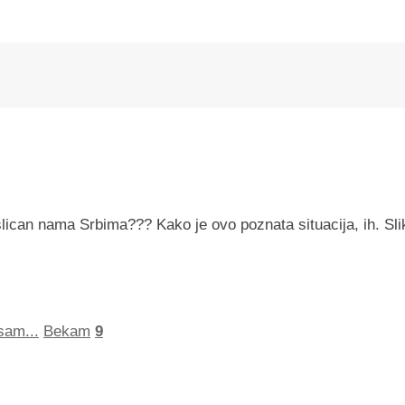
slican nama Srbima??? Kako je ovo poznata situacija, ih. Sli
sam...
Bekam
9