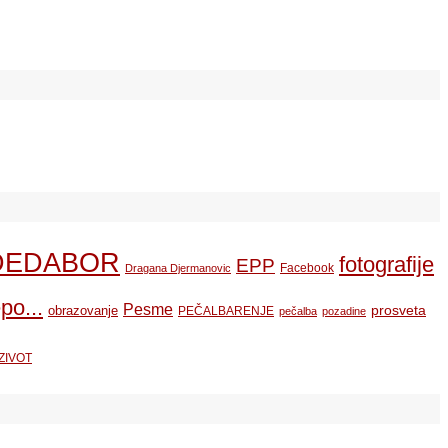
DEDABOR
fotografije
EPP
Facebook
Dragana Djermanovic
po...
Pesme
prosveta
obrazovanje
PEČALBARENJE
pečalba
pozadine
ZIVOT