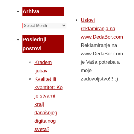
Arhiva
Uslovi
Arhiva
reklamiranja na
www.DedaBor.com
Poslednji
Reklamiranje na
postovi
www.DedaBor.com
je Vaša potreba a
Kradem
moje
ljubav
zadovoljstvo!!! :)
Kvalitet ili
kvantitet: Ko
je stvarni
kralj
današnjeg
digitalnog
sveta?