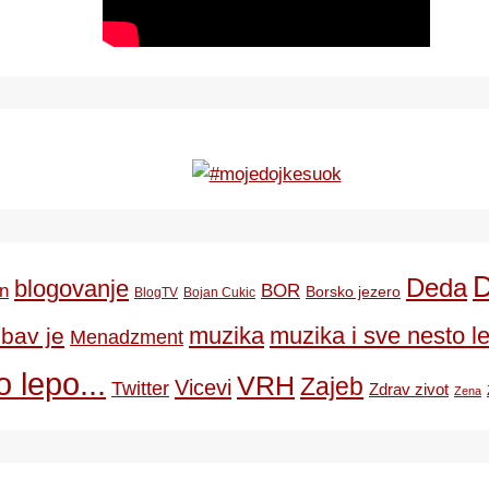
Deda
blogovanje
BOR
n
Borsko jezero
BlogTV
Bojan Cukic
ubav je
muzika
muzika i sve nesto le
Menadzment
 lepo...
VRH
Zajeb
Vicevi
Twitter
Zdrav zivot
Zena