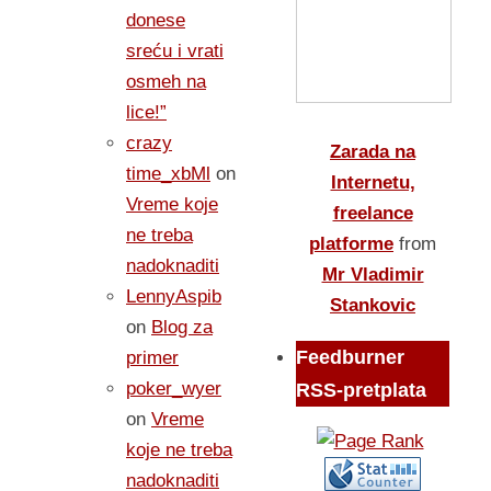
donese
sreću i vrati
osmeh na
lice!”
crazy
Zarada na
time_xbMl
on
Internetu,
Vreme koje
freelance
ne treba
platforme
from
nadoknaditi
Mr Vladimir
LennyAspib
Stankovic
on
Blog za
Feedburner
primer
poker_wyer
RSS-pretplata
on
Vreme
koje ne treba
nadoknaditi