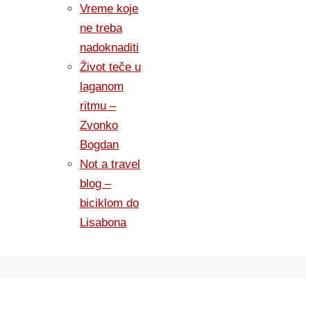
Vreme koje
ne treba
nadoknaditi
Život teče u
laganom
ritmu –
Zvonko
Bogdan
Not a travel
blog –
biciklom do
Lisabona