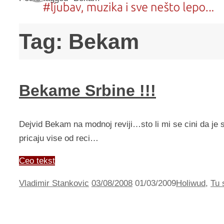
Tag:
Bekam
Bekame Srbine !!!
Dejvid Bekam na modnoj reviji…sto li mi se cini da je 
pricaju vise od reci…
Ceo tekst
Vladimir Stankovic
03/08/2008
01/03/2009
Holiwud
,
Tu 