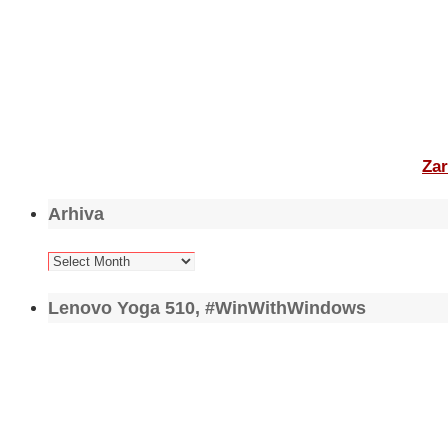
Zar
Arhiva
Arhiva
Lenovo Yoga 510, #WinWithWindows