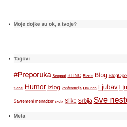
Moje dojke su ok, a tvoje?
Tagovi
#Preporuka
Blog
BlogOpe
BITNO
Biznis
Beograd
Humor
Ljubav
Izlog
Lj
konferencija
fudbal
Limundo
Sve nesto
Slike
Srbija
Savremeni menadzer
skola
Meta