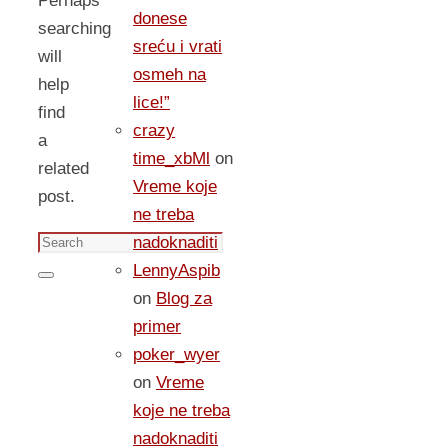
Perhaps
donese
searching
sreću i vrati
will
osmeh na
help
lice!”
find
crazy
a
time_xbMl
on
related
Vreme koje
post.
ne treba
Search
nadoknaditi
for:
LennyAspib
Search
on
Blog za
primer
poker_wyer
on
Vreme
koje ne treba
nadoknaditi