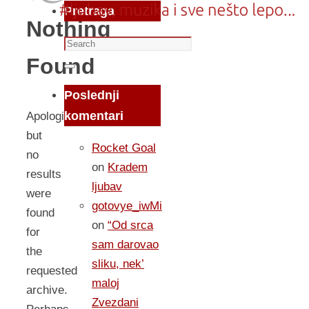
Pretraga
Nothing
Search
Found
for:
Search
Poslednji
komentari
Apologies,
but
Rocket Goal
no
on
Kradem
results
ljubav
were
gotovye_iwMi
found
on
“Od srca
for
sam darovao
the
sliku, nek’
requested
maloj
archive.
Zvezdani