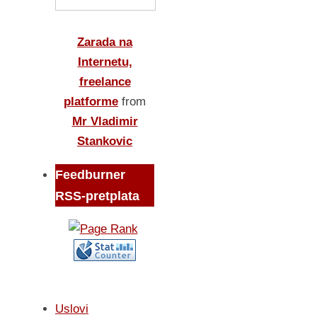
Zarada na
Internetu,
freelance
platforme
from
Mr Vladimir
Stankovic
Feedburner
RSS-pretplata
Uslovi