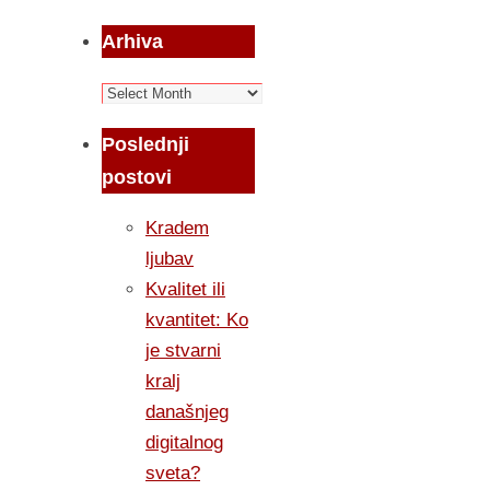
Arhiva
Arhiva
Poslednji
postovi
Kradem
ljubav
Kvalitet ili
kvantitet: Ko
je stvarni
kralj
današnjeg
digitalnog
sveta?