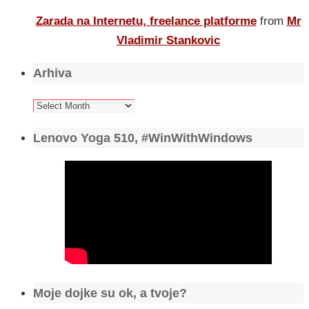
Zarada na Internetu, freelance platforme
from
Mr
Vladimir Stankovic
Arhiva
Arhiva
Lenovo Yoga 510, #WinWithWindows
Moje dojke su ok, a tvoje?