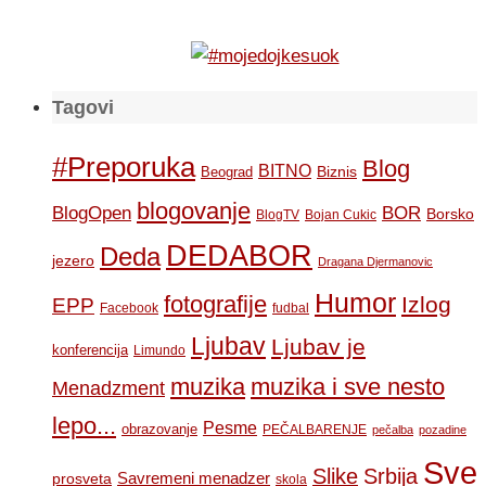
Tagovi
#Preporuka
Blog
BITNO
Biznis
Beograd
blogovanje
BOR
BlogOpen
Borsko
BlogTV
Bojan Cukic
DEDABOR
Deda
jezero
Dragana Djermanovic
Humor
fotografije
Izlog
EPP
Facebook
fudbal
Ljubav
Ljubav je
konferencija
Limundo
muzika
muzika i sve nesto
Menadzment
lepo...
Pesme
obrazovanje
PEČALBARENJE
pečalba
pozadine
Sve
Slike
Srbija
Savremeni menadzer
prosveta
skola