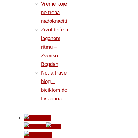
Vreme koje
ne treba
nadoknaditi
Život teče u
laganom
ritmu –
Zvonko
Bogdan
Not a travel
blog –
biciklom do
Lisabona