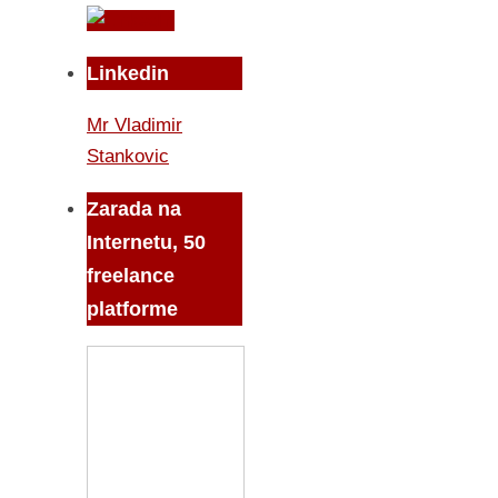
Linkedin
Mr Vladimir
Stankovic
Zarada na
Internetu, 50
freelance
platforme