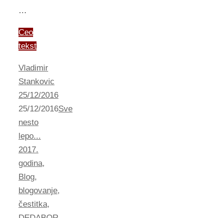
…
Ceo
tekst
Vladimir
Stankovic
25/12/2016
25/12/2016
Sve
nesto
lepo...
2017.
godina
,
Blog
,
blogovanje
,
čestitka
,
DEDABOR
,