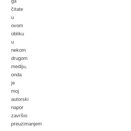
ga
čitate
u
ovom
obliku
u
nekom
drugom
mediju,
onda
je
moj
autorski
napor
završio
preuzimanjem