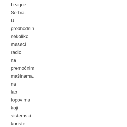
League
Serbia.
U
predhodnih
nekoliko
meseci
radio
na
premoćnim
mašinama,
na
lap
topovima
koji
sistemski
koriste