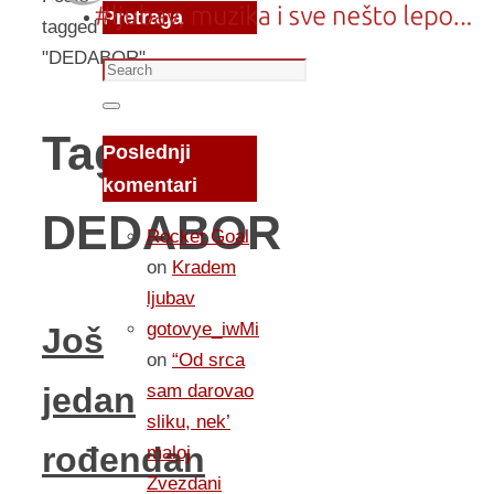
Pretraga
tagged
"DEDABOR"
Search
for:
Search
Tag:
Poslednji
komentari
DEDABOR
Rocket Goal
on
Kradem
ljubav
gotovye_iwMi
Još
on
“Od srca
sam darovao
jedan
sliku, nek’
rođendan
maloj
Zvezdani