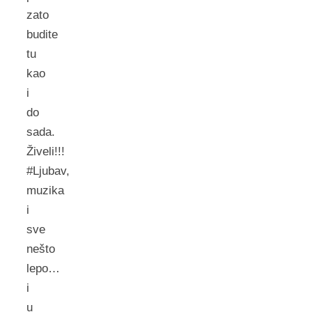
zato
budite
tu
kao
i
do
sada.
Živeli!!!
#Ljubav,
muzika
i
sve
nešto
lepo…
i
u