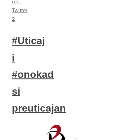
reč
,
Twitter
2
#Uticaj
i
#onokad
si
preuticajan