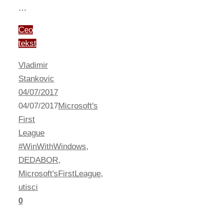
…
Ceo
tekst
Vladimir
Stankovic
04/07/2017
04/07/2017
Microsoft's
First
League
#WinWithWindows
,
DEDABOR
,
Microsoft'sFirstLeague
,
utisci
0