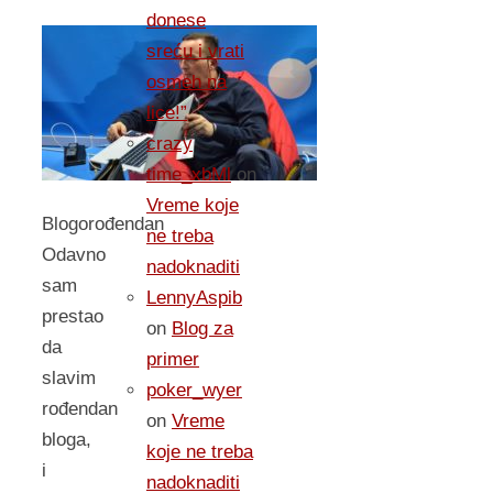
donese
sreću i vrati
osmeh na
lice!”
crazy
time_xbMl
on
Vreme koje
Blogorođendan
ne treba
Odavno
nadoknaditi
sam
LennyAspib
prestao
on
Blog za
da
primer
slavim
poker_wyer
rođendan
on
Vreme
bloga,
koje ne treba
i
nadoknaditi