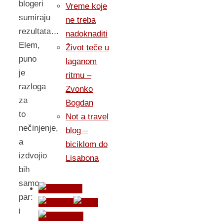
blogeri
Vreme koje
sumiraju
ne treba
rezultata…
nadoknaditi
Elem,
Život teče u
puno
laganom
je
ritmu –
razloga
Zvonko
za
Bogdan
to
Not a travel
nečinjenje,
blog –
a
biciklom do
izdvojio
Lisabona
bih
samo
par:
i