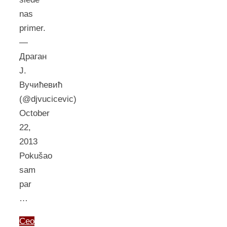
nas
primer.
—
Драган
Ј.
Вучићевић
(@djvucicevic)
October
22,
2013
Pokušao
sam
par
…
Ceo