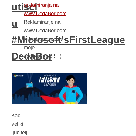
utisci
reklamiranja na
www.DedaBor.com
u
Reklamiranje na
www.DedaBor.com
#Microsoft’sFirstLeague
je Vaša potreba a
moje
DedaBor
zadovoljstvo!!! :)
Kao
veliki
ljubitelj