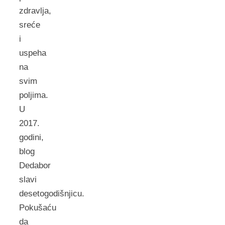
zdravlja,
sreće
i
uspeha
na
svim
poljima.
U
2017.
godini,
blog
Dedabor
slavi
desetogodišnjicu.
Pokušaću
da