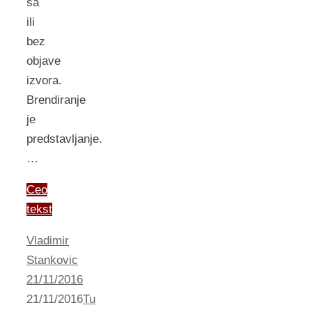
sa
ili
bez
objave
izvora.
Brendiranje
je
predstavljanje.
…
Ceo
tekst
Vladimir
Stankovic
21/11/2016
21/11/2016
Tu