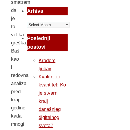
smatram
da
Arhiva
je
Arhiva
to
velika
Poslednji
greška.
postovi
Baš
kao
Kradem
i
ljubav
redovna
Kvalitet ili
analiza
kvantitet: Ko
pred
je stvarni
kraj
kralj
godine
današnjeg
kada
digitalnog
mnogi
sveta?