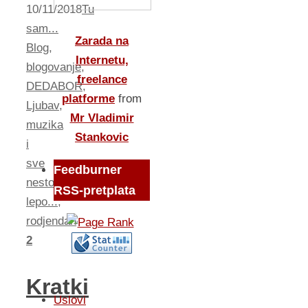
10/11/2018
Tu
sam...
Zarada na
Blog
,
Internetu,
blogovanje
,
freelance
DEDABOR
,
platforme
from
Ljubav
,
Mr Vladimir
muzika
Stankovic
i
sve
Feedburner
nesto
RSS-pretplata
lepo...
,
rodjendan
2
Kratki
Uslovi