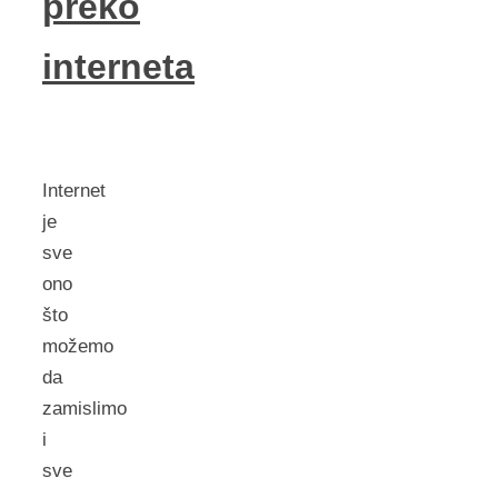
preko
interneta
Internet
je
sve
ono
što
možemo
da
zamislimo
i
sve