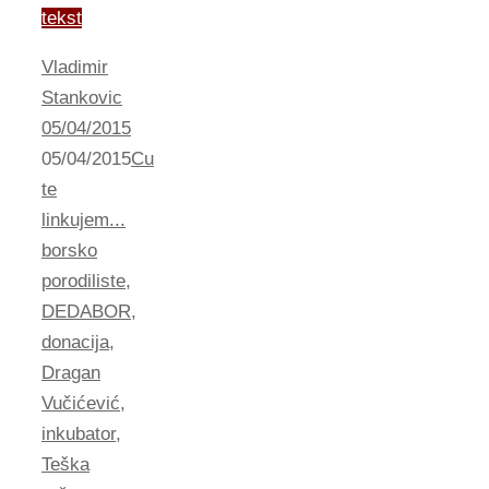
tekst
Vladimir
Stankovic
05/04/2015
05/04/2015
Cu
te
linkujem...
borsko
porodiliste
,
DEDABOR
,
donacija
,
Dragan
Vučićević
,
inkubator
,
Teška