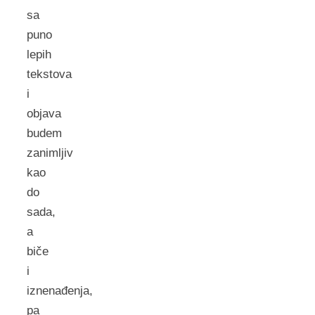
sa
puno
lepih
tekstova
i
objava
budem
zanimljiv
kao
do
sada,
a
biče
i
iznenađenja,
pa