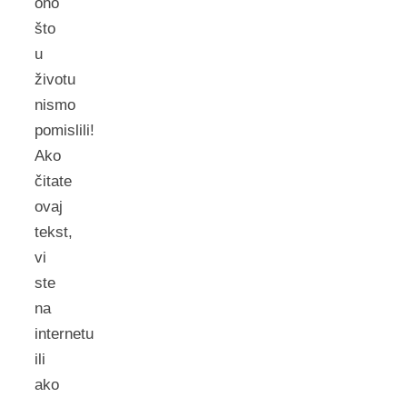
ono
što
u
životu
nismo
pomislili!
Ako
čitate
ovaj
tekst,
vi
ste
na
internetu
ili
ako