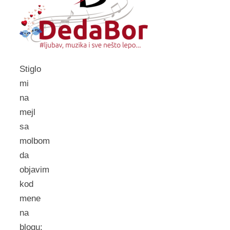
Stiglo
mi
na
mejl
sa
molbom
da
objavim
kod
mene
na
blogu: