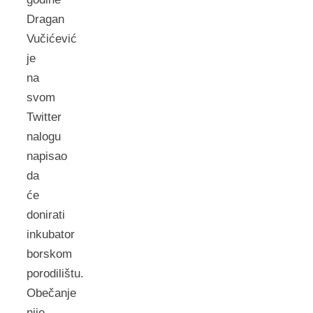
Dragan
Vučićević
je
na
svom
Twitter
nalogu
napisao
da
će
donirati
inkubator
borskom
porodilištu.
Obečanje
nije