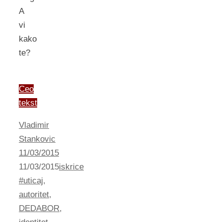
A
vi
kako
te?
Ceo
tekst
Vladimir
Stankovic
11/03/2015
11/03/2015
iskrice
#uticaj
,
autoritet
,
DEDABOR
,