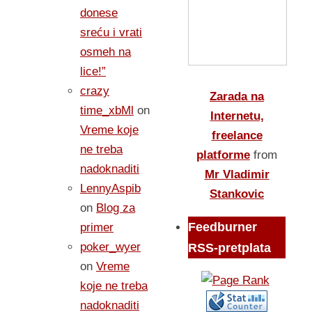
donese
sreću i vrati
osmeh na
lice!”
crazy
Zarada na
time_xbMl
on
Internetu,
Vreme koje
freelance
ne treba
platforme
from
nadoknaditi
Mr Vladimir
LennyAspib
Stankovic
on
Blog za
Feedburner
primer
poker_wyer
RSS-pretplata
on
Vreme
koje ne treba
nadoknaditi