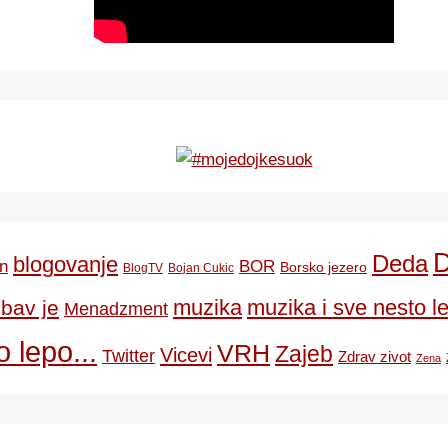
Deda
blogovanje
BOR
n
Borsko jezero
BlogTV
Bojan Cukic
ubav je
muzika
muzika i sve nesto le
Menadzment
 lepo...
VRH
Zajeb
Vicevi
Twitter
Zdrav zivot
Zena