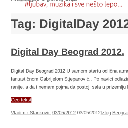
Tag:
DigitalDay 2012
Digital Day Beograd 2012.
Digital Day Beograd 2012 U samom startu odlična atmos
fantastičnom Gabrijelom Stjepanović.. Po navici odla
ranije, a da i nemam pojma da postoji sala u prizemlju
Ceo tekst
Vladimir Stankovic
03/05/2012
03/05/2012
Izlog
Beogra