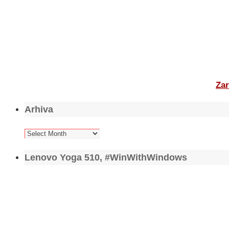
Zar
Arhiva
Arhiva
Lenovo Yoga 510, #WinWithWindows