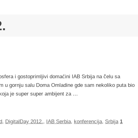
.
fera i gostoprimljivi domaćini IAB Srbija na čelu sa
zim u gornju salu Doma Omladine gde sam nekoliko puta bio
 koja je super super ambijent za …
d
,
DigitalDay 2012.
,
IAB Serbia
,
konferencija
,
Srbija
1