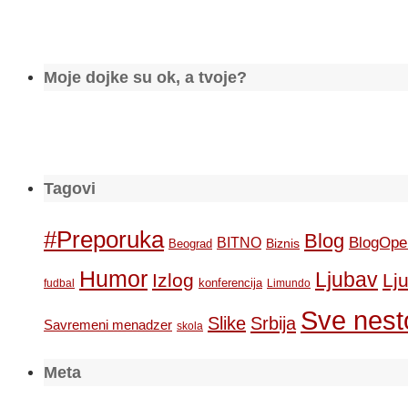
Moje dojke su ok, a tvoje?
Tagovi
#Preporuka
Blog
BlogOpe
BITNO
Biznis
Beograd
Humor
Ljubav
Izlog
Lj
konferencija
fudbal
Limundo
Sve nesto
Slike
Srbija
Savremeni menadzer
skola
Meta