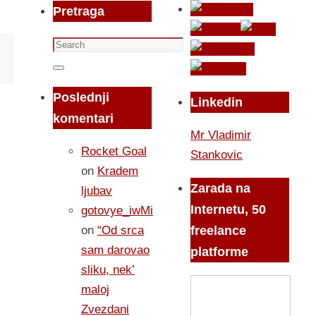
Pretraga
Search
for:
Search
Poslednji
Linkedin
komentari
Mr Vladimir
Rocket Goal
Stankovic
on
Kradem
Zarada na
ljubav
Internetu, 50
gotovye_iwMi
on
“Od srca
freelance
sam darovao
platforme
sliku, nek’
maloj
Zvezdani