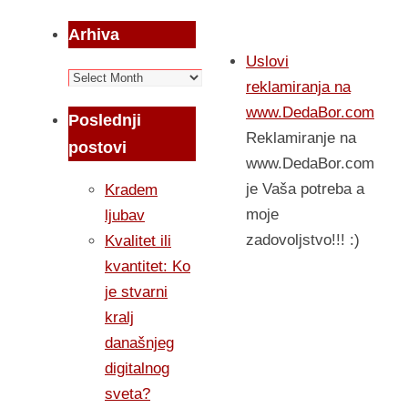
Arhiva
Uslovi
Arhiva
reklamiranja na
www.DedaBor.com
Poslednji
Reklamiranje na
postovi
www.DedaBor.com
je Vaša potreba a
Kradem
moje
ljubav
zadovoljstvo!!! :)
Kvalitet ili
kvantitet: Ko
je stvarni
kralj
današnjeg
digitalnog
sveta?