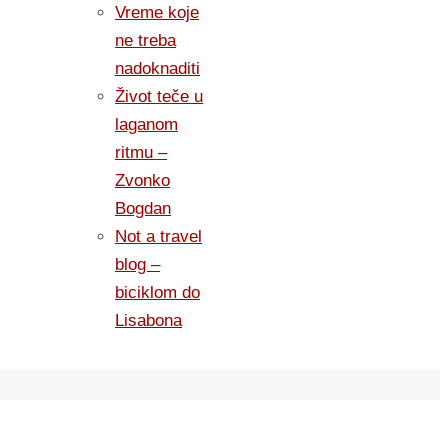
Vreme koje
ne treba
nadoknaditi
Život teče u
laganom
ritmu –
Zvonko
Bogdan
Not a travel
blog –
biciklom do
Lisabona