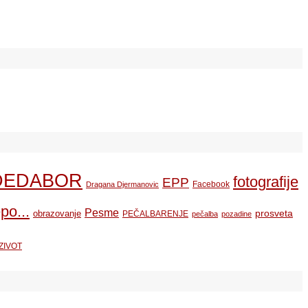
DEDABOR
fotografije
EPP
Facebook
Dragana Djermanovic
po...
Pesme
prosveta
obrazovanje
PEČALBARENJE
pečalba
pozadine
ZIVOT