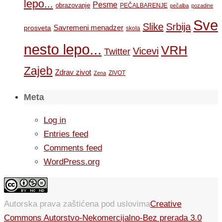
lepo...
Pesme
obrazovanje
PEČALBARENJE
pečalba
pozadine
Sve
Slike
Srbija
Savremeni menadzer
prosveta
skola
nesto lepo...
VRH
Vicevi
Twitter
Zajeb
Zdrav zivot
ZIVOT
Zena
Meta
Log in
Entries feed
Comments feed
WordPress.org
Autorska prava zaštićena pod uslovima
Creative
Commons Autorstvo-Nekomercijalno-Bez prerada 3.0