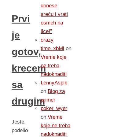
donese
sreću i vrati
Prvi
osmeh na
lice!”
je
crazy
time_xbMl
on
gotov,
Vreme koje
ne treba
krecem
nadoknaditi
sa
LennyAspib
on
Blog za
drugim
primer
poker_wyer
on
Vreme
Jeste,
koje ne treba
podelio
nadoknaditi