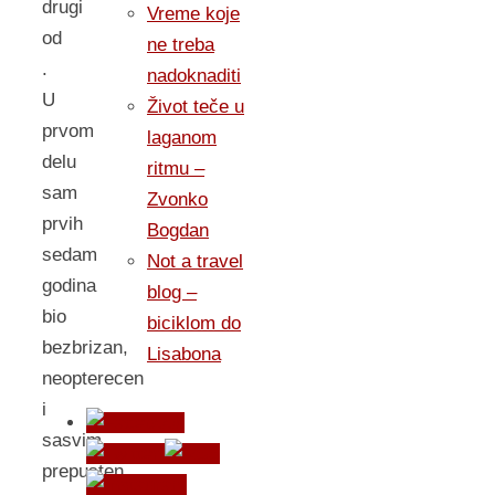
drugi
Vreme koje
od
ne treba
.
nadoknaditi
U
Život teče u
prvom
laganom
delu
ritmu –
sam
Zvonko
prvih
Bogdan
sedam
Not a travel
godina
blog –
bio
biciklom do
bezbrizan,
Lisabona
neopterecen
i
sasvim
prepusten