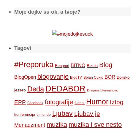
Moje dojke su ok, a tvoje?
Tagovi
#Preporuka
Blog
BITNO
Biznis
Beograd
blogovanje
BOR
BlogOpen
Borsko
BlogTV
Bojan Cukic
DEDABOR
Deda
jezero
Dragana Djermanovic
Humor
fotografije
Izlog
EPP
Facebook
fudbal
Ljubav
Ljubav je
konferencija
Limundo
muzika
muzika i sve nesto
Menadzment