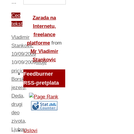
…
Ceo
Zarada na
tekst
Internetu,
freelance
Vladimir
platforme
from
Stankovic
Mr Vladimir
10/09/2009
Stankovic
10/09/2009
Moje
pricice
Feedburner
Borsko
RSS-pretplata
jezero
,
Deda
,
drugi
deo
zivota
,
Ljubav
,
Uslovi