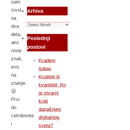
sam
zivot
Arhiva
na
Arhiva
dva
dela,
Poslednji
ako
postovi
niste
znali,
Kradem
evo
ljubav
na
Kvalitet ili
znanje.
kvantitet: Ko
😛
je stvarni
Prvi
kralj
do
današnjeg
cetrdesete
digitalnog
i
sveta?