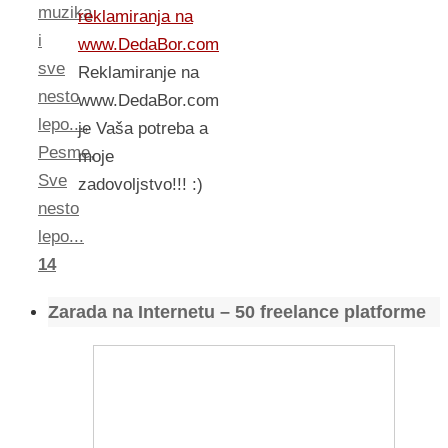
muzika
reklamiranja na
i
www.DedaBor.com
sve
Reklamiranje na
nesto
www.DedaBor.com
lepo...
,
je Vaša potreba a
Pesme
,
moje
Sve
zadovoljstvo!!! :)
nesto
lepo...
14
Zarada na Internetu – 50 freelance platforme