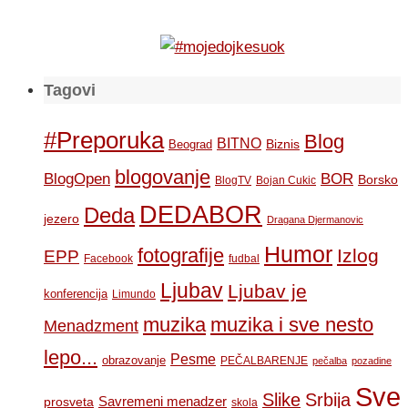
Tagovi
#Preporuka
Blog
BITNO
Biznis
Beograd
blogovanje
BOR
BlogOpen
Borsko
BlogTV
Bojan Cukic
DEDABOR
Deda
jezero
Dragana Djermanovic
Humor
fotografije
Izlog
EPP
Facebook
fudbal
Ljubav
Ljubav je
konferencija
Limundo
muzika
muzika i sve nesto
Menadzment
lepo...
Pesme
obrazovanje
PEČALBARENJE
pečalba
pozadine
Sve
Slike
Srbija
Savremeni menadzer
prosveta
skola