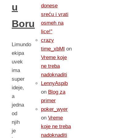
u
donese
sreću i vrati
Boru
osmeh na
lice!”
crazy
Limundo
time_xbMl
on
ekipa
Vreme koje
uvek
ne treba
ima
nadoknaditi
super
LennyAspib
ideje,
on
Blog za
a
primer
jedna
poker_wyer
od
on
Vreme
njih
koje ne treba
je
nadoknaditi