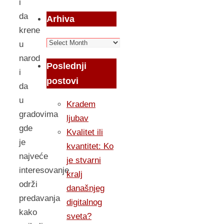
i
da
Arhiva
krene
Arhiva
u
narod
Poslednji
i
postovi
da
u
Kradem
gradovima
ljubav
gde
Kvalitet ili
je
kvantitet: Ko
najveće
je stvarni
interesovanje
kralj
održi
današnjeg
predavanja
digitalnog
kako
sveta?