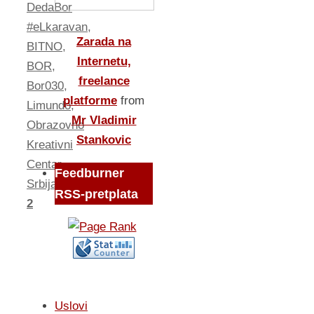
DedaBor
#eLkaravan
,
Zarada na
BITNO
,
Internetu,
BOR
,
freelance
Bor030
,
platforme
from
Limundo
,
Mr Vladimir
Obrazovno
Stankovic
Kreativni
Centar
,
Feedburner
Srbija
RSS-pretplata
2
Uslovi