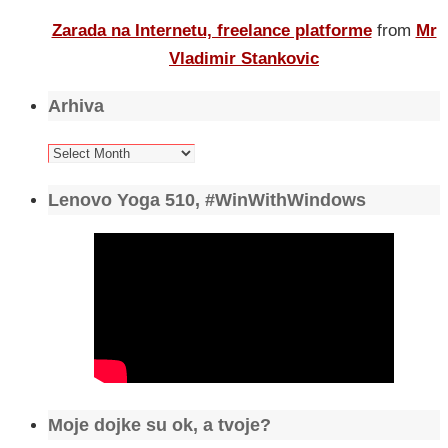
Zarada na Internetu, freelance platforme
from
Mr
Vladimir Stankovic
Arhiva
Arhiva
Lenovo Yoga 510, #WinWithWindows
Moje dojke su ok, a tvoje?