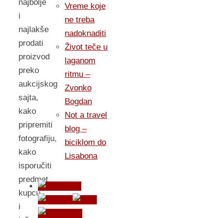
najbolje
Vreme koje
i
ne treba
najlakše
nadoknaditi
prodati
Život teče u
proizvod
laganom
preko
ritmu –
aukcijskog
Zvonko
sajta,
Bogdan
kako
Not a travel
pripremiti
blog –
fotografiju,
biciklom do
kako
Lisabona
isporučiti
predmet
kupcu,
i