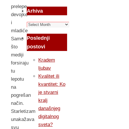
prelepe
Arhiva
devojke
i
Arhiva
mladiće
Poslednji
Samo
postovi
što
mediji
Kradem
forsiraju
ljubav
tu
Kvalitet ili
lepotu
kvantitet: Ko
na
je stvarni
pogrešan
kralj
način.
današnjeg
Starletizam
digitalnog
unakažava
sveta?
svu