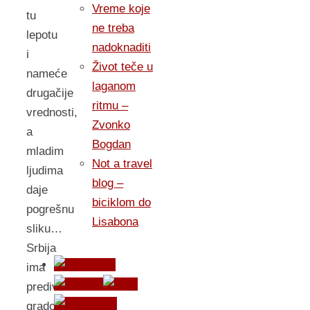
Vreme koje
tu
ne treba
lepotu
nadoknaditi
i
Život teče u
nameće
laganom
drugačije
ritmu –
vrednosti,
Zvonko
a
Bogdan
mladim
Not a travel
ljudima
blog –
daje
biciklom do
pogrešnu
Lisabona
sliku…
Srbija
ima
predivne
gradove