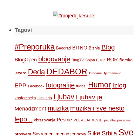
Tagovi
#Preporuka
Blog
BITNO
Biznis
Beograd
blogovanje
BOR
BlogOpen
Borsko
BlogTV
Bojan Cukic
DEDABOR
Deda
jezero
Dragana Djermanovic
Humor
fotografije
Izlog
EPP
Facebook
fudbal
Ljubav
Ljubav je
konferencija
Limundo
muzika
muzika i sve nesto
Menadzment
lepo...
Pesme
obrazovanje
PEČALBARENJE
pečalba
pozadine
Sve
Slike
Srbija
Savremeni menadzer
prosveta
skola