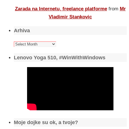
Zarada na Internetu, freelance platforme
from
Mr
Vladimir Stankovic
Arhiva
Arhiva
Lenovo Yoga 510, #WinWithWindows
Moje dojke su ok, a tvoje?