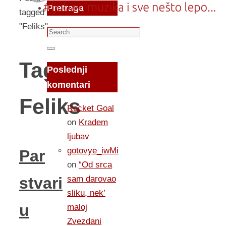
Pretraga
tagged
"Feliks"
Search
for:
Search
Tag:
Poslednji
komentari
Feliks
Rocket Goal
on
Kradem
ljubav
gotovye_iwMi
Par
on
“Od srca
sam darovao
stvari
sliku, nek’
u
maloj
Zvezdani