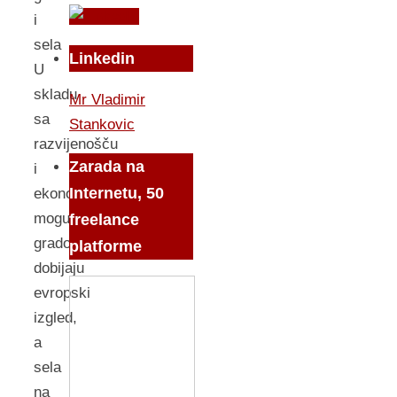
i
sela
Linkedin
U
skladu
Mr Vladimir
sa
Stankovic
razvijenošču
Zarada na
i
Internetu, 50
ekonomskim
mogučnostima,
freelance
gradovi
platforme
dobijaju
evropski
izgled,
a
sela
na