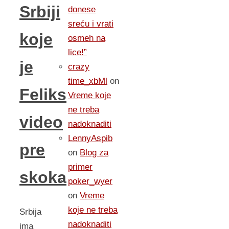
Srbiji
donese
sreću i vrati
koje
osmeh na
lice!”
je
crazy
time_xbMl
on
Feliks
Vreme koje
ne treba
video
nadoknaditi
LennyAspib
pre
on
Blog za
primer
skoka
poker_wyer
on
Vreme
koje ne treba
Srbija
nadoknaditi
ima