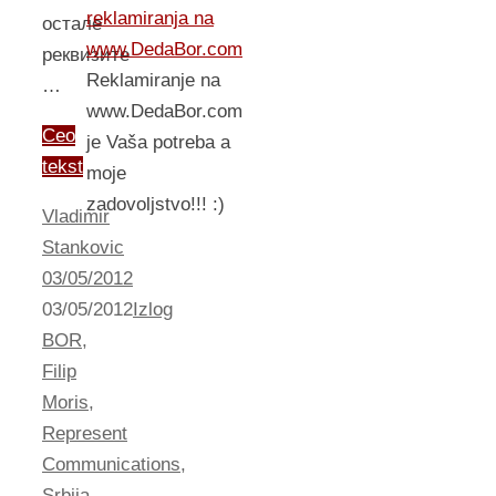
reklamiranja na
остале
www.DedaBor.com
реквизите
Reklamiranje na
…
www.DedaBor.com
Ceo
je Vaša potreba a
tekst
moje
zadovoljstvo!!! :)
Vladimir
Stankovic
03/05/2012
03/05/2012
Izlog
BOR
,
Filip
Moris
,
Represent
Communications
,
Srbija
,