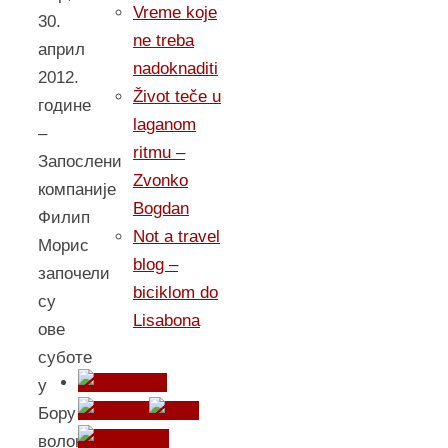
Vreme koje
30.
ne treba
април
nadoknaditi
2012.
Život teče u
године
laganom
–
ritmu –
Запослени
Zvonko
компаније
Bogdan
Филип
Not a travel
Морис
blog –
започели
biciklom do
су
Lisabona
ове
суботе
у
Бору
волонтерску