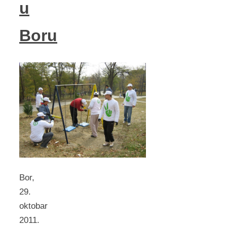
u
Boru
Bor,
29.
oktobаr
2011.