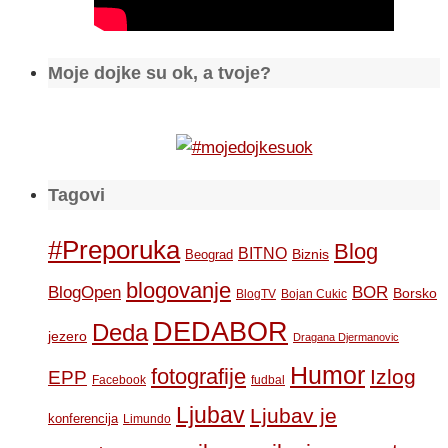
Moje dojke su ok, a tvoje?
Tagovi
#Preporuka
Blog
BITNO
Biznis
Beograd
blogovanje
BOR
BlogOpen
Borsko
BlogTV
Bojan Cukic
DEDABOR
Deda
jezero
Dragana Djermanovic
Humor
fotografije
Izlog
EPP
Facebook
fudbal
Ljubav
Ljubav je
konferencija
Limundo