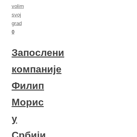
volim
svoj
grad
0
Запослени
компаније
Филип
Морис
у
Србији