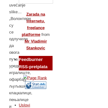
uvećanje
slike…
Zarada na
„Волонтери
Internetu,
су
freelance
се
platforme
from
одлучили
Mr Vladimir
да
Stankovic
овога
пута
Feedburner
уреде
RSS-pretplata
игралиште,
офaрбaју
љуљашке,
клацкалице,
пењалице
Uslovi
и