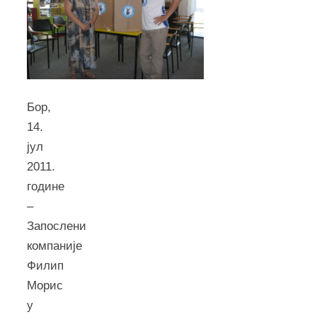
Бор,
14.
јул
2011.
године
–
Запослени
компаније
Филип
Морис
у