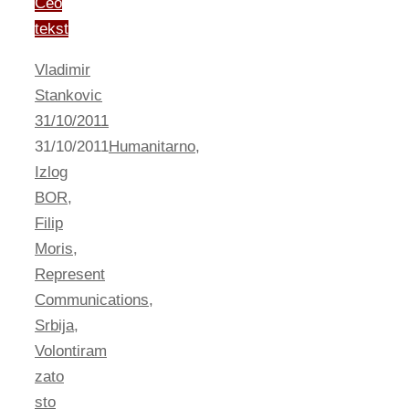
Ceo
tekst
Vladimir
Stankovic
31/10/2011
31/10/2011
Humanitarno
,
Izlog
BOR
,
Filip
Moris
,
Represent
Communications
,
Srbija
,
Volontiram
zato
sto