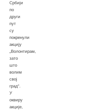
Србији
по
други
пут
су
покренули
акцију
„Волонтирам,
зато
што
волим
свој
град“.
У
оквиру
акције,