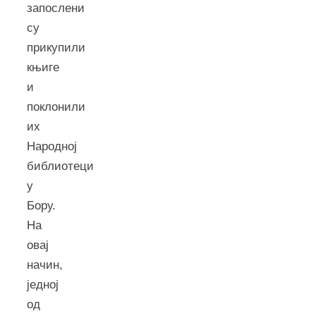
запослени
су
прикупили
књиге
и
поклонили
их
Народној
библиотеци
у
Бору.
На
овај
начин,
једној
од