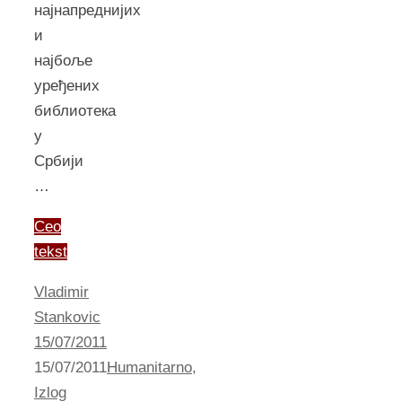
најнапреднијих
и
најбоље
уређених
библиотека
у
Србији
…
Ceo
tekst
Vladimir
Stankovic
15/07/2011
15/07/2011
Humanitarno
,
Izlog