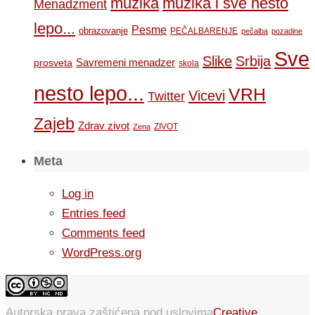
muzika
muzika i sve nesto
Menadzment
lepo...
Pesme
obrazovanje
PEČALBARENJE
pečalba
pozadine
Sve
Slike
Srbija
Savremeni menadzer
prosveta
skola
nesto lepo...
VRH
Vicevi
Twitter
Zajeb
Zdrav zivot
ZIVOT
Zena
Meta
Log in
Entries feed
Comments feed
WordPress.org
Autorska prava zaštićena pod uslovima
Creative