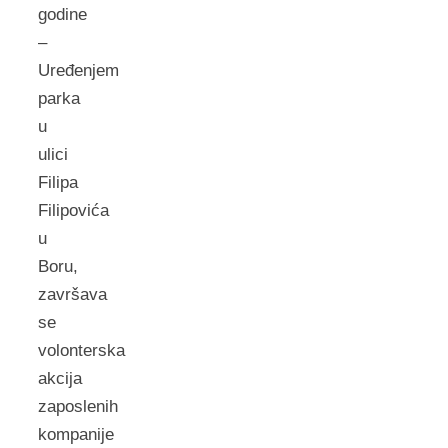
godine
–
Uređenjem
pаrkа
u
ulici
Filipа
Filipovićа
u
Boru,
zаvršаvа
se
volonterskа
аkcijа
zаposlenih
kompаnije