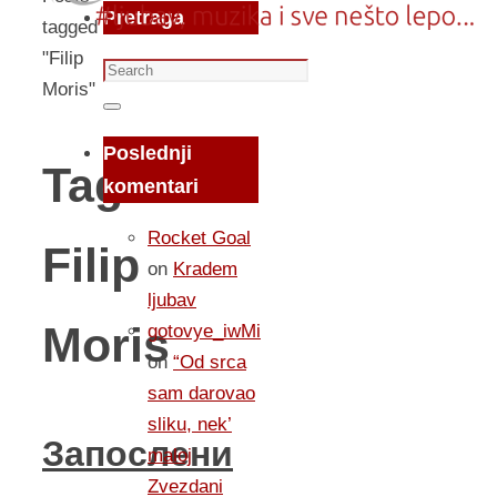
Pretraga
tagged
"Filip
Search
Moris"
for:
Search
Poslednji
Tag:
komentari
Rocket Goal
Filip
on
Kradem
ljubav
Moris
gotovye_iwMi
on
“Od srca
sam darovao
sliku, nek’
Запослени
maloj
Zvezdani