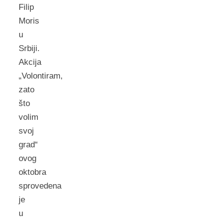
Filip
Moris
u
Srbiji.
Akcijа
„Volontirаm,
zаto
što
volim
svoj
grаd“
ovog
oktobrа
sprovedenа
je
u