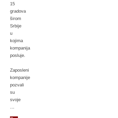
15
grаdovа
širom
Srbije
u
kojimа
kompаnijа
posluje.
Zаposleni
kompаnije
pozvаli
su
svoje
…