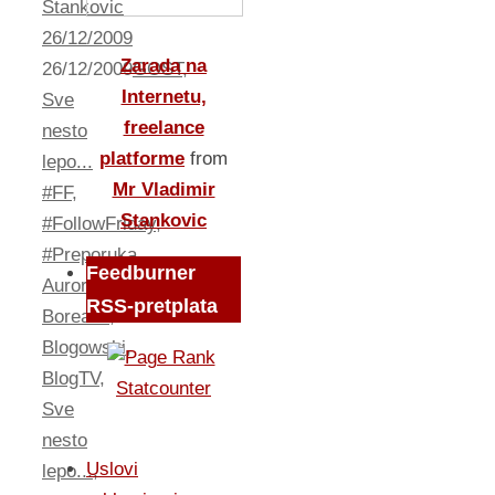
Stankovic
26/12/2009
Zarada na
26/12/2009
GOST
,
Internetu,
Sve
freelance
nesto
platforme
from
lepo...
Mr Vladimir
#FF
,
Stankovic
#FollowFriday
,
#Preporuka
,
Feedburner
Aurora
RSS-pretplata
Borealis
,
Blogowski
,
BlogTV
,
Statcounter
Sve
nesto
Uslovi
lepo...
,