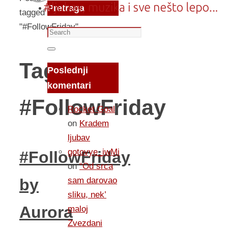
Pretraga
tagged
"#FollowFriday"
Search
for:
Search
Tag:
Poslednji
komentari
#FollowFriday
Rocket Goal
on
Kradem
ljubav
gotovye_iwMi
#FollowFriday
on
“Od srca
sam darovao
by
sliku, nek’
Aurora
maloj
Zvezdani