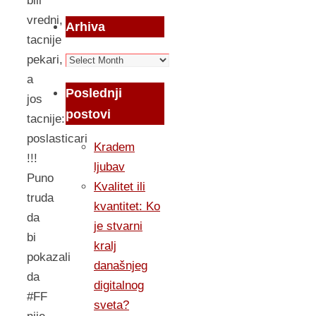
bili
vredni,
Arhiva
tacnije
Arhiva
pekari,
a
Poslednji
jos
postovi
tacnije:
poslasticari
Kradem
!!!
ljubav
Puno
Kvalitet ili
truda
kvantitet: Ko
da
je stvarni
bi
kralj
pokazali
današnjeg
da
digitalnog
#FF
sveta?