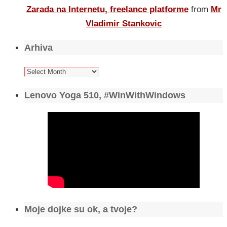
Zarada na Internetu, freelance platforme
from
Mr
Vladimir Stankovic
Arhiva
Arhiva
Lenovo Yoga 510, #WinWithWindows
Moje dojke su ok, a tvoje?