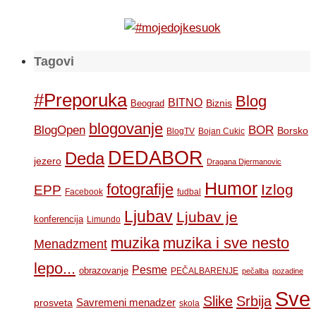
Tagovi
#Preporuka
Blog
BITNO
Biznis
Beograd
blogovanje
BOR
BlogOpen
Borsko
BlogTV
Bojan Cukic
DEDABOR
Deda
jezero
Dragana Djermanovic
Humor
fotografije
Izlog
EPP
Facebook
fudbal
Ljubav
Ljubav je
konferencija
Limundo
muzika
muzika i sve nesto
Menadzment
lepo...
Pesme
obrazovanje
PEČALBARENJE
pečalba
pozadine
Sve
Slike
Srbija
Savremeni menadzer
prosveta
skola