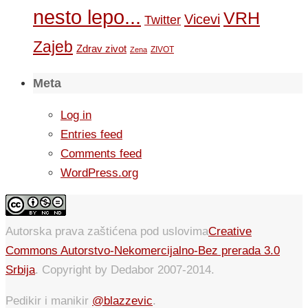
nesto lepo...
VRH
Vicevi
Twitter
Zajeb
Zdrav zivot
ZIVOT
Zena
Meta
Log in
Entries feed
Comments feed
WordPress.org
Autorska prava zaštićena pod uslovima
Creative
Commons Autorstvo-Nekomercijalno-Bez prerada 3.0
Srbija
. Copyright by Dedabor 2007-2014.
Pedikir i manikir
@blazzevic
.