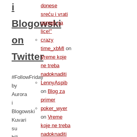
i
donese
sreću i vrati
Blogowski
osmeh na
lice!”
on
crazy
time_xbMl
on
Twitter
Vreme koje
ne treba
nadoknaditi
#FollowFriday
LennyAspib
by
on
Blog za
Aurora
primer
i
poker_wyer
Blogowski
on
Vreme
Kuvari
koje ne treba
su
nadoknaditi