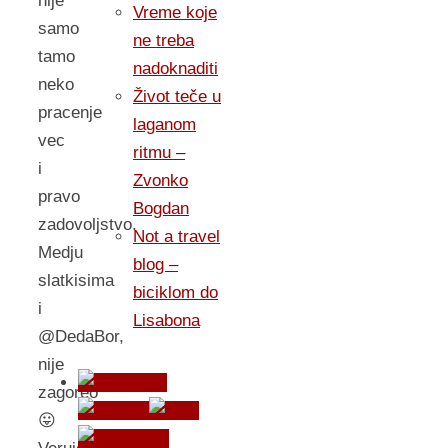
nije
Vreme koje
samo
ne treba
tamo
nadoknaditi
neko
Život teče u
pracenje
laganom
vec
ritmu –
i
Zvonko
pravo
Bogdan
zadovoljstvo.
Not a travel
Medju
blog –
slatkisima
biciklom do
i
Lisabona
@DedaBor,
nije
zagoreo
😛