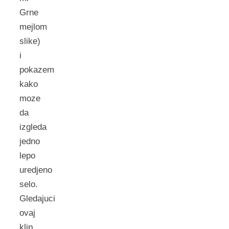
Grne
mejlom
slike)
i
pokazem
kako
moze
da
izgleda
jedno
lepo
uredjeno
selo.
Gledajuci
ovaj
klip,