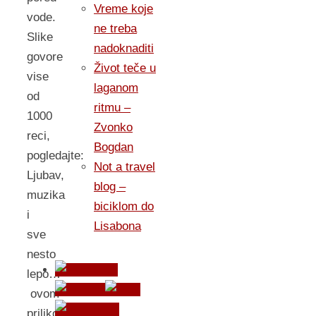
Vreme koje
vode.
ne treba
Slike
nadoknaditi
govore
Život teče u
vise
laganom
od
ritmu –
1000
Zvonko
reci,
Bogdan
pogledajte:
Not a travel
Ljubav,
blog –
muzika
biciklom do
i
Lisabona
sve
nesto
lepo…
ovom
prilikom