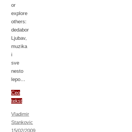
or
explore
others:
dedabor
Ljubav,
muzika
i
sve
nesto
lepo…
Ceo
tekst
Vladimir
Stankovic
15/02/2009