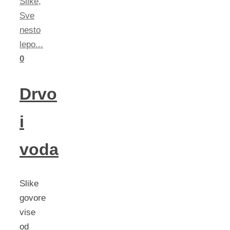
Slike
,
Sve
nesto
lepo...
0
Drvo
i
voda
Slike
govore
vise
od