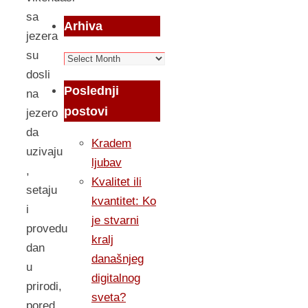
sa
Arhiva
jezera
su
Arhiva
dosli
Poslednji
na
postovi
jezero
da
Kradem
uzivaju
ljubav
,
Kvalitet ili
setaju
kvantitet: Ko
i
je stvarni
provedu
kralj
dan
današnjeg
u
digitalnog
prirodi,
sveta?
pored