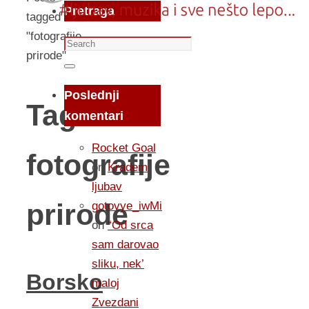
Pretraga
tagged
"fotografije
Search
prirode"
for:
Search
Poslednji
Tag:
komentari
Rocket Goal
fotografije
on
Kradem
ljubav
prirode
gotovye_iwMi
on
“Od srca
sam darovao
sliku, nek’
Borsko
maloj
Zvezdani