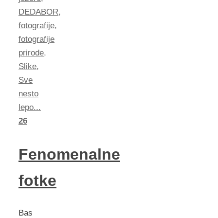
DEDABOR
,
fotografije
,
fotografije
prirode
,
Slike
,
Sve
nesto
lepo...
26
Fenomenalne
fotke
Bas