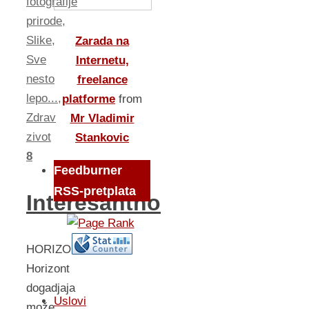
fotografije
prirode
,
Slike
,
Zarada na
Sve
Internetu,
nesto
freelance
lepo...
,
platforme
from
Zdrav
Mr Vladimir
zivot
Stankovic
8
Feedburner
RSS-pretplata
Interesantno
HORIZONT
Horizont
dogadjaja
Uslovi
može