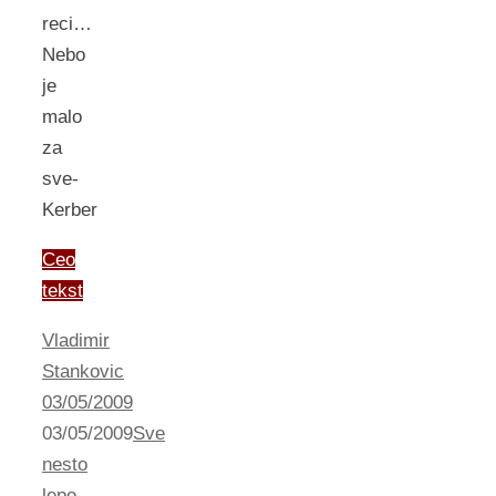
reci…
Nebo
je
malo
za
sve-
Kerber
Ceo
tekst
Vladimir
Stankovic
03/05/2009
03/05/2009
Sve
nesto
lepo...