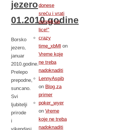
jezero
donese
sreću i vrati
01.2010.godine
osmeh na
lice!”
crazy
Borsko
time_xbMl
on
jezero,
Vreme koje
januar
ne treba
2010.godine.
nadoknaditi
Prelepo
LennyAspib
prepodne,
on
Blog za
suncano.
primer
Svi
poker_wyer
ljubitelji
on
Vreme
prirode
koje ne treba
i
nadoknaditi
vikendasi