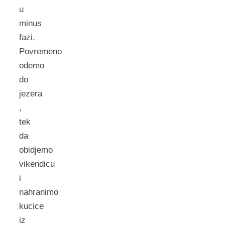
u
minus
fazi.
Povremeno
odemo
do
jezera
,
tek
da
obidjemo
vikendicu
i
nahranimo
kucice
iz