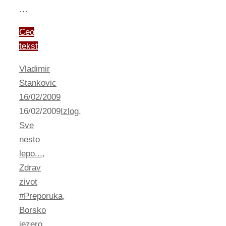
…
Ceo
tekst
Vladimir
Stankovic
16/02/2009
16/02/2009
Izlog
,
Sve
nesto
lepo...
,
Zdrav
zivot
#Preporuka
,
Borsko
jezero
,