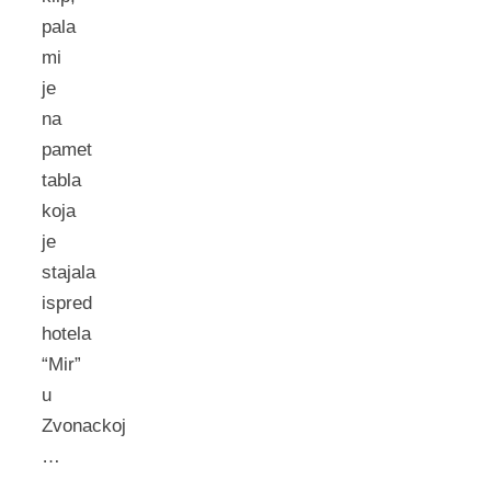
pala
mi
je
na
pamet
tabla
koja
je
stajala
ispred
hotela
“Mir”
u
Zvonackoj
…