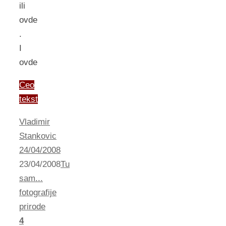
ili
ovde
.
I
ovde
Ceo
tekst
Vladimir
Stankovic
24/04/2008
23/04/2008
Tu
sam...
fotografije
prirode
4