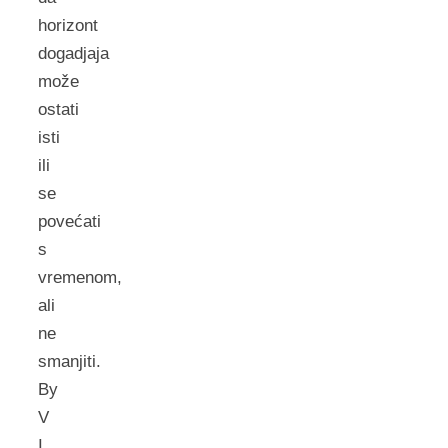
horizont
dogadjaja
može
ostati
isti
ili
se
povećati
s
vremenom,
ali
ne
smanjiti.
By
V
I