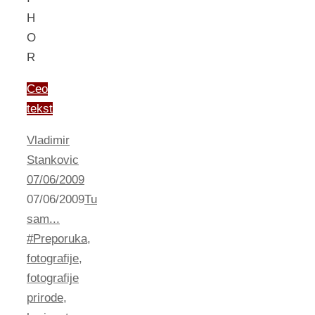
H
O
R
Ceo
tekst
Vladimir
Stankovic
07/06/2009
07/06/2009
Tu
sam...
#Preporuka
,
fotografije
,
fotografije
prirode
,