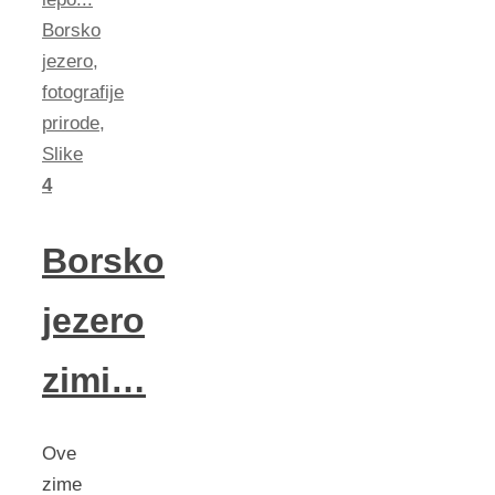
Borsko
jezero
,
fotografije
prirode
,
Slike
4
Borsko
jezero
zimi…
Ove
zime