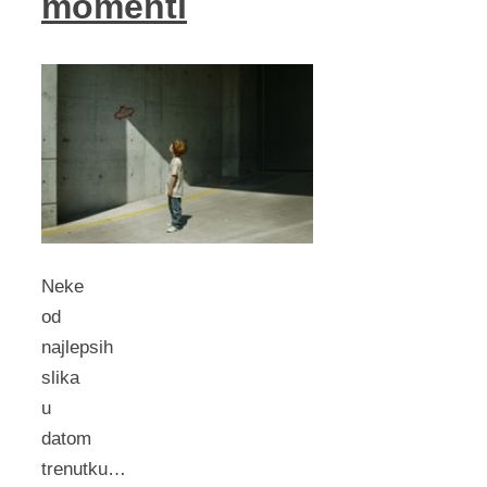
momenti
Neke
od
najlepsih
slika
u
datom
trenutku…