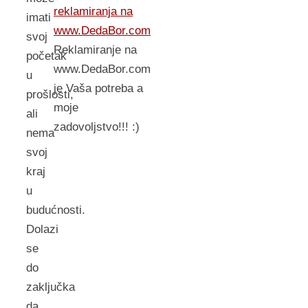
reklamiranja na
imati
www.DedaBor.com
svoj
Reklamiranje na
početak
www.DedaBor.com
u
je Vaša potreba a
prošlosti,
moje
ali
zadovoljstvo!!! :)
nema
svoj
kraj
u
budućnosti.
Dolazi
se
do
zaključka
da