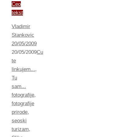
Ceo
tekst
Vladimir
Stankovic
20/05/2009
20/05/2009
Cu
te
linkujem...
,
Tu
sam...
fotografije
,
fotografije
prirode
,
seoski
turizam
,