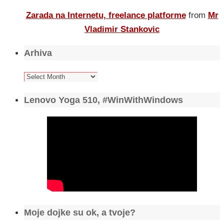
Zarada na Internetu, freelance platforme
from
Mr
Vladimir Stankovic
Arhiva
Arhiva
Lenovo Yoga 510, #WinWithWindows
Moje dojke su ok, a tvoje?