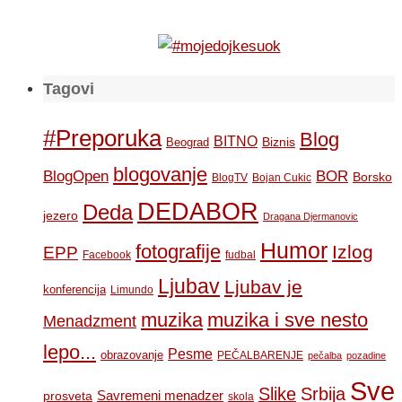
Tagovi
#Preporuka
Blog
BITNO
Biznis
Beograd
blogovanje
BOR
BlogOpen
Borsko
BlogTV
Bojan Cukic
DEDABOR
Deda
jezero
Dragana Djermanovic
Humor
fotografije
Izlog
EPP
Facebook
fudbal
Ljubav
Ljubav je
konferencija
Limundo
muzika
muzika i sve nesto
Menadzment
lepo...
Pesme
obrazovanje
PEČALBARENJE
pečalba
pozadine
Sve
Slike
Srbija
Savremeni menadzer
prosveta
skola