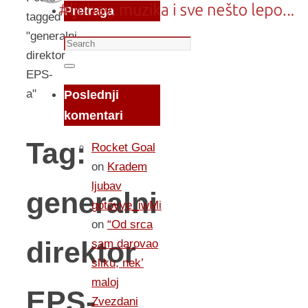
Pretraga
tagged
"generalni
Search
direktor
for:
Search
EPS-
a"
Poslednji
komentari
Tag:
Rocket Goal
on
Kradem
ljubav
generalni
gotovye_iwMi
on
“Od srca
direktor
sam darovao
sliku, nek’
maloj
EPS-
Zvezdani