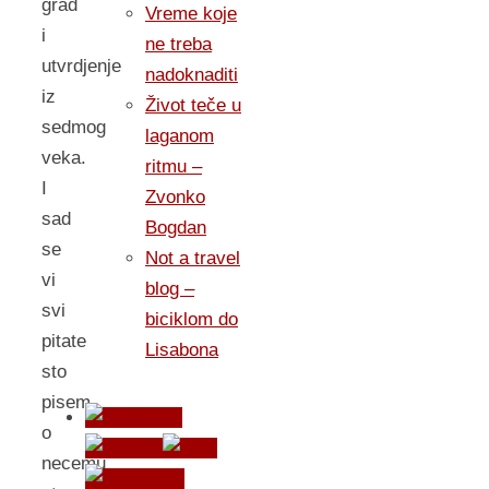
grad
Vreme koje
i
ne treba
utvrdjenje
nadoknaditi
iz
Život teče u
sedmog
laganom
veka.
ritmu –
I
Zvonko
sad
Bogdan
se
Not a travel
vi
blog –
svi
biciklom do
pitate
Lisabona
sto
pisem
o
necemu