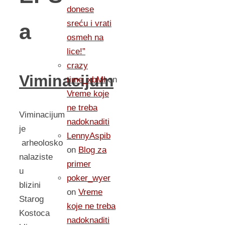
donese
sreću i vrati
a
osmeh na
lice!”
crazy
Viminacijum
time_xbMl
on
Vreme koje
ne treba
Viminacijum
nadoknaditi
je
LennyAspib
arheolosko
on
Blog za
nalaziste
primer
u
poker_wyer
blizini
on
Vreme
Starog
koje ne treba
Kostoca
nadoknaditi