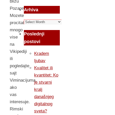
blizu
Pozarevca.
Arhiva
Mozete
Arhiva
procitati
mnogo
Poslednji
vise
postovi
na
Vikipediji
Kradem
ili
ljubav
pogledajte
Kvalitet ili
sajt
kvantitet: Ko
Viminacijuma,
je stvarni
ako
kralj
vas
današnjeg
interesuje.
digitalnog
Rimski
sveta?