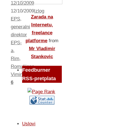
12/10/2009
12/10/2009
Izlog
Zarada na
EPS
,
Internetu,
generalni
freelance
direktor
platforme
from
EPS-
Mr Vladimir
a
,
Stankovic
Rim
,
Romulijana
,
Feedburner
Viminicijum
RSS-pretplata
6
Uslovi