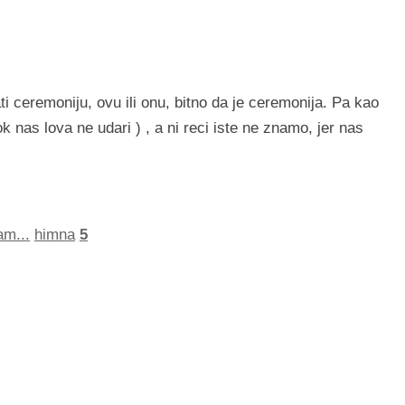
i ceremoniju, ovu ili onu, bitno da je ceremonija. Pa kao
nas lova ne udari ) , a ni reci iste ne znamo, jer nas
am...
himna
5