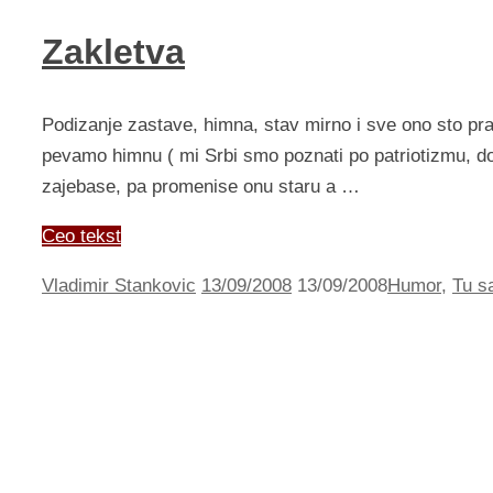
Zakletva
Podizanje zastave, himna, stav mirno i sve ono sto prat
pevamo himnu ( mi Srbi smo poznati po patriotizmu, dok 
zajebase, pa promenise onu staru a …
Ceo tekst
Vladimir Stankovic
13/09/2008
13/09/2008
Humor
,
Tu s