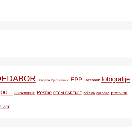
DEDABOR
fotografije
EPP
Facebook
Dragana Djermanovic
po...
Pesme
prosveta
obrazovanje
PEČALBARENJE
pečalba
pozadine
ZIVOT