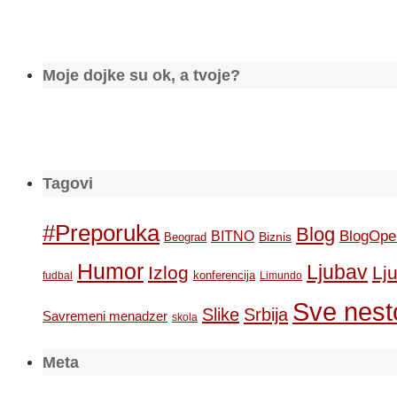
Moje dojke su ok, a tvoje?
Tagovi
#Preporuka
Blog
BlogOpe
BITNO
Biznis
Beograd
Humor
Ljubav
Izlog
Lj
konferencija
fudbal
Limundo
Sve nesto
Slike
Srbija
Savremeni menadzer
skola
Meta