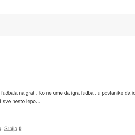
udbala naigrati. Ko ne ume da igra fudbal, u poslanike da i
a i sve nesto lepo…
a
,
Srbija
0