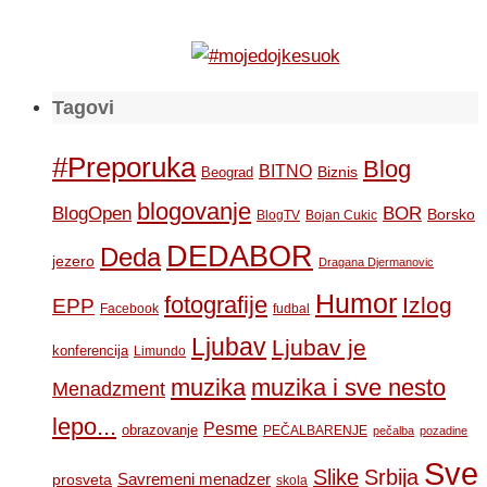
Tagovi
#Preporuka
Blog
BITNO
Biznis
Beograd
blogovanje
BOR
BlogOpen
Borsko
BlogTV
Bojan Cukic
DEDABOR
Deda
jezero
Dragana Djermanovic
Humor
fotografije
Izlog
EPP
Facebook
fudbal
Ljubav
Ljubav je
konferencija
Limundo
muzika
muzika i sve nesto
Menadzment
lepo...
Pesme
obrazovanje
PEČALBARENJE
pečalba
pozadine
Sve
Slike
Srbija
Savremeni menadzer
prosveta
skola