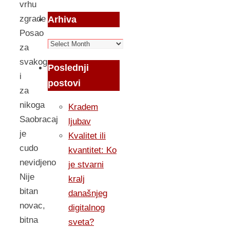
vrhu
zgrade
Arhiva
Posao
Arhiva
za
svakoga
Poslednji
i
postovi
za
nikoga
Kradem
Saobracaj
ljubav
je
Kvalitet ili
cudo
kvantitet: Ko
nevidjeno
je stvarni
Nije
kralj
bitan
današnjeg
novac,
digitalnog
bitna
sveta?