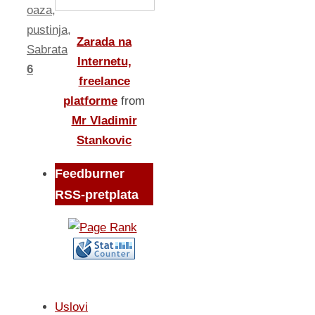
oaza
,
pustinja
,
Zarada na
Sabrata
Internetu,
6
freelance
platforme
from
Mr Vladimir
Stankovic
Feedburner
RSS-pretplata
Uslovi