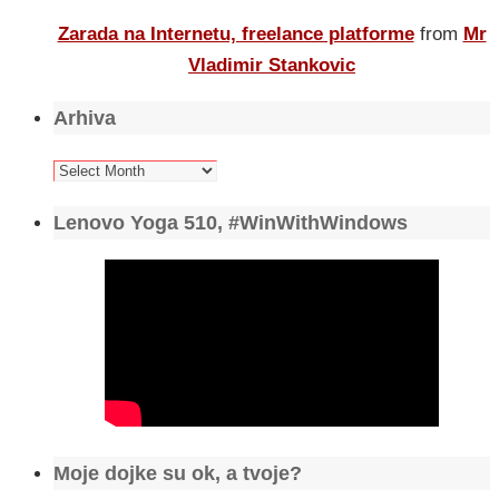
Zarada na Internetu, freelance platforme
from
Mr
Vladimir Stankovic
Arhiva
Arhiva
Lenovo Yoga 510, #WinWithWindows
Moje dojke su ok, a tvoje?