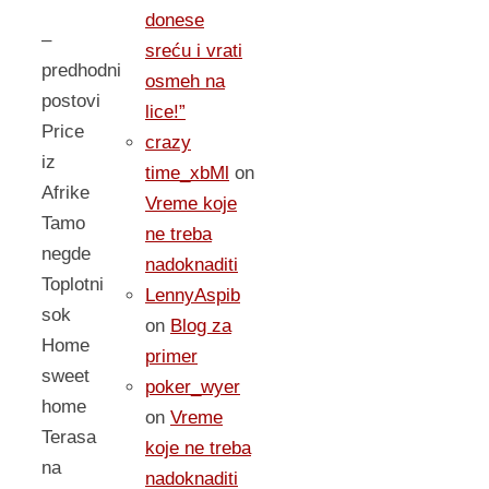
donese
–
sreću i vrati
predhodni
osmeh na
postovi
lice!”
Price
crazy
iz
time_xbMl
on
Afrike
Vreme koje
Tamo
ne treba
negde
nadoknaditi
Toplotni
LennyAspib
sok
on
Blog za
Home
primer
sweet
poker_wyer
home
on
Vreme
Terasa
koje ne treba
na
nadoknaditi