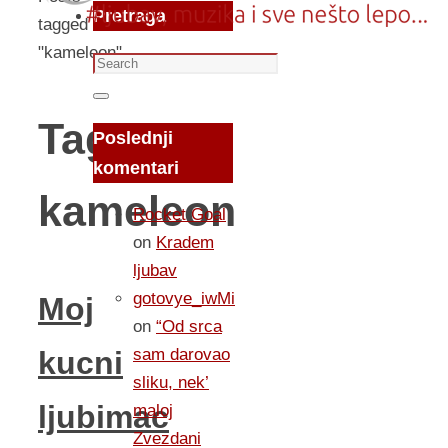
Pretraga
tagged
"kameleon"
Search
for:
Search
Tag:
Poslednji
komentari
kameleon
Rocket Goal
on
Kradem
ljubav
gotovye_iwMi
Moj
on
“Od srca
sam darovao
kucni
sliku, nek’
ljubimac
maloj
Zvezdani