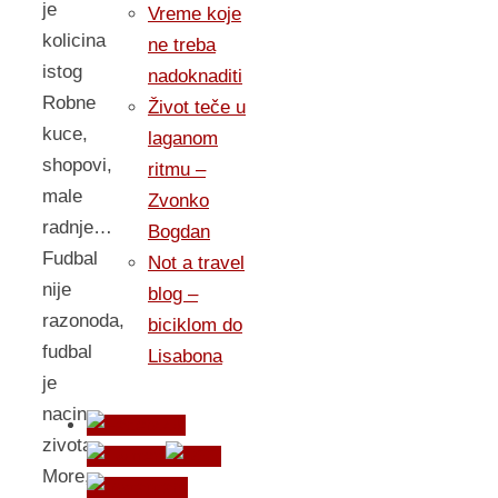
je
Vreme koje
kolicina
ne treba
istog
nadoknaditi
Robne
Život teče u
kuce,
laganom
shopovi,
ritmu –
male
Zvonko
radnje…
Bogdan
Fudbal
Not a travel
nije
blog –
razonoda,
biciklom do
fudbal
Lisabona
je
nacin
zivota
More,