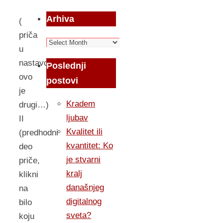
Arhiva
(
priča
Arhiva
u
nastavcima,
Poslednji
ovo
postovi
je
Kradem
drugi…)
ljubav
II
Kvalitet ili
(predhodni
kvantitet: Ko
deo
je stvarni
priče,
kralj
klikni
današnjeg
na
digitalnog
bilo
sveta?
koju