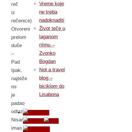
Vreme koje
reč
ne treba
iz
nadoknaditi
rečenice)
Život teče u
Otvoreni
laganom
prelom
ritmu –
duše
Zvonko
–
Bogdan
Pad
Not a travel
Ipak,
blog –
najteže
biciklom do
mi
Lisabona
je
padao
odlazak.
Nisam
imao