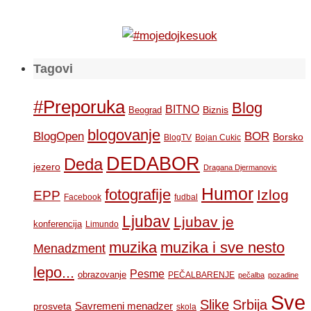
Tagovi
#Preporuka
Blog
BITNO
Biznis
Beograd
blogovanje
BOR
BlogOpen
Borsko
BlogTV
Bojan Cukic
DEDABOR
Deda
jezero
Dragana Djermanovic
Humor
fotografije
Izlog
EPP
Facebook
fudbal
Ljubav
Ljubav je
konferencija
Limundo
muzika
muzika i sve nesto
Menadzment
lepo...
Pesme
obrazovanje
PEČALBARENJE
pečalba
pozadine
Sve
Slike
Srbija
Savremeni menadzer
prosveta
skola