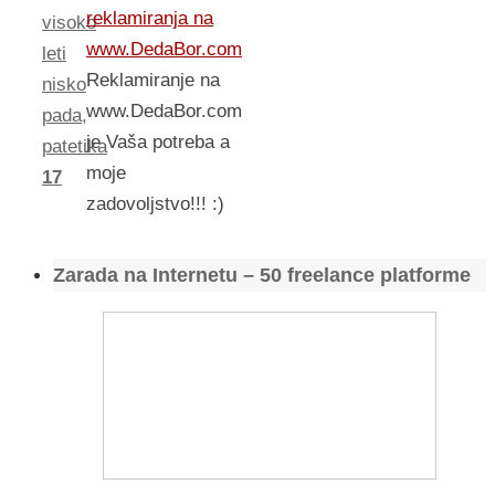
reklamiranja na
visoko
www.DedaBor.com
leti
Reklamiranje na
nisko
www.DedaBor.com
pada
,
je Vaša potreba a
patetika
moje
17
zadovoljstvo!!! :)
Zarada na Internetu – 50 freelance platforme