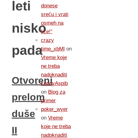
leti
donese
sreću i vrati
osmeh na
nisko
lice!”
crazy
pada
time_xbMl
on
Vreme koje
ne treba
nadoknaditi
Otvoreni
LennyAspib
on
Blog za
prelom
primer
poker_wyer
duše
on
Vreme
koje ne treba
II
nadoknaditi