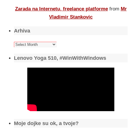
Zarada na Internetu, freelance platforme
from
Mr
Vladimir Stankovic
Arhiva
Arhiva
Lenovo Yoga 510, #WinWithWindows
Moje dojke su ok, a tvoje?