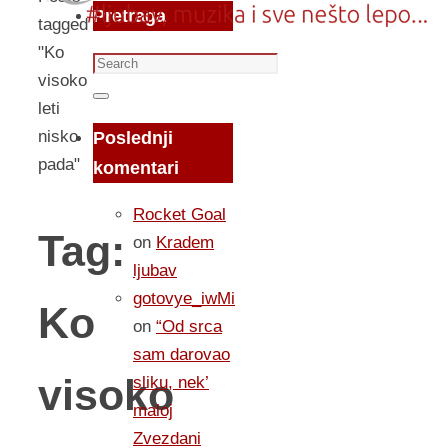
Pretraga
tagged
"Ko
Search
visoko
for:
Search
leti
nisko
Poslednji
pada"
komentari
Rocket Goal
Tag:
on
Kradem
ljubav
gotovye_iwMi
Ko
on
“Od srca
sam darovao
visoko
sliku, nek’
maloj
Zvezdani