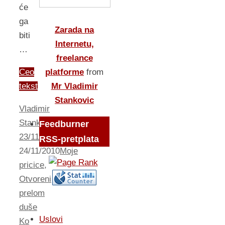
će
ga
Zarada na
biti
Internetu,
…
freelance
Ceo
platforme
from
tekst
Mr Vladimir
Stankovic
Vladimir
Stankovic
Feedburner
23/11/2010
RSS-pretplata
24/11/2010
Moje
pricice
,
Otvoreni
prelom
duše
Uslovi
Ko