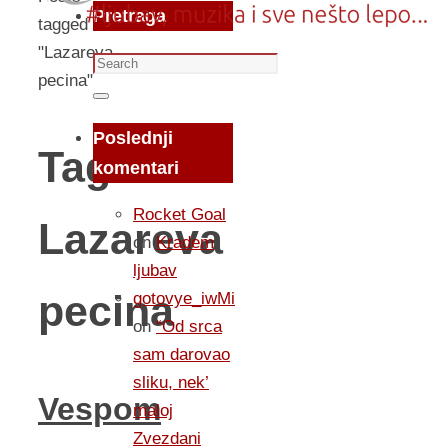
Pretraga
tagged
"Lazareva
Search
pecina"
for:
Search
Poslednji
Tag:
komentari
Rocket Goal
Lazareva
on
Kradem
ljubav
pecina
gotovye_iwMi
on
“Od srca
sam darovao
sliku, nek’
Vespom
maloj
Zvezdani