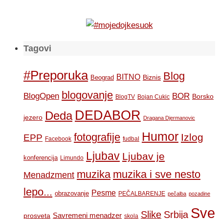
Tagovi
#Preporuka
Blog
BITNO
Biznis
Beograd
blogovanje
BOR
BlogOpen
Borsko
BlogTV
Bojan Cukic
DEDABOR
Deda
jezero
Dragana Djermanovic
Humor
fotografije
Izlog
EPP
Facebook
fudbal
Ljubav
Ljubav je
konferencija
Limundo
muzika
muzika i sve nesto
Menadzment
lepo...
Pesme
obrazovanje
PEČALBARENJE
pečalba
pozadine
Sve
Slike
Srbija
Savremeni menadzer
prosveta
skola