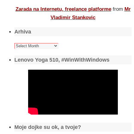
Zarada na Internetu, freelance platforme
from
Mr
Vladimir Stankovic
Arhiva
Arhiva
Lenovo Yoga 510, #WinWithWindows
Moje dojke su ok, a tvoje?