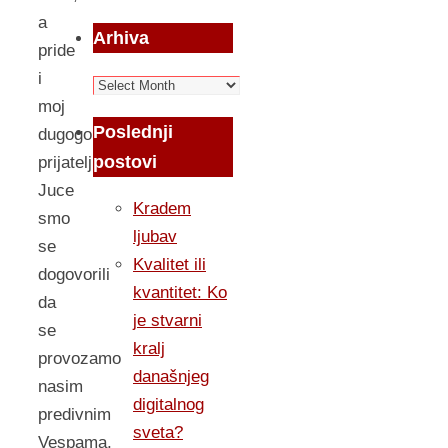
a
Arhiva
pride
i
Arhiva
moj
Poslednji
dugogoisnji
postovi
prijatelj.
Juce
Kradem
smo
ljubav
se
Kvalitet ili
dogovorili
kvantitet: Ko
da
je stvarni
se
kralj
provozamo
današnjeg
nasim
digitalnog
predivnim
sveta?
Vespama,