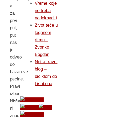
Vreme koje
a
ne treba
za
nadoknaditi
prvi
Život teče u
put,
laganom
put
ritmu –
nas
Zvonko
je
Bogdan
odveo
Not a travel
do
blog –
Lazareve
biciklom do
pecine.
Lisabona
Pravi
izbor.
Nisam
ni
znao