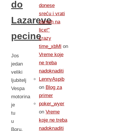
do
donese
sreću i vrati
Lazareve
osmeh na
lice!”
pecine
crazy
time_xbMl
on
Vreme koje
Jos
ne treba
jedan
nadoknaditi
veliki
LennyAspib
ljubitelj
on
Blog za
Vespa
primer
motorina
poker_wyer
je
on
Vreme
tu
koje ne treba
u
nadoknaditi
Boru,