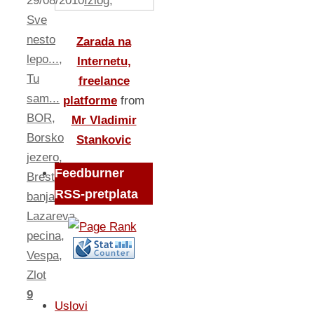
29/08/2010
Izlog
,
Sve
nesto
Zarada na
lepo...
,
Internetu,
Tu
freelance
sam...
platforme
from
BOR
,
Mr Vladimir
Borsko
Stankovic
jezero
,
Feedburner
Brestovacka
RSS-pretplata
banja
,
Lazareva
pecina
,
Vespa
,
Zlot
9
Uslovi