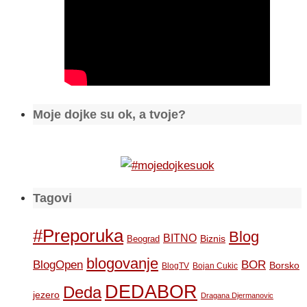
Moje dojke su ok, a tvoje?
Tagovi
#Preporuka
Blog
BITNO
Biznis
Beograd
blogovanje
BOR
BlogOpen
Borsko
BlogTV
Bojan Cukic
DEDABOR
Deda
jezero
Dragana Djermanovic