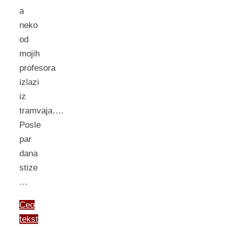
a
neko
od
mojih
profesora
izlazi
iz
tramvaja….
Posle
par
dana
stize
…
Ceo
tekst