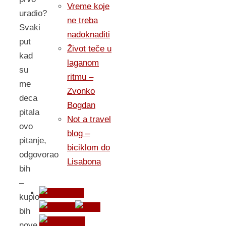
Vreme koje
uradio?
ne treba
Svaki
nadoknaditi
put
Život teče u
kad
laganom
su
ritmu –
me
Zvonko
deca
Bogdan
pitala
Not a travel
ovo
blog –
pitanje,
biciklom do
odgovorao
Lisabona
bih
–
kupio
bih
nove