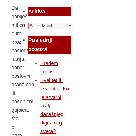
Da
Arhiva
dobiješ
milion
Arhiva
eura,
Poslednji
kroz
postovi
nasledstvo,
lutriju,
Kradem
dobar
ljubav
poslovni
Kvalitet ili
aranžman
kvantitet: Ko
ili
je stvarni
nošenjem
kralj
gajbica,
današnjeg
šta
digitalnog
bi
sveta?
prvo