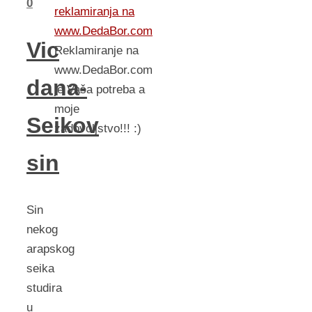
0
reklamiranja na
www.DedaBor.com
Vic
Reklamiranje na
www.DedaBor.com
dana-
je Vaša potreba a
moje
Seikov
zadovoljstvo!!! :)
sin
Sin
nekog
arapskog
seika
studira
u