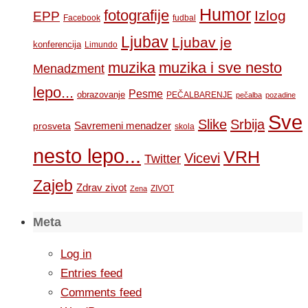
Humor
fotografije
Izlog
EPP
Facebook
fudbal
Ljubav
Ljubav je
konferencija
Limundo
muzika
muzika i sve nesto
Menadzment
lepo...
Pesme
obrazovanje
PEČALBARENJE
pečalba
pozadine
Sve
Slike
Srbija
Savremeni menadzer
prosveta
skola
nesto lepo...
VRH
Vicevi
Twitter
Zajeb
Zdrav zivot
ZIVOT
Zena
Meta
Log in
Entries feed
Comments feed