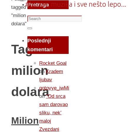
Pretraga
tagged
"milion
Search
dolara"
for:
Search
Poslednji
Tag:
komentari
Rocket Goal
milion
on
Kradem
ljubav
dolara
gotovye_iwMi
on
“Od srca
sam darovao
sliku, nek’
Milion
maloj
Zvezdani