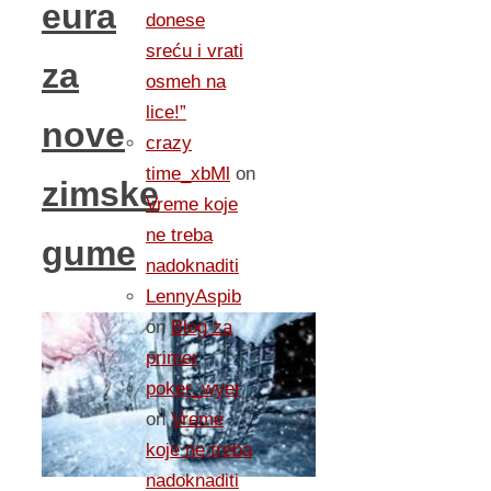
eura
donese
sreću i vrati
za
osmeh na
lice!”
nove
crazy
time_xbMl
on
zimske
Vreme koje
ne treba
gume
nadoknaditi
LennyAspib
on
Blog za
primer
poker_wyer
on
Vreme
koje ne treba
nadoknaditi