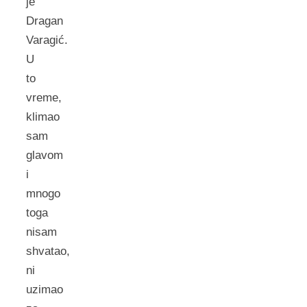
je
Dragan
Varagić.
U
to
vreme,
klimao
sam
glavom
i
mnogo
toga
nisam
shvatao,
ni
uzimao