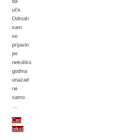
da
uče.
Odmah
sam
se
prijavio
jer
nekoliko
godina
unazad
ne
samo
…
Ceo
tekst