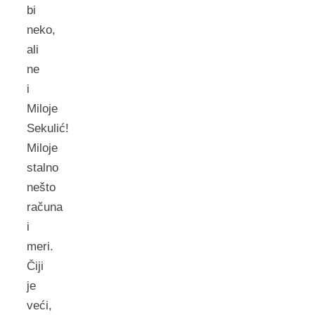
bi
neko,
ali
ne
i
Miloje
Sekulić!
Miloje
stalno
nešto
računa
i
meri.
Čiji
je
veći,