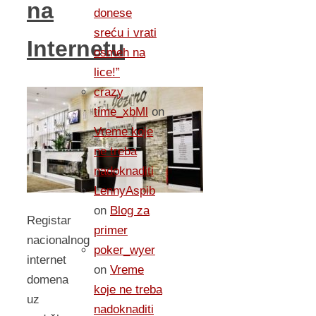
na
donese
sreću i vrati
Internetu
osmeh na
lice!”
crazy
time_xbMl
on
Vreme koje
ne treba
nadoknaditi
LennyAspib
on
Blog za
Registar
primer
nacionalnog
poker_wyer
internet
on
Vreme
domena
koje ne treba
uz
nadoknaditi