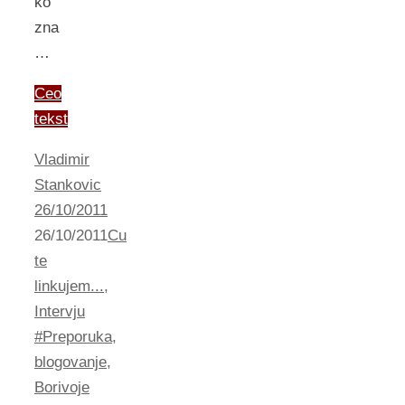
ko
zna
…
Ceo
tekst
Vladimir
Stankovic
26/10/2011
26/10/2011
Cu
te
linkujem...
,
Intervju
#Preporuka
,
blogovanje
,
Borivoje