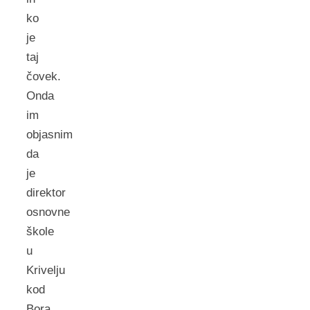
ko
je
taj
čovek.
Onda
im
objasnim
da
je
direktor
osnovne
škole
u
Krivelju
kod
Bora