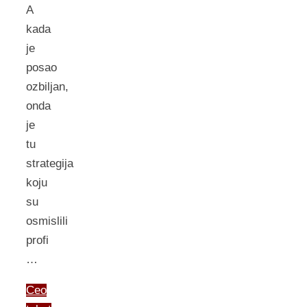
A
kada
je
posao
ozbiljan,
onda
je
tu
strategija
koju
su
osmislili
profi
…
Ceo