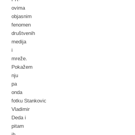
ovima
objasnim
fenomen
društvenih
medija
i
mreže.
Pokažem
nju
pa
onda
fotku Stankovic
Vladimir
Deda i
pitam
ih