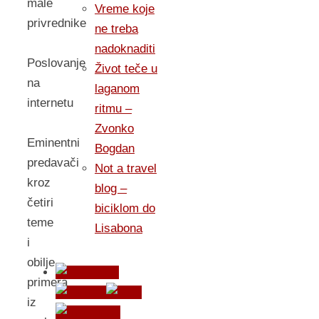
male
Vreme koje
privrednike
ne treba
nadoknaditi
Poslovanje
Život teče u
na
laganom
internetu
ritmu –
Zvonko
Eminentni
Bogdan
predavači
Not a travel
kroz
blog –
četiri
biciklom do
teme
Lisabona
i
obilje
primera
iz