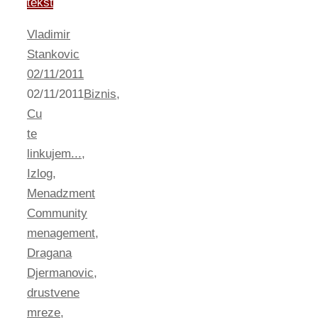
tekst
Vladimir
Stankovic
02/11/2011
02/11/2011
Biznis
,
Cu
te
linkujem...
,
Izlog
,
Menadzment
Community
menagement
,
Dragana
Djermanovic
,
drustvene
mreze
,