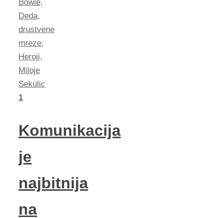
Bowie
,
Deda
,
drustvene
mreze
,
Heroji
,
Miloje
Sekulic
1
Komunikacija
je
najbitnija
na