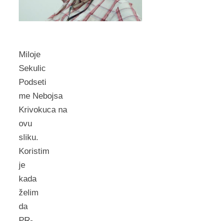
Miloje
Sekulic
Podseti
me Nebojsa
Krivokuca na
ovu
sliku.
Koristim
je
kada
želim
da
PR-