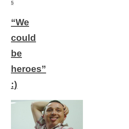
5
“We
could
be
heroes”
:)