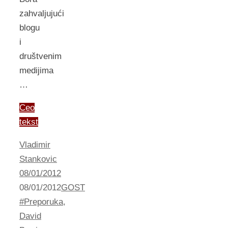
zahvaljujući
blogu
i
društvenim
medijima
…
Ceo
tekst
Vladimir
Stankovic
08/01/2012
08/01/2012
GOST
#Preporuka
,
David