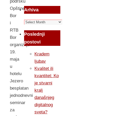
podršku
Opštine
Arhiva
Bor
Arhiva
i
RTB
Poslednji
Bor
postovi
organizuje
19.
Kradem
maja
ljubav
u
Kvalitet ili
hotelu
kvantitet: Ko
Jezero
je stvarni
besplatan
kralj
jednodnevni
današnjeg
seminar
digitalnog
za
sveta?