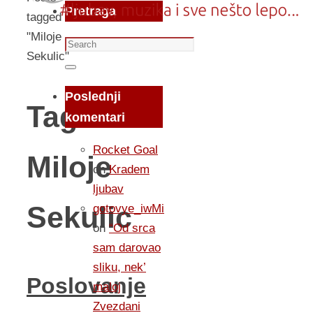
Pretraga
tagged
"Miloje
Search
Sekulic"
for:
Search
Poslednji
Tag:
komentari
Rocket Goal
Miloje
on
Kradem
ljubav
Sekulic
gotovye_iwMi
on
“Od srca
sam darovao
sliku, nek’
Poslovanje
maloj
Zvezdani