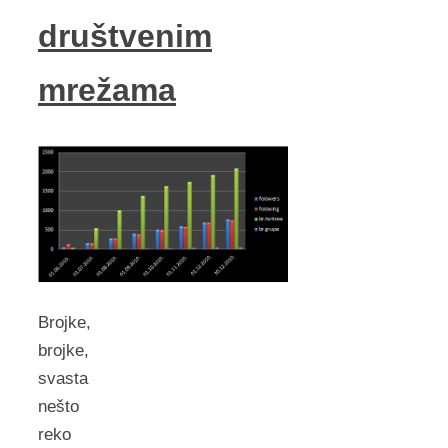
društvenim
mrežama
Brojke,
brojke,
svasta
nešto
reko