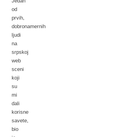
Jedan
od
prvih,
dobronamernih
ljudi
na
srpskoj
web
sceni
koji
su
mi
dali
korisne
savete,
bio