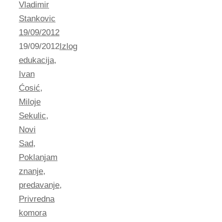
Vladimir
Stankovic
19/09/2012
19/09/2012
Izlog
edukacija
,
Ivan
Ćosić
,
Miloje
Sekulic
,
Novi
Sad
,
Poklanjam
znanje
,
predavanje
,
Privredna
komora