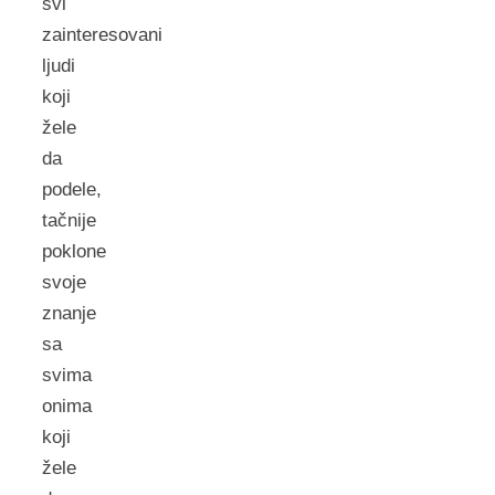
svi
zainteresovani
ljudi
koji
žele
da
podele,
tačnije
poklone
svoje
znanje
sa
svima
onima
koji
žele