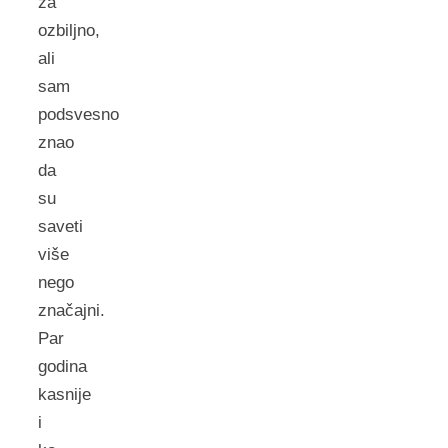
za
ozbiljno,
ali
sam
podsvesno
znao
da
su
saveti
više
nego
značajni.
Par
godina
kasnije
i