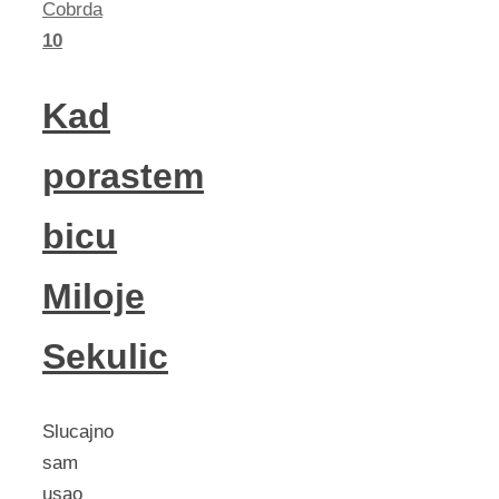
Cobrda
10
Kad
porastem
bicu
Miloje
Sekulic
Slucajno
sam
usao