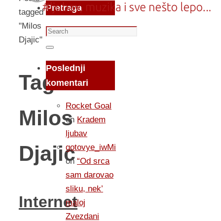
Pretraga
tagged
"Milos
Search
Djajic"
for:
Search
Poslednji
Tag:
komentari
Rocket Goal
Milos
on
Kradem
ljubav
Djajic
gotovye_iwMi
on
“Od srca
sam darovao
sliku, nek’
Internet
maloj
Zvezdani