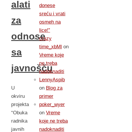
alati
donese
sreću i vrati
za
osmeh na
lice!”
odnose
crazy
time_xbMl
on
sa
Vreme koje
ne treba
javnošču
nadoknaditi
LennyAspib
U
on
Blog za
okviru
primer
projekta
poker_wyer
“Obuka
on
Vreme
radnika
koje ne treba
javnih
nadoknaditi