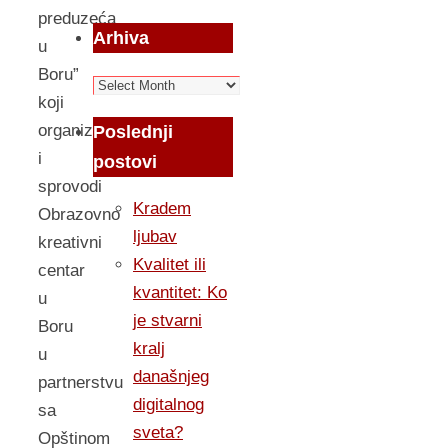
preduzeća
Arhiva
u
Boru”
Arhiva
koji
organizuje
Poslednji
i
postovi
sprovodi
Kradem
Obrazovno
ljubav
kreativni
Kvalitet ili
centar
kvantitet: Ko
u
je stvarni
Boru
kralj
u
današnjeg
partnerstvu
digitalnog
sa
sveta?
Opštinom