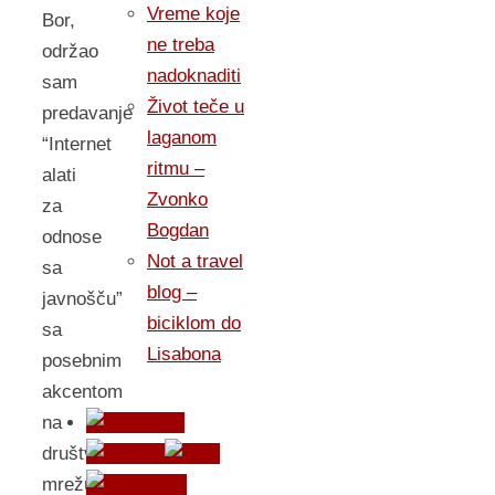
Vreme koje
Bor,
ne treba
održao
nadoknaditi
sam
Život teče u
predavanje
laganom
“Internet
ritmu –
alati
Zvonko
za
Bogdan
odnose
Not a travel
sa
blog –
javnošču”
biciklom do
sa
Lisabona
posebnim
akcentom
na
društvenu
mrežu