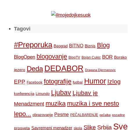
Tagovi
#Preporuka
Blog
BITNO
Biznis
Beograd
blogovanje
BOR
BlogOpen
Borsko
BlogTV
Bojan Cukic
DEDABOR
Deda
jezero
Dragana Djermanovic
Humor
fotografije
Izlog
EPP
Facebook
fudbal
Ljubav
Ljubav je
konferencija
Limundo
muzika
muzika i sve nesto
Menadzment
lepo...
Pesme
obrazovanje
PEČALBARENJE
pečalba
pozadine
Sve
Slike
Srbija
Savremeni menadzer
prosveta
skola