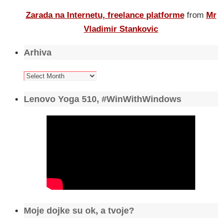
Zarada na Internetu, freelance platforme
from
Mr
Vladimir Stankovic
Arhiva
Arhiva
Lenovo Yoga 510, #WinWithWindows
Moje dojke su ok, a tvoje?