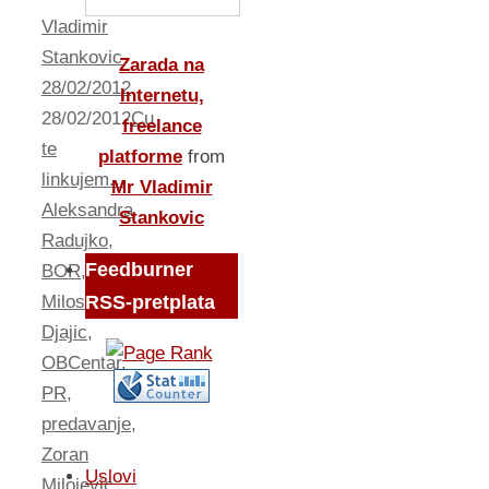
Vladimir
Stankovic
Zarada na
28/02/2012
Internetu,
28/02/2012
Cu
freelance
te
platforme
from
linkujem...
Mr Vladimir
Aleksandra
Stankovic
Radujko
,
Feedburner
BOR
,
Milos
RSS-pretplata
Djajic
,
OBCentar
,
PR
,
predavanje
,
Zoran
Uslovi
Milojevic