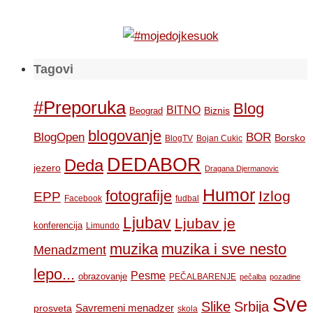
Tagovi
#Preporuka
Blog
BITNO
Biznis
Beograd
blogovanje
BOR
BlogOpen
Borsko
BlogTV
Bojan Cukic
DEDABOR
Deda
jezero
Dragana Djermanovic
Humor
fotografije
Izlog
EPP
Facebook
fudbal
Ljubav
Ljubav je
konferencija
Limundo
muzika
muzika i sve nesto
Menadzment
lepo...
Pesme
obrazovanje
PEČALBARENJE
pečalba
pozadine
Sve
Slike
Srbija
Savremeni menadzer
prosveta
skola