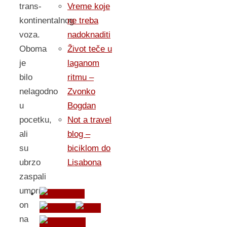
trans-
Vreme koje
kontinentalnog
ne treba
voza.
nadoknaditi
Oboma
Život teče u
je
laganom
bilo
ritmu –
nelagodno
Zvonko
u
Bogdan
pocetku,
Not a travel
ali
blog –
su
biciklom do
ubrzo
Lisabona
zaspali
umorni,
on
na