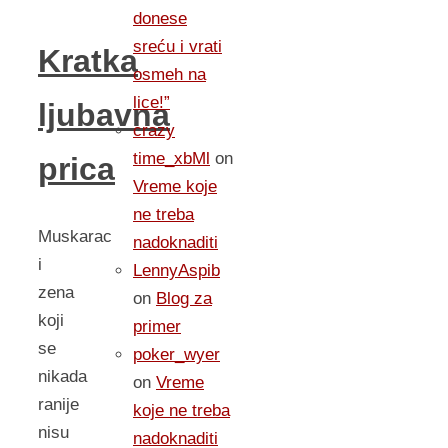
donese
sreću i vrati
Kratka
osmeh na
lice!”
ljubavna
crazy
time_xbMl
on
prica
Vreme koje
ne treba
Muskarac
nadoknaditi
i
LennyAspib
zena
on
Blog za
koji
primer
se
poker_wyer
nikada
on
Vreme
ranije
koje ne treba
nisu
nadoknaditi