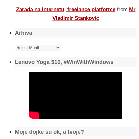
Zarada na Internetu, freelance platforme
from
Mr
Vladimir Stankovic
Arhiva
Arhiva
Lenovo Yoga 510, #WinWithWindows
Moje dojke su ok, a tvoje?