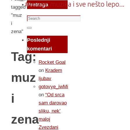
Pretraga
tagged
"muz
Search
i
for:
Search
zena"
Poslednji
komentari
Tag:
Rocket Goal
on
Kradem
muz
ljubav
gotovye_iwMi
i
on
“Od srca
sam darovao
sliku, nek’
zena
maloj
Zvezdani