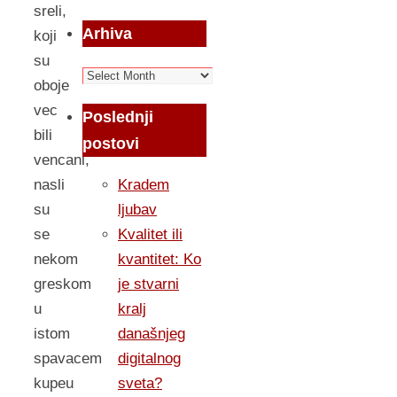
sreli,
Arhiva
koji
su
Arhiva
oboje
vec
Poslednji
bili
postovi
vencani,
nasli
Kradem
su
ljubav
se
Kvalitet ili
nekom
kvantitet: Ko
greskom
je stvarni
u
kralj
istom
današnjeg
spavacem
digitalnog
kupeu
sveta?