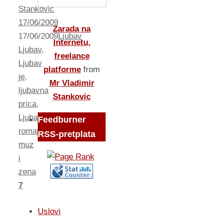
Stankovic
17/06/2009
Zarada na
17/06/2009
Ljubav
Internetu,
Ljubav
,
freelance
Ljubav
platforme
from
je
,
Mr Vladimir
ljubavna
Stankovic
prica
,
Ljubavni
Feedburner
roman
,
RSS-pretplata
muz
i
zena
7
Uslovi