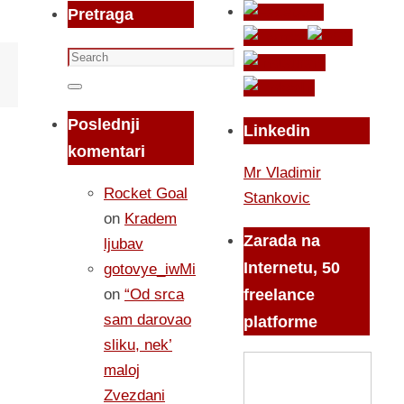
Pretraga
Search
for:
Search
Poslednji
Linkedin
komentari
Mr Vladimir
Rocket Goal
Stankovic
on
Kradem
Zarada na
ljubav
Internetu, 50
gotovye_iwMi
on
“Od srca
freelance
sam darovao
platforme
sliku, nek’
maloj
Zvezdani