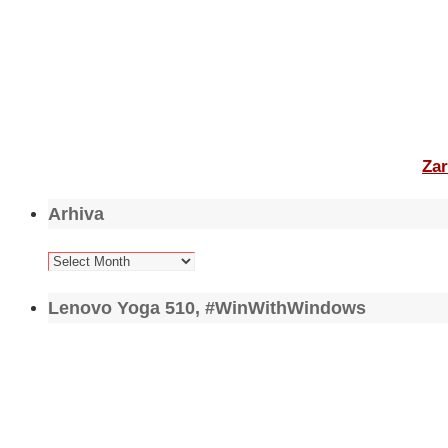
Zar
Arhiva
Arhiva
Lenovo Yoga 510, #WinWithWindows