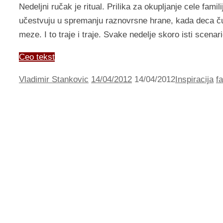
Nedeljni ručak je ritual. Prilika za okupljanje cele fami
učestvuju u spremanju raznovrsne hrane, kada deca čuva
meze. I to traje i traje. Svake nedelje skoro isti scenar
Ceo tekst
Vladimir Stankovic
14/04/2012
14/04/2012
Inspiracija
fa