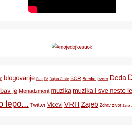
Deda
blogovanje
BOR
n
Borsko jezero
BlogTV
Bojan Cukic
ubav je
muzika
muzika i sve nesto le
Menadzment
 lepo...
VRH
Zajeb
Vicevi
Twitter
Zdrav zivot
Zena