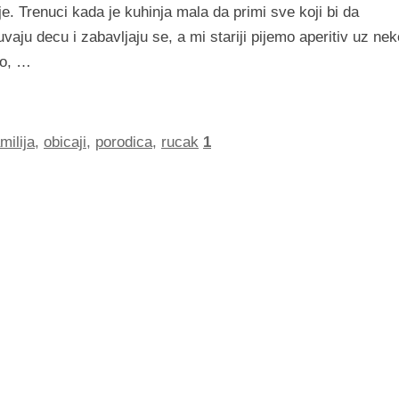
lije. Trenuci kada je kuhinja mala da primi sve koji bi da
ju decu i zabavljaju se, a mi stariji pijemo aperitiv uz nek
io, …
milija
,
obicaji
,
porodica
,
rucak
1