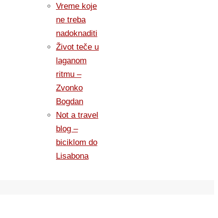
Vreme koje
ne treba
nadoknaditi
Život teče u
laganom
ritmu –
Zvonko
Bogdan
Not a travel
blog –
biciklom do
Lisabona