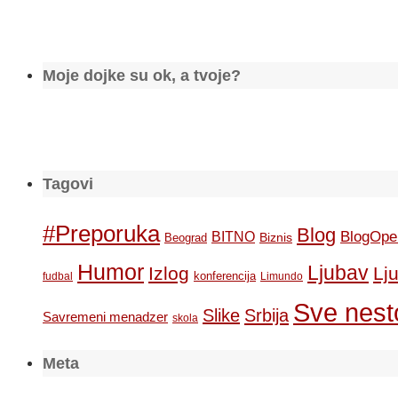
Moje dojke su ok, a tvoje?
Tagovi
#Preporuka
Blog
BlogOpe
BITNO
Biznis
Beograd
Humor
Ljubav
Izlog
Lj
konferencija
fudbal
Limundo
Sve nesto
Slike
Srbija
Savremeni menadzer
skola
Meta