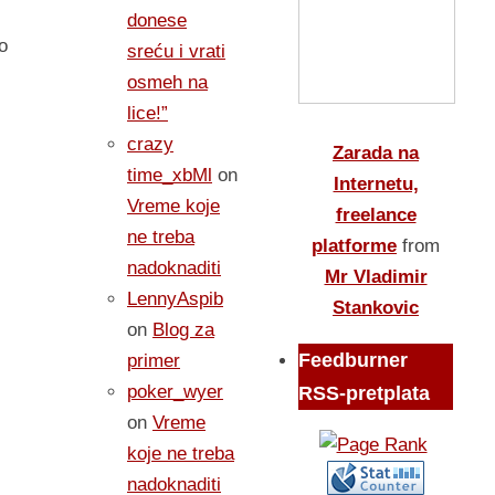
donese
o
sreću i vrati
osmeh na
lice!”
crazy
Zarada na
time_xbMl
on
Internetu,
Vreme koje
freelance
ne treba
platforme
from
nadoknaditi
Mr Vladimir
LennyAspib
Stankovic
on
Blog za
Feedburner
primer
poker_wyer
RSS-pretplata
on
Vreme
koje ne treba
nadoknaditi