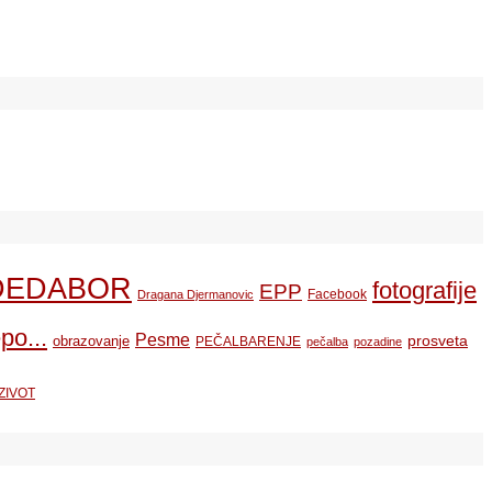
DEDABOR
fotografije
EPP
Facebook
Dragana Djermanovic
po...
Pesme
prosveta
obrazovanje
PEČALBARENJE
pečalba
pozadine
ZIVOT