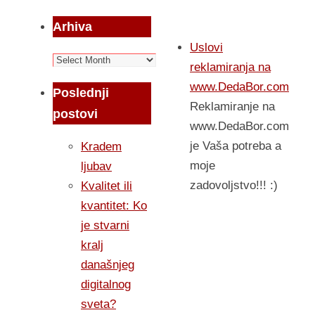
Arhiva
Uslovi
Arhiva
reklamiranja na
www.DedaBor.com
Poslednji
Reklamiranje na
postovi
www.DedaBor.com
je Vaša potreba a
Kradem
moje
ljubav
zadovoljstvo!!! :)
Kvalitet ili
kvantitet: Ko
je stvarni
kralj
današnjeg
digitalnog
sveta?