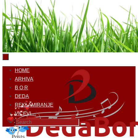
Skip
HOME
to
ARHIVA
content
B O R
DEDA
REKLAMIRANJE
VICEVI…
Search
Search
for:
Home
Posts