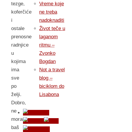
tezge,
Vreme koje
koferčiće
ne treba
i
nadoknaditi
ostale
Život teče u
prenosne
laganom
radnjice
ritmu –
u
Zvonko
kojima
Bogdan
ima
Not a travel
sve
blog –
po
biciklom do
želji.
Lisabona
Dobro,
ne
moramo
baš