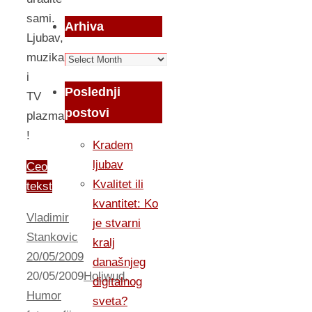
sami.
Arhiva
Ljubav,
muzika
Arhiva
i
Poslednji
TV
postovi
plazma
!
Kradem
ljubav
Ceo
Kvalitet ili
tekst
kvantitet: Ko
Vladimir
je stvarni
Stankovic
kralj
20/05/2009
današnjeg
20/05/2009
Holiwud
,
digitalnog
Humor
sveta?