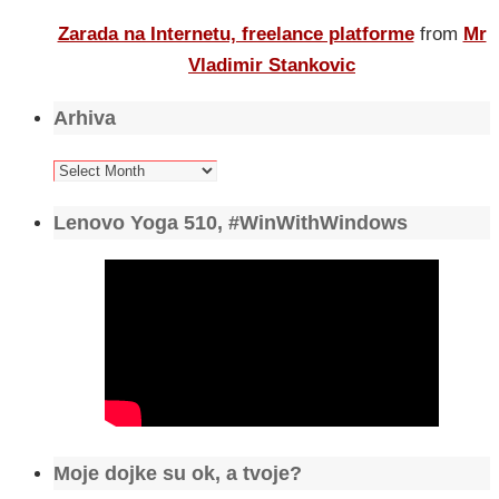
Zarada na Internetu, freelance platforme
from
Mr
Vladimir Stankovic
Arhiva
Arhiva
Lenovo Yoga 510, #WinWithWindows
Moje dojke su ok, a tvoje?