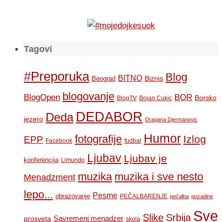
Tagovi
#Preporuka
Blog
BITNO
Biznis
Beograd
blogovanje
BOR
BlogOpen
Borsko
BlogTV
Bojan Cukic
DEDABOR
Deda
jezero
Dragana Djermanovic
Humor
fotografije
Izlog
EPP
Facebook
fudbal
Ljubav
Ljubav je
konferencija
Limundo
muzika
muzika i sve nesto
Menadzment
lepo...
Pesme
obrazovanje
PEČALBARENJE
pečalba
pozadine
Sve
Slike
Srbija
Savremeni menadzer
prosveta
skola