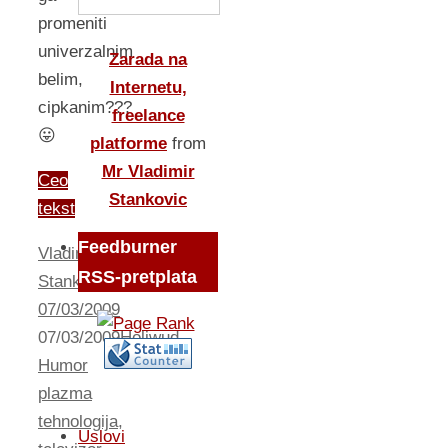
promeniti
univerzalnim
Zarada na
belim,
Internetu,
cipkanim???
freelance
😛
platforme
from
Mr Vladimir
Ceo
Stankovic
tekst
Feedburner
Vladimir
RSS-pretplata
Stankovic
07/03/2009
07/03/2009
Holiwud
,
Humor
plazma
tehnologija
,
Uslovi