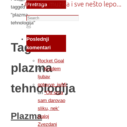
Pretraga
tagged
"plazma
Search
tehnologija"
for:
Search
Poslednji
Tag:
komentari
Rocket Goal
plazma
on
Kradem
ljubav
tehnologija
gotovye_iwMi
on
“Od srca
sam darovao
sliku, nek’
Plazma
maloj
Zvezdani