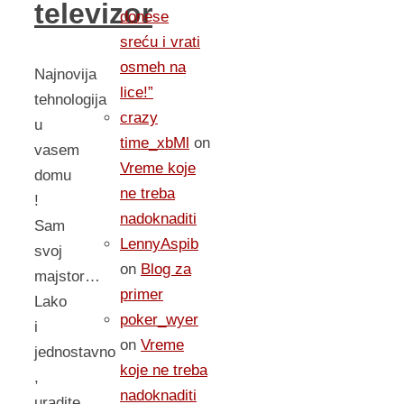
televizor
donese
sreću i vrati
osmeh na
Najnovija
lice!”
tehnologija
crazy
u
time_xbMl
on
vasem
Vreme koje
domu
ne treba
!
nadoknaditi
Sam
LennyAspib
svoj
on
Blog za
majstor…
primer
Lako
poker_wyer
i
on
Vreme
jednostavno
koje ne treba
,
nadoknaditi
uradite