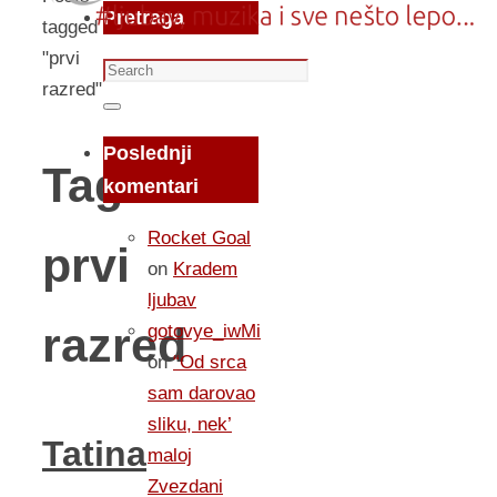
Pretraga
tagged
"prvi
Search
razred"
for:
Search
Poslednji
Tag:
komentari
Rocket Goal
prvi
on
Kradem
ljubav
razred
gotovye_iwMi
on
“Od srca
sam darovao
sliku, nek’
Tatina
maloj
Zvezdani