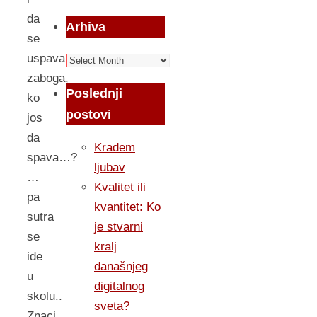
da
Arhiva
se
uspava,
Arhiva
zaboga,
Poslednji
ko
postovi
jos
da
Kradem
spava…?
ljubav
…
Kvalitet ili
pa
kvantitet: Ko
sutra
je stvarni
se
kralj
ide
današnjeg
u
digitalnog
skolu..
sveta?
Znaci,