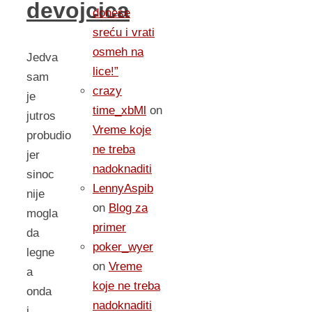
devojcica
donese
sreću i vrati
osmeh na
Jedva
lice!”
sam
crazy
je
time_xbMl
on
jutros
Vreme koje
probudio
ne treba
jer
nadoknaditi
sinoc
LennyAspib
nije
on
Blog za
mogla
primer
da
poker_wyer
legne
on
Vreme
a
koje ne treba
onda
nadoknaditi
i