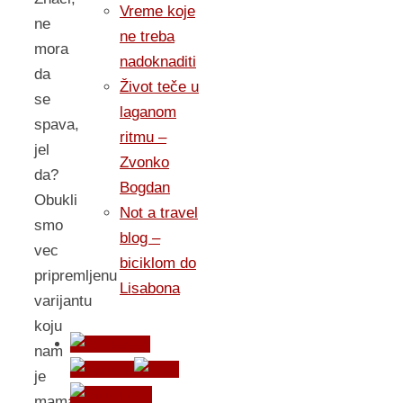
Vreme koje
ne
ne treba
mora
nadoknaditi
da
Život teče u
se
laganom
spava,
ritmu –
jel
Zvonko
da?
Bogdan
Obukli
Not a travel
smo
blog –
vec
biciklom do
pripremljenu
Lisabona
varijantu
koju
nam
je
mama