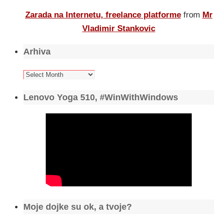
Zarada na Internetu, freelance platforme
from
Mr
Vladimir Stankovic
Arhiva
Arhiva
Lenovo Yoga 510, #WinWithWindows
Moje dojke su ok, a tvoje?