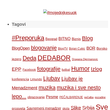
Tagovi
#Preporuka
Blog
BITNO
Biznis
Beograd
blogovanje
BOR
BlogOpen
Borsko
BlogTV
Bojan Cukic
DEDABOR
Deda
jezero
Dragana Djermanovic
Humor
fotografije
Izlog
EPP
Facebook
fudbal
Ljubav
Ljubav je
konferencija
Limundo
muzika
muzika i sve nesto
Menadzment
lepo...
Pesme
obrazovanje
PEČALBARENJE
pečalba
pozadine
Sve
Slike
Srbija
Savremeni menadzer
prosveta
skola