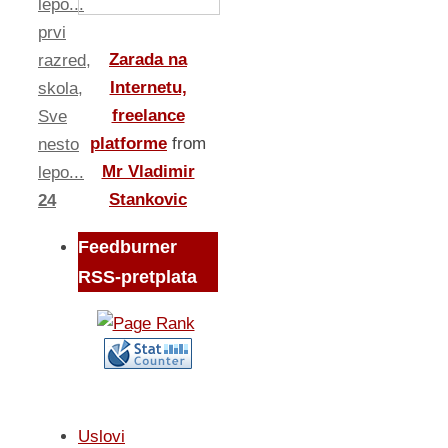
lepo...
prvi
Zarada na
razred
,
Internetu,
skola
,
freelance
Sve
platforme
from
nesto
Mr Vladimir
lepo...
Stankovic
24
Feedburner
RSS-pretplata
Uslovi