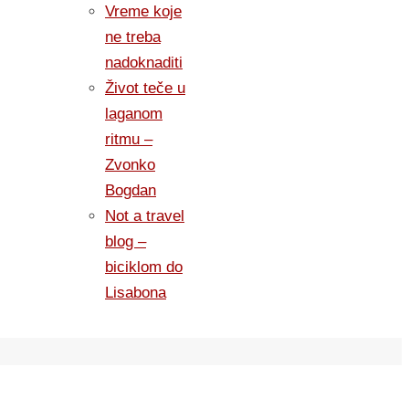
Vreme koje
ne treba
nadoknaditi
Život teče u
laganom
ritmu –
Zvonko
Bogdan
Not a travel
blog –
biciklom do
Lisabona