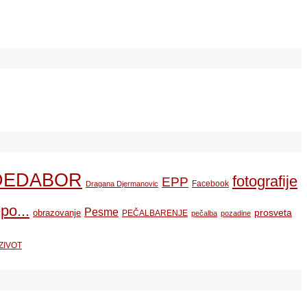
DEDABOR
fotografije
EPP
Facebook
Dragana Djermanovic
po...
Pesme
prosveta
obrazovanje
PEČALBARENJE
pečalba
pozadine
ZIVOT