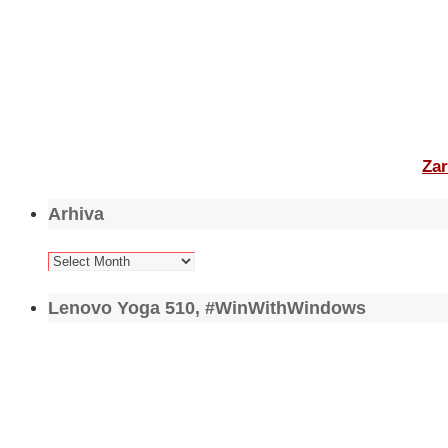
Zar
Arhiva
Arhiva
Lenovo Yoga 510, #WinWithWindows