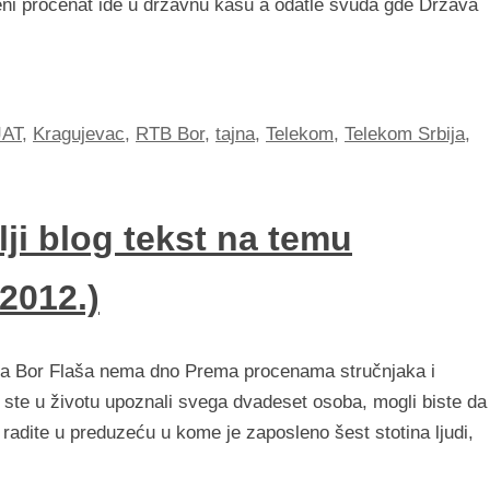
jeni procenat ide u državnu kasu a odatle svuda gde Država
JAT
,
Kragujevac
,
RTB Bor
,
tajna
,
Telekom
,
Telekom Srbija
,
ji blog tekst na temu
 2012.)
ena Bor Flaša nema dno Prema procenama stručnjaka i
a ste u životu upoznali svega dvadeset osoba, mogli biste da
 radite u preduzeću u kome je zaposleno šest stotina ljudi,