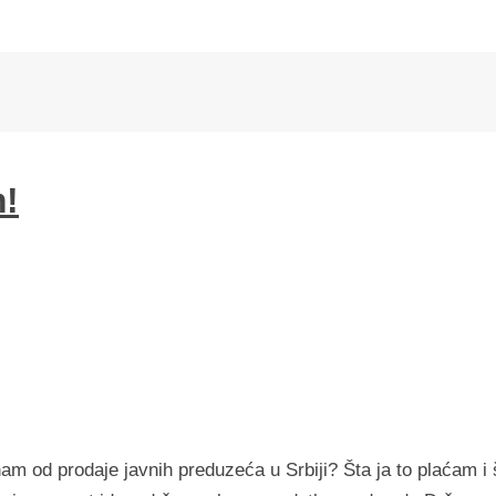
m!
am od prodaje javnih preduzeća u Srbiji? Šta ja to plaćam i 