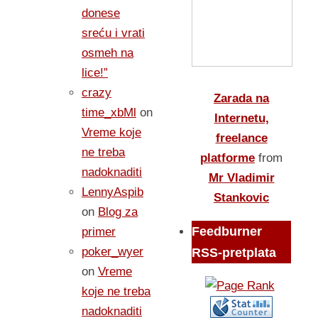
donese
sreću i vrati
osmeh na
lice!”
crazy
Zarada na
time_xbMl
on
Internetu,
Vreme koje
freelance
ne treba
platforme
from
nadoknaditi
Mr Vladimir
LennyAspib
Stankovic
on
Blog za
Feedburner
primer
poker_wyer
RSS-pretplata
on
Vreme
koje ne treba
nadoknaditi