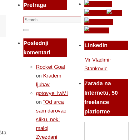
Pretraga
Search
for:
Search
Poslednji
Linkedin
komentari
Mr Vladimir
Rocket Goal
Stankovic
on
Kradem
Zarada na
ljubav
Internetu, 50
gotovye_iwMi
on
“Od srca
freelance
sam darovao
platforme
sliku, nek’
maloj
šta
Zvezdani