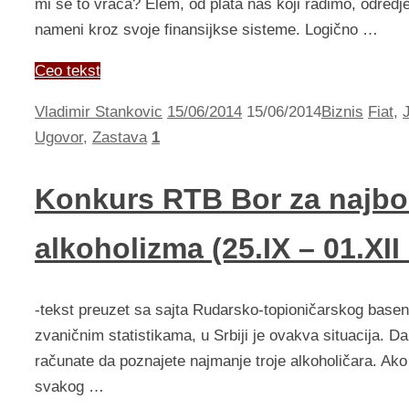
mi se to vraća? Elem, od plata nas koji radimo, odred
nameni kroz svoje finansijkse sisteme. Logično …
Ceo tekst
Vladimir Stankovic
15/06/2014
15/06/2014
Biznis
Fiat
,
Ugovor
,
Zastava
1
Konkurs RTB Bor za najbol
alkoholizma (25.IX – 01.XII
-tekst preuzet sa sajta Rudarsko-topioničarskog bas
zvaničnim statistikama, u Srbiji je ovakva situacija. D
računate da poznajete najmanje troje alkoholičara. Ako
svakog …