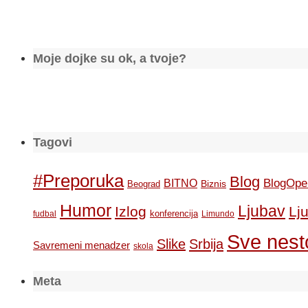
Moje dojke su ok, a tvoje?
Tagovi
#Preporuka
Blog
BlogOpe
BITNO
Biznis
Beograd
Humor
Ljubav
Izlog
Lj
konferencija
fudbal
Limundo
Sve nesto
Slike
Srbija
Savremeni menadzer
skola
Meta