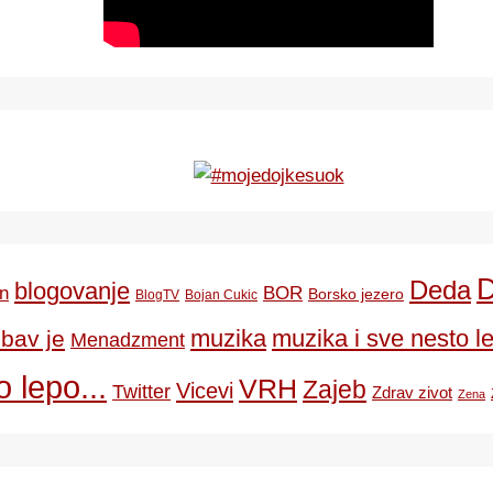
Deda
blogovanje
BOR
n
Borsko jezero
BlogTV
Bojan Cukic
ubav je
muzika
muzika i sve nesto le
Menadzment
 lepo...
VRH
Zajeb
Vicevi
Twitter
Zdrav zivot
Zena