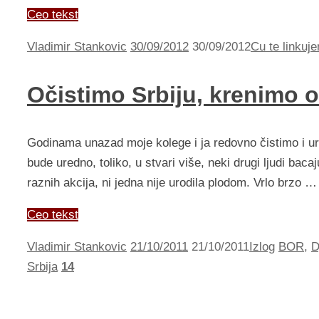
Ceo tekst
Vladimir Stankovic
30/09/2012
30/09/2012
Cu te linkuje
Očistimo Srbiju, krenimo 
Godinama unazad moje kolege i ja redovno čistimo i ur
bude uredno, toliko, u stvari više, neki drugi ljudi baca
raznih akcija, ni jedna nije urodila plodom. Vrlo brzo …
Ceo tekst
Vladimir Stankovic
21/10/2011
21/10/2011
Izlog
BOR
,
D
Srbija
14