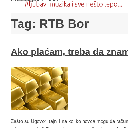
Tag:
RTB Bor
Ako plaćam, treba da zna
Zašto su Ugovori tajni i na koliko novca mogu da račun