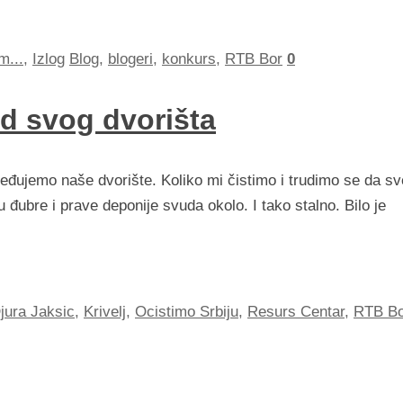
m...
,
Izlog
Blog
,
blogeri
,
konkurs
,
RTB Bor
0
od svog dvorišta
eđujemo naše dvorište. Koliko mi čistimo i trudimo se da sv
ju đubre i prave deponije svuda okolo. I tako stalno. Bilo je
jura Jaksic
,
Krivelj
,
Ocistimo Srbiju
,
Resurs Centar
,
RTB Bo