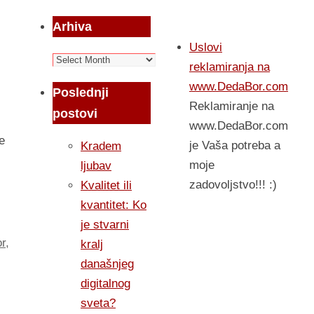
Arhiva
Uslovi
Arhiva
reklamiranja na
www.DedaBor.com
Poslednji
Reklamiranje na
postovi
www.DedaBor.com
e
je Vaša potreba a
Kradem
moje
ljubav
zadovoljstvo!!! :)
Kvalitet ili
kvantitet: Ko
je stvarni
r
,
kralj
današnjeg
digitalnog
sveta?