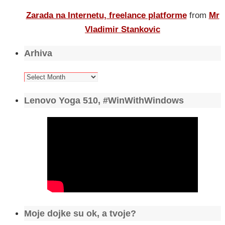
Zarada na Internetu, freelance platforme
from
Mr
Vladimir Stankovic
Arhiva
Arhiva
Lenovo Yoga 510, #WinWithWindows
Moje dojke su ok, a tvoje?