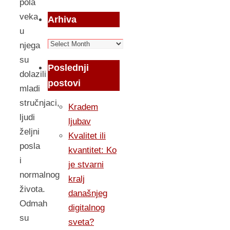
pola
veka
Arhiva
u
Arhiva
njega
su
Poslednji
dolazili
postovi
mladi
stručnjaci,
Kradem
ljudi
ljubav
željni
Kvalitet ili
posla
kvantitet: Ko
i
je stvarni
normalnog
kralj
života.
današnjeg
Odmah
digitalnog
su
sveta?