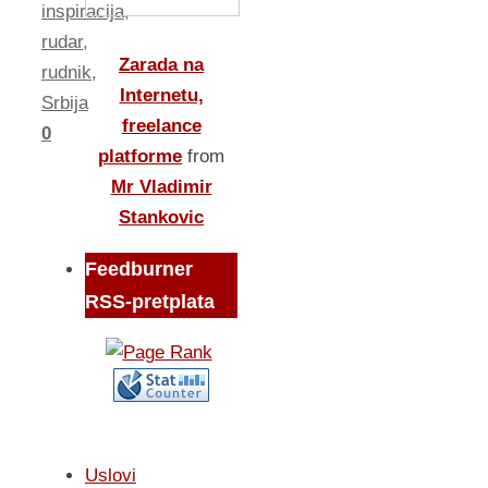
inspiracija
,
rudar
,
Zarada na
rudnik
,
Internetu,
Srbija
freelance
0
platforme
from
Mr Vladimir
Stankovic
Feedburner
RSS-pretplata
Uslovi