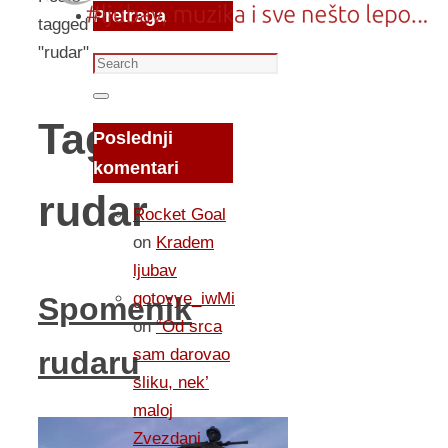
Pretraga
tagged
"rudar"
Search
for:
Search
Tag:
Poslednji
komentari
rudar
Rocket Goal
on
Kradem
ljubav
gotovye_iwMi
Spomenik
on
“Od srca
sam darovao
rudaru
sliku, nek’
maloj
Zvezdani