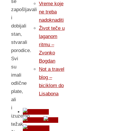
se
Vreme koje
zapošljavali
ne treba
i
nadoknaditi
dobijali
Život teče u
stan,
laganom
stvarali
ritmu –
porodice.
Zvonko
Svi
Bogdan
su
Not a travel
imali
blog –
odlične
biciklom do
plate,
Lisabona
ali
i
izuzetno
težak