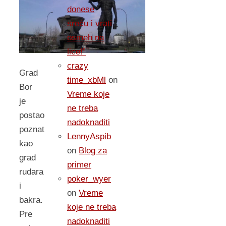
donese
sreću i vrati
osmeh na
lice!”
crazy
Grad
time_xbMl
on
Bor
Vreme koje
je
ne treba
postao
nadoknaditi
poznat
LennyAspib
kao
on
Blog za
grad
primer
rudara
poker_wyer
i
on
Vreme
bakra.
koje ne treba
Pre
nadoknaditi