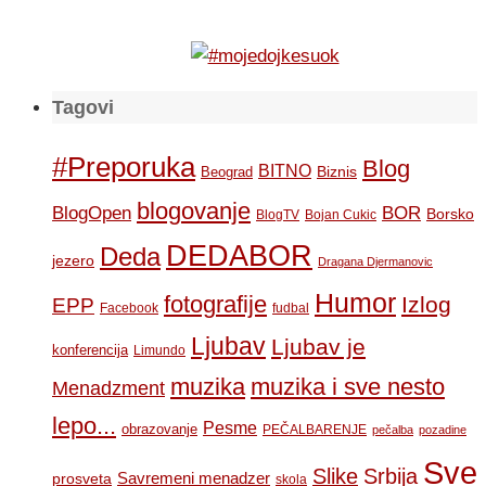
Tagovi
#Preporuka
Blog
BITNO
Biznis
Beograd
blogovanje
BOR
BlogOpen
Borsko
BlogTV
Bojan Cukic
DEDABOR
Deda
jezero
Dragana Djermanovic
Humor
fotografije
Izlog
EPP
Facebook
fudbal
Ljubav
Ljubav je
konferencija
Limundo
muzika
muzika i sve nesto
Menadzment
lepo...
Pesme
obrazovanje
PEČALBARENJE
pečalba
pozadine
Sve
Slike
Srbija
Savremeni menadzer
prosveta
skola