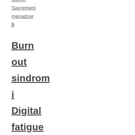
Savremeni
menadzer
5
Burn
out
sindrom
i
Digital
fatigue