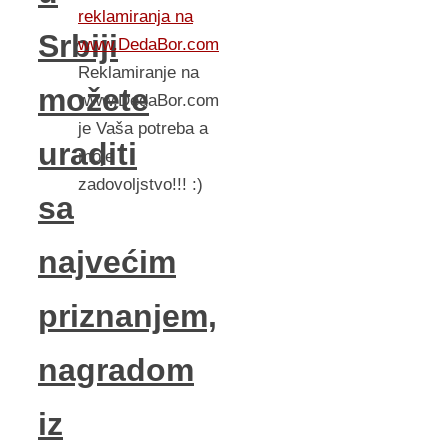
reklamiranja na
Srbiji
www.DedaBor.com
Reklamiranje na
možete
www.DedaBor.com
je Vaša potreba a
uraditi
moje
zadovoljstvo!!! :)
sa
najvećim
priznanjem,
nagradom
iz