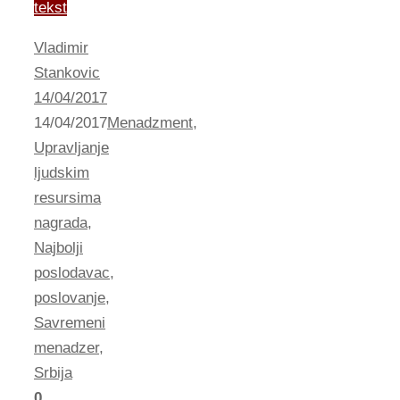
tekst
Vladimir
Stankovic
14/04/2017
14/04/2017
Menadzment
,
Upravljanje
ljudskim
resursima
nagrada
,
Najbolji
poslodavac
,
poslovanje
,
Savremeni
menadzer
,
Srbija
0