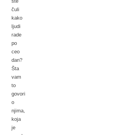
ste
čuli
kako
ljudi
rade
po
ceo
dan?
Šta
vam
to
govori
o
njima,
koja
je