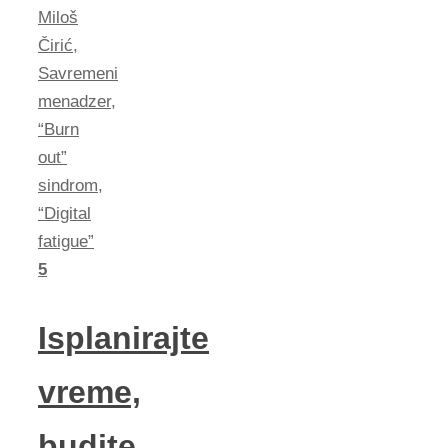
Miloš
Čirić
,
Savremeni
menadzer
,
“Burn
out”
sindrom
,
“Digital
fatigue”
5
Isplanirajte
vreme,
budite