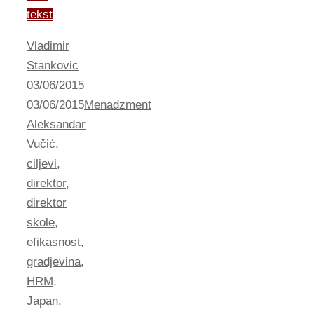
tekst
Vladimir
Stankovic
03/06/2015
03/06/2015
Menadzment
Aleksandar
Vučić
,
ciljevi
,
direktor
,
direktor
skole
,
efikasnost
,
gradjevina
,
HRM
,
Japan
,