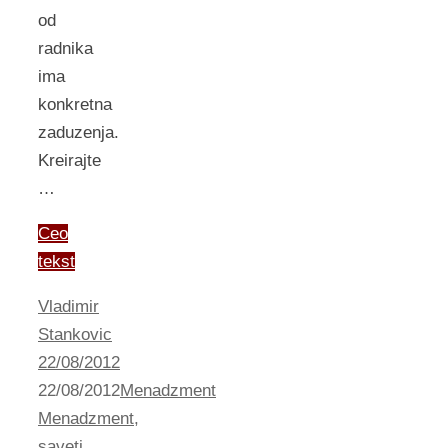
od
radnika
ima
konkretna
zaduzenja.
Kreirajte
…
Ceo
tekst
Vladimir
Stankovic
22/08/2012
22/08/2012
Menadzment
Menadzment
,
saveti
,