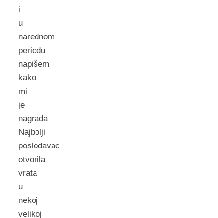
i
u
narednom
periodu
napišem
kako
mi
je
nagrada
Najbolji
poslodavac
otvorila
vrata
u
nekoj
velikoj