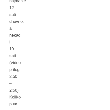
najmanje
12
sati
dnevno,
a
nekad
i
19
sati.
(video
prilog
2:50
–
2:58)
Koliko
puta