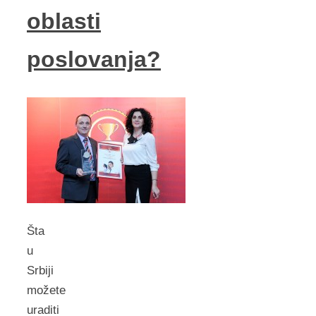
oblasti
poslovanja?
Šta
u
Srbiji
možete
uraditi