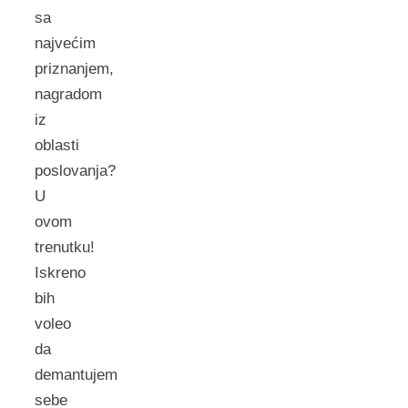
sa
najvećim
priznanjem,
nagradom
iz
oblasti
poslovanja?
U
ovom
trenutku!
Iskreno
bih
voleo
da
demantujem
sebe