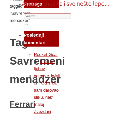
Pretraga
tagged
"Savremeni
Search
menadzer"
for:
Search
Poslednji
Tag:
komentari
Rocket Goal
Savremeni
on
Kradem
ljubav
menadzer
gotovye_iwMi
on
“Od srca
sam darovao
sliku, nek’
Ferrari
maloj
Zvezdani