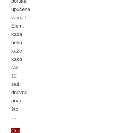
poruka
upućena
vama?
Elem,
kada
neko
kaže
kako
radi
12
sati
dnevno,
prvo
što
…
Ceo