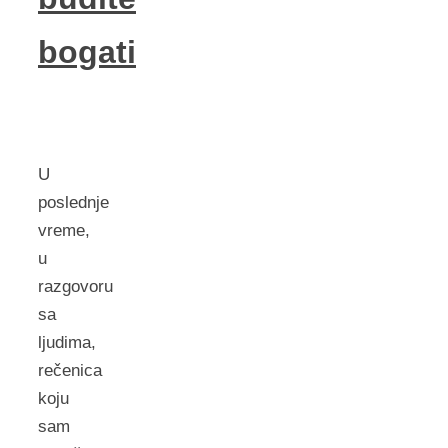
bogati
U
poslednje
vreme,
u
razgovoru
sa
ljudima,
rečenica
koju
sam