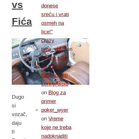
vs
donese
sreću i vrati
Fića
osmeh na
lice!”
crazy
time_xbMl
on
Vreme koje
ne treba
nadoknaditi
LennyAspib
on
Blog za
Dugo
primer
si
poker_wyer
vozač,
on
Vreme
daju
koje ne treba
ti
nadoknaditi