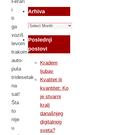
Ferari
i
Arhiva
ti
Arhiva
ga
voziš
Poslednji
levom
postovi
trakom
auto-
Kradem
puta
ljubav
tridesetak
Kvalitet ili
na
kvantitet: Ko
sat!
je stvarni
Šta
kralj
to
današnjeg
nije
digitalnog
u
sveta?