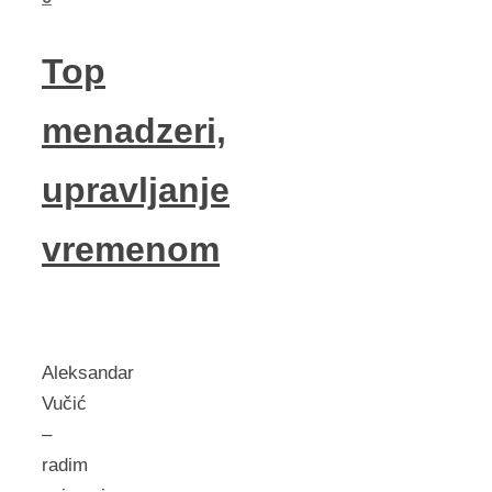
Top
menadzeri,
upravljanje
vremenom
Aleksandar
Vučić
–
radim