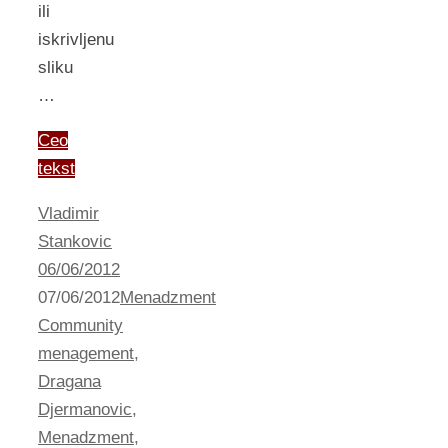
ili
iskrivljenu
sliku
…
Ceo
tekst
Vladimir
Stankovic
06/06/2012
07/06/2012
Menadzment
Community
menagement
,
Dragana
Djermanovic
,
Menadzment
,