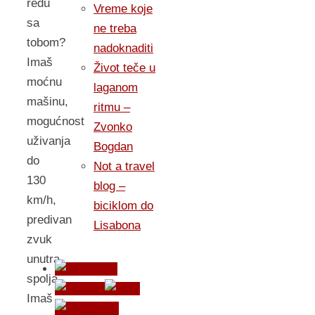
redu
Vreme koje
sa
ne treba
tobom?
nadoknaditi
Imaš
Život teče u
moćnu
laganom
mašinu,
ritmu –
mogućnost
Zvonko
uživanja
Bogdan
do
Not a travel
130
blog –
km/h,
biciklom do
predivan
Lisabona
zvuk
unutra,
spolja.
Imaš