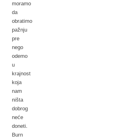
moramo
da
obratimo
pažnju
pre
nego
odemo
u
krajnost
koja
nam
ništa
dobrog
neće
doneti.
Burn