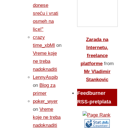
donese
sreću i vrati
osmeh na
lice!”
crazy
Zarada na
time_xbMl
on
Internetu,
Vreme koje
freelance
ne treba
platforme
from
nadoknaditi
Mr Vladimir
LennyAspib
Stankovic
on
Blog za
Feedburner
primer
poker_wyer
RSS-pretplata
on
Vreme
koje ne treba
nadoknaditi