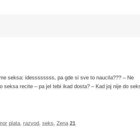
reme seksa: idessssssss, pa gde si sve to naucila??? – Ne
o seksa recite – pa jel tebi ikad dosta? – Kad joj nije do sek
mor
plata
,
razvod
,
seks
,
Zena
21