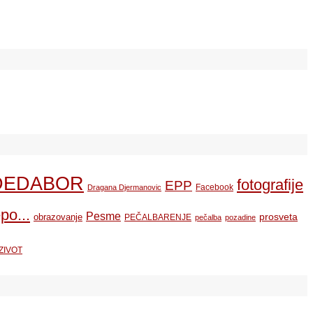
DEDABOR
fotografije
EPP
Facebook
Dragana Djermanovic
po...
Pesme
prosveta
obrazovanje
PEČALBARENJE
pečalba
pozadine
ZIVOT