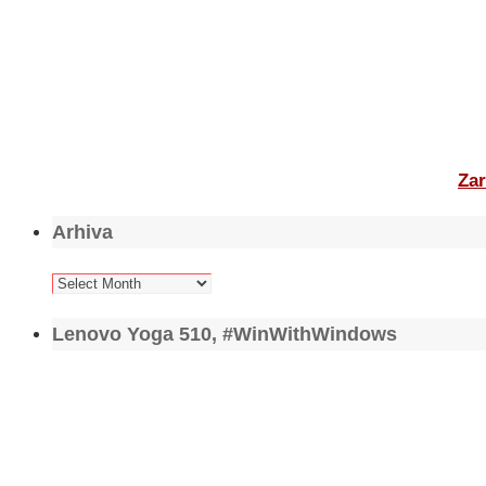
Zar
Arhiva
Arhiva
Lenovo Yoga 510, #WinWithWindows