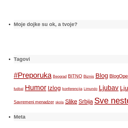
Moje dojke su ok, a tvoje?
Tagovi
#Preporuka
Blog
BlogOpe
BITNO
Biznis
Beograd
Humor
Ljubav
Izlog
Lj
konferencija
fudbal
Limundo
Sve nesto
Slike
Srbija
Savremeni menadzer
skola
Meta