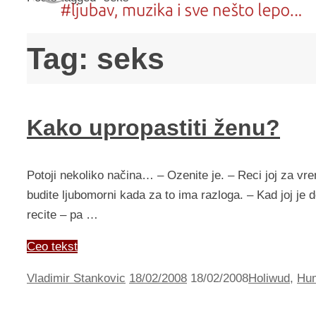
Tag:
seks
Kako upropastiti ženu?
Potoji nekoliko načina… – Ozenite je. – Reci joj za v
budite ljubomorni kada za to ima razloga. – Kad joj je d
recite – pa …
Ceo tekst
Vladimir Stankovic
18/02/2008
18/02/2008
Holiwud
,
Hu