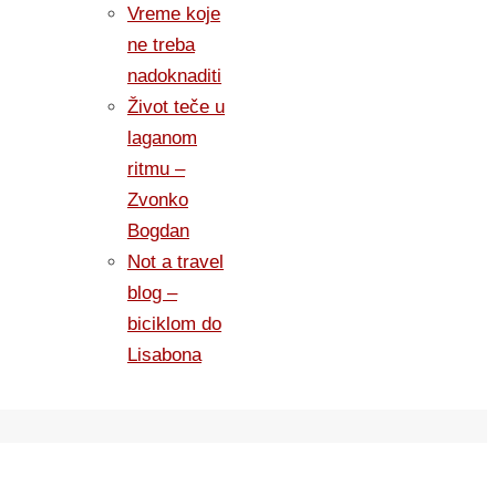
Vreme koje
ne treba
nadoknaditi
Život teče u
laganom
ritmu –
Zvonko
Bogdan
Not a travel
blog –
biciklom do
Lisabona