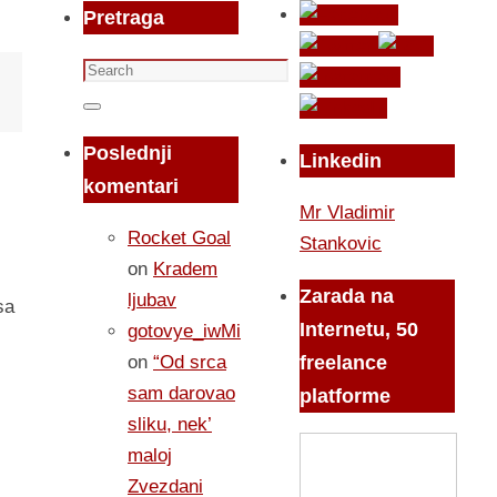
Pretraga
Search
for:
Search
Poslednji
Linkedin
komentari
Mr Vladimir
Rocket Goal
Stankovic
on
Kradem
Zarada na
ljubav
sa
Internetu, 50
gotovye_iwMi
on
“Od srca
freelance
sam darovao
platforme
sliku, nek’
maloj
Zvezdani