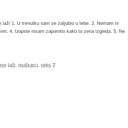
laži 1. U trenutku sam se zaljubio u tebe. 2. Nemam ni
javim. 4. Uopste nisam zapamtio kako ta zena izgleda. 5. Ne
mor
laži
,
muškarci
,
seks
7