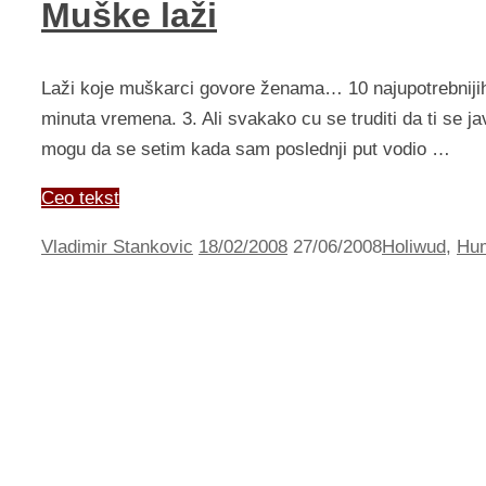
Muške laži
Laži koje muškarci govore ženama… 10 najupotrebnijih 
minuta vremena. 3. Ali svakako cu se truditi da ti se 
mogu da se setim kada sam poslednji put vodio …
Ceo tekst
Vladimir Stankovic
18/02/2008
27/06/2008
Holiwud
,
Hu