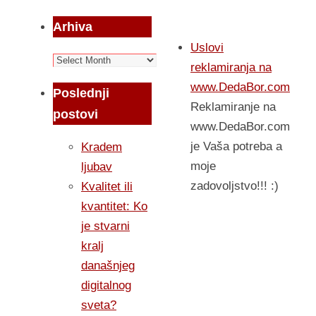
Arhiva
Uslovi
Arhiva
reklamiranja na
www.DedaBor.com
Poslednji
Reklamiranje na
postovi
www.DedaBor.com
je Vaša potreba a
Kradem
moje
ljubav
zadovoljstvo!!! :)
Kvalitet ili
kvantitet: Ko
je stvarni
kralj
današnjeg
digitalnog
sveta?