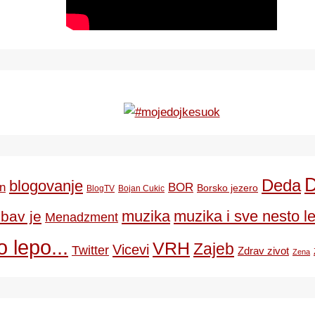
Deda
blogovanje
BOR
n
Borsko jezero
BlogTV
Bojan Cukic
ubav je
muzika
muzika i sve nesto le
Menadzment
 lepo...
VRH
Zajeb
Vicevi
Twitter
Zdrav zivot
Zena