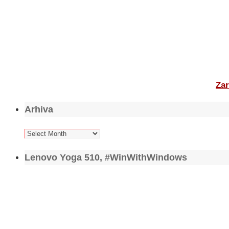
Zar
Arhiva
Arhiva
Lenovo Yoga 510, #WinWithWindows