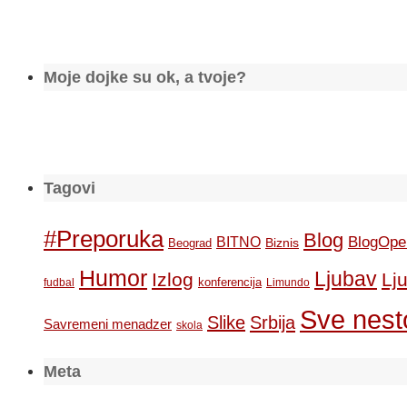
Moje dojke su ok, a tvoje?
Tagovi
#Preporuka
Blog
BlogOpe
BITNO
Biznis
Beograd
Humor
Ljubav
Izlog
Lj
konferencija
fudbal
Limundo
Sve nesto
Slike
Srbija
Savremeni menadzer
skola
Meta