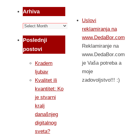
Arhiva
Uslovi
Arhiva
reklamiranja na
www.DedaBor.com
Poslednji
Reklamiranje na
postovi
www.DedaBor.com
je Vaša potreba a
Kradem
moje
ljubav
zadovoljstvo!!! :)
Kvalitet ili
kvantitet: Ko
je stvarni
kralj
današnjeg
digitalnog
sveta?