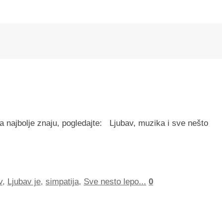
a najbolje znaju, pogledajte: Ljubav, muzika i sve nešto
v
,
Ljubav je
,
simpatija
,
Sve nesto lepo...
0