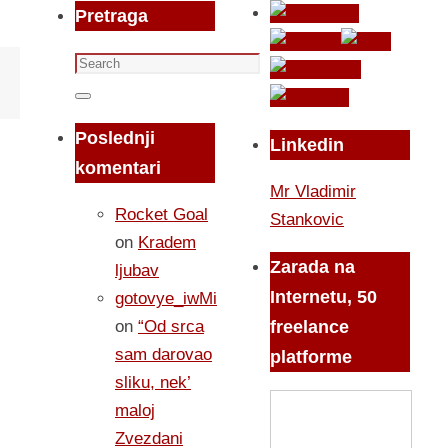
Pretraga
Search
for:
Search
Poslednji
Linkedin
komentari
Mr Vladimir
Rocket Goal
Stankovic
on
Kradem
Zarada na
ljubav
Internetu, 50
gotovye_iwMi
on
“Od srca
freelance
sam darovao
platforme
sliku, nek’
maloj
Zvezdani