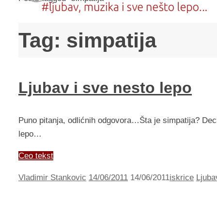
Tag:
simpatija
Ljubav i sve nesto lepo
Puno pitanja, odlićnih odgovora…Šta je simpatija? Dec
lepo…
Ceo tekst
Vladimir Stankovic
14/06/2011
14/06/2011
iskrice
Ljuba