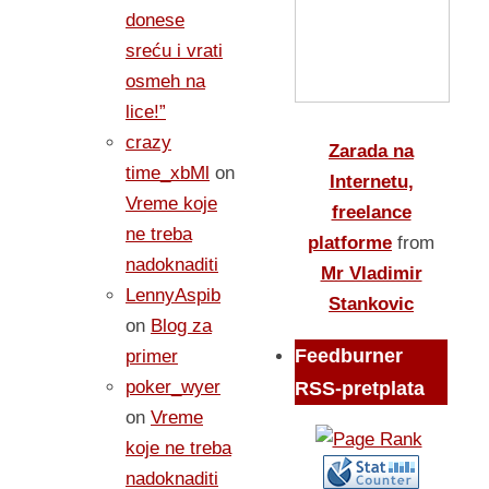
donese
sreću i vrati
osmeh na
lice!”
crazy
Zarada na
time_xbMl
on
Internetu,
Vreme koje
freelance
ne treba
platforme
from
nadoknaditi
Mr Vladimir
LennyAspib
Stankovic
on
Blog za
Feedburner
primer
poker_wyer
RSS-pretplata
on
Vreme
koje ne treba
nadoknaditi