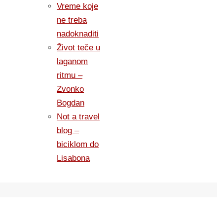
Vreme koje
ne treba
nadoknaditi
Život teče u
laganom
ritmu –
Zvonko
Bogdan
Not a travel
blog –
biciklom do
Lisabona