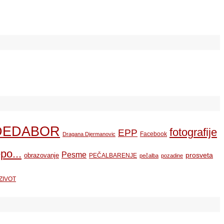
DEDABOR
fotografije
EPP
Facebook
Dragana Djermanovic
po...
Pesme
prosveta
obrazovanje
PEČALBARENJE
pečalba
pozadine
ZIVOT