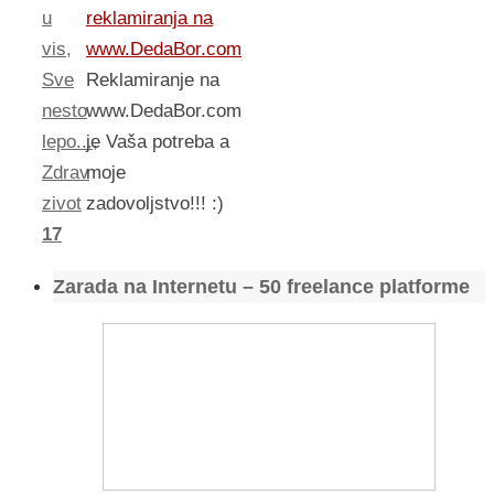
u
reklamiranja na
vis
,
www.DedaBor.com
Sve
Reklamiranje na
nesto
www.DedaBor.com
lepo...
,
je Vaša potreba a
Zdrav
moje
zivot
zadovoljstvo!!! :)
17
Zarada na Internetu – 50 freelance platforme