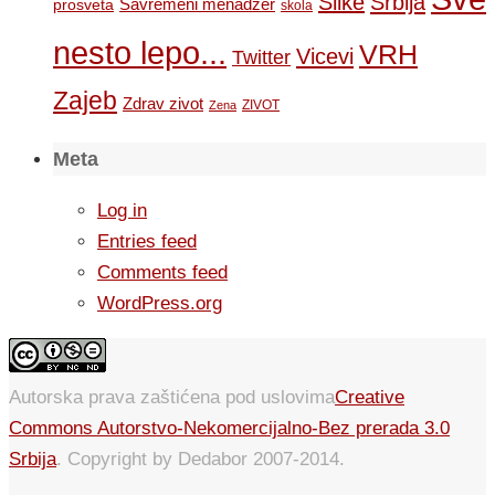
Slike
Srbija
Savremeni menadzer
prosveta
skola
nesto lepo...
VRH
Vicevi
Twitter
Zajeb
Zdrav zivot
ZIVOT
Zena
Meta
Log in
Entries feed
Comments feed
WordPress.org
Autorska prava zaštićena pod uslovima
Creative
Commons Autorstvo-Nekomercijalno-Bez prerada 3.0
Srbija
. Copyright by Dedabor 2007-2014.