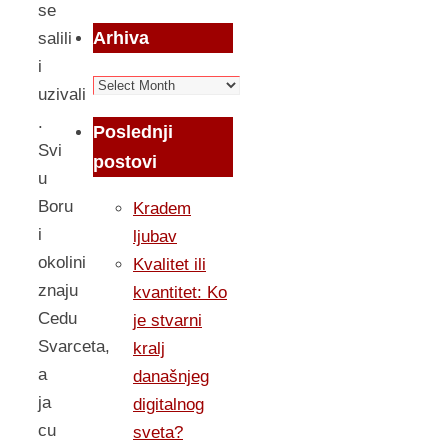
se
Arhiva
salili
i
Arhiva
uzivali
.
Poslednji
Svi
postovi
u
Boru
Kradem
i
ljubav
okolini
Kvalitet ili
znaju
kvantitet: Ko
Cedu
je stvarni
Svarceta,
kralj
a
današnjeg
ja
digitalnog
cu
sveta?