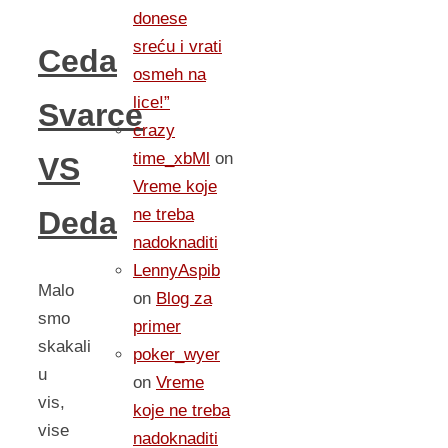
donese
sreću i vrati
Ceda
osmeh na
lice!”
Svarce
crazy
time_xbMl
on
VS
Vreme koje
ne treba
Deda
nadoknaditi
LennyAspib
Malo
on
Blog za
smo
primer
skakali
poker_wyer
u
on
Vreme
vis,
koje ne treba
vise
nadoknaditi