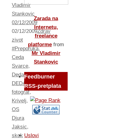
Vladimir
Stankovic
Zarada na
02/12/2009
Internetu,
02/12/2009
Zdrav
freelance
zivot
platforme
from
#Preporuka
,
Mr Vladimir
Ceda
Stankovic
Svarce
,
Deda
,
Feedburner
DEDABOR
,
RSS-pretplata
fotograf
,
Krivelj
,
OS
Djura
Jaksic
,
skok
Uslovi