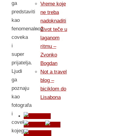
ga
Vreme koje
predstaviti
ne treba
kao
nadoknaditi
fenomenalnog
Život teče u
coveka
laganom
i
ritmu –
super
Zvonko
prijatelja.
Bogdan
Ljudi
Not a travel
ga
blog –
poznaju
biciklom do
kao
Lisabona
fotografa
i
coveka
kojeg