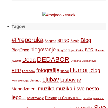
Tagovi
#Preporuka
Blog
BITNO
Biznis
Beograd
blogovanje
BOR
BlogOpen
Borsko
BlogTV
Bojan Cukic
DEDABOR
Deda
jezero
Dragana Djermanovic
Humor
fotografije
Izlog
EPP
Facebook
fudbal
Ljubav
Ljubav je
konferencija
Limundo
muzika
muzika i sve nesto
Menadzment
lepo...
Pesme
obrazovanje
PEČALBARENJE
pečalba
pozadine
Sve