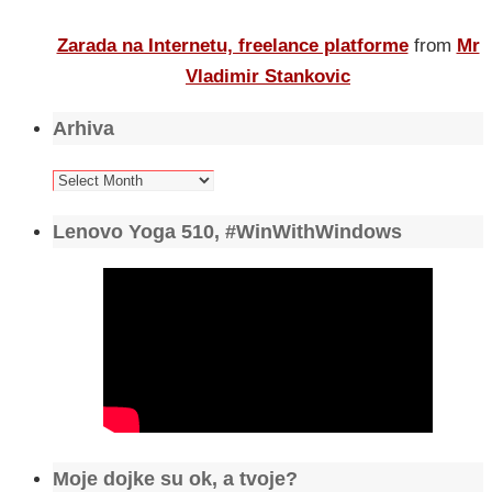
Zarada na Internetu, freelance platforme
from
Mr
Vladimir Stankovic
Arhiva
Arhiva
Lenovo Yoga 510, #WinWithWindows
Moje dojke su ok, a tvoje?