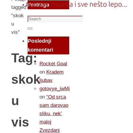
Pretraga
tagged
"skok
Search
u
for:
Search
vis"
Poslednji
komentari
Tag:
Rocket Goal
on
Kradem
skok
ljubav
gotovye_iwMi
u
on
“Od srca
sam darovao
sliku, nek’
vis
maloj
Zvezdani