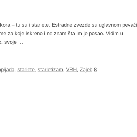
kora – tu su i starlete. Estradne zvezde su uglavnom pevači
ame za koje iskreno i ne znam šta im je posao. Vidim u
o, svoje …
pijada
,
starlete
,
starletizam
,
VRH
,
Zajeb
8