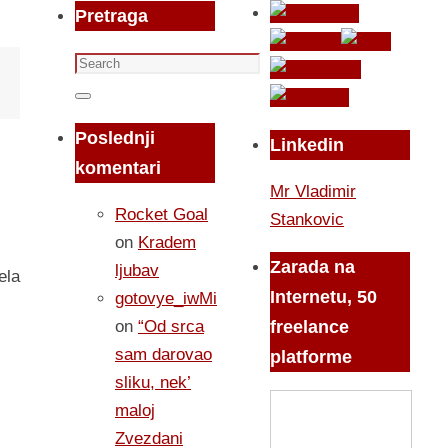
Pretraga
Search
for:
Search
Poslednji
Linkedin
komentari
Mr Vladimir
Rocket Goal
Stankovic
on
Kradem
Zarada na
ljubav
ela
Internetu, 50
gotovye_iwMi
on
“Od srca
freelance
sam darovao
platforme
sliku, nek’
maloj
Zvezdani