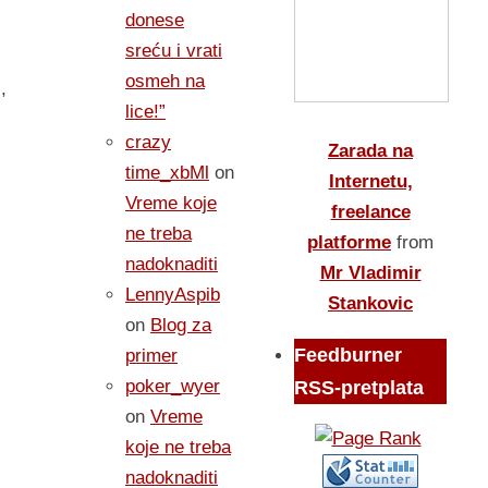
donese
sreću i vrati
osmeh na
,
lice!”
crazy
Zarada na
time_xbMl
on
Internetu,
Vreme koje
freelance
ne treba
platforme
from
nadoknaditi
Mr Vladimir
LennyAspib
Stankovic
on
Blog za
Feedburner
primer
poker_wyer
RSS-pretplata
on
Vreme
koje ne treba
nadoknaditi