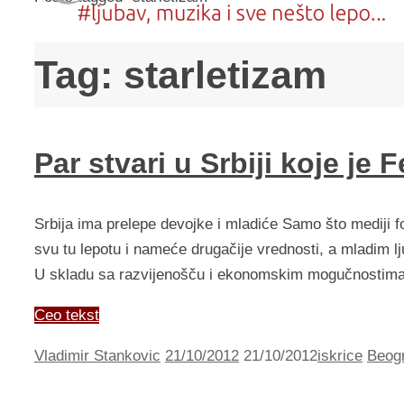
Tag:
starletizam
Par stvari u Srbiji koje je 
Srbija ima prelepe devojke i mladiće Samo što mediji f
svu tu lepotu i nameće drugačije vrednosti, a mladim l
U skladu sa razvijenošču i ekonomskim mogučnostima, 
Ceo tekst
Vladimir Stankovic
21/10/2012
21/10/2012
iskrice
Beog