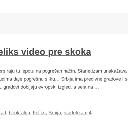
Feliks video pre skoka
orsiraju tu lepotu na pogrešan način. Starletizam unakažava
judima daje pogrešnu sliku… Srbija ima predivne gradove i s
gradovi dobijaju evropski izgled, a sela na …
rad
,
birokratija
,
Feliks
,
Srbija
,
starletizam
4