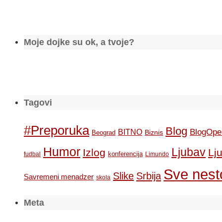
Moje dojke su ok, a tvoje?
Tagovi
#Preporuka
Blog
BlogOpe
BITNO
Biznis
Beograd
Humor
Ljubav
Izlog
Lj
konferencija
fudbal
Limundo
Sve nesto
Slike
Srbija
Savremeni menadzer
skola
Meta