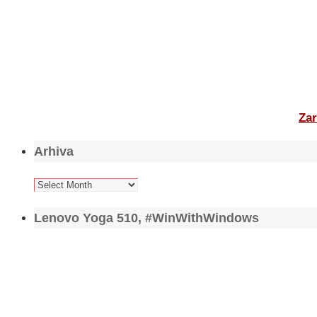
Zar
Arhiva
Arhiva
Lenovo Yoga 510, #WinWithWindows