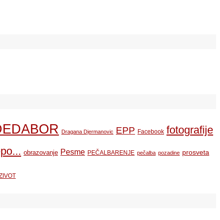
DEDABOR
fotografije
EPP
Facebook
Dragana Djermanovic
po...
Pesme
prosveta
obrazovanje
PEČALBARENJE
pečalba
pozadine
ZIVOT