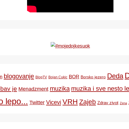
Deda
blogovanje
BOR
n
Borsko jezero
BlogTV
Bojan Cukic
ubav je
muzika
muzika i sve nesto le
Menadzment
 lepo...
VRH
Zajeb
Vicevi
Twitter
Zdrav zivot
Zena