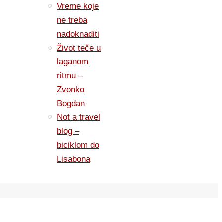
Vreme koje
ne treba
nadoknaditi
Život teče u
laganom
ritmu –
Zvonko
Bogdan
Not a travel
blog –
biciklom do
Lisabona