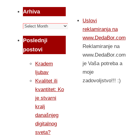
Arhiva
Uslovi
Arhiva
reklamiranja na
www.DedaBor.com
Poslednji
Reklamiranje na
postovi
www.DedaBor.com
je Vaša potreba a
Kradem
moje
ljubav
zadovoljstvo!!! :)
Kvalitet ili
kvantitet: Ko
je stvarni
kralj
današnjeg
digitalnog
sveta?