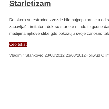
Starletizam
Do skora su estradne zvezde bile najpopularnije a od s
zabavljači, imitatori, dok su starlete mlade i zgodne d
medijima njihove slike gde pokazuju svoje zanosno tel
Ceo tekst
Vladimir Stankovic
23/08/2012
23/08/2012
Holiwud
Olim