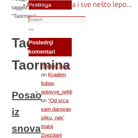
Pretraga
tagged
"Taormina"
Search
for:
Search
Tag:
Poslednji
komentari
Taormina
Rocket Goal
on
Kradem
ljubav
gotovye_iwMi
Posao
on
“Od srca
sam darovao
iz
sliku, nek’
snova
maloj
Zvezdani