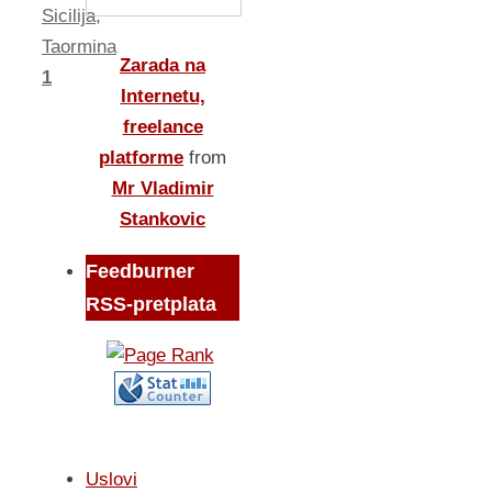
Sicilija
,
Taormina
Zarada na
1
Internetu,
freelance
platforme
from
Mr Vladimir
Stankovic
Feedburner
RSS-pretplata
Uslovi