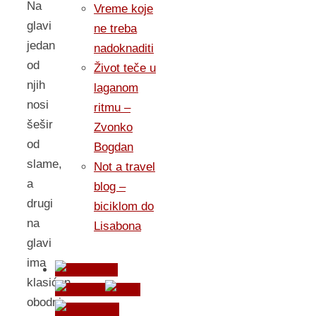
Na
Vreme koje
glavi
ne treba
jedan
nadoknaditi
od
Život teče u
njih
laganom
nosi
ritmu –
šešir
Zvonko
od
Bogdan
slame,
Not a travel
a
blog –
drugi
biciklom do
na
Lisabona
glavi
ima
klasićan
obodni