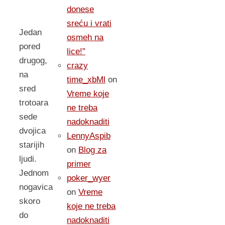
donese
sreću i vrati
Jedan
osmeh na
pored
lice!”
drugog,
crazy
na
time_xbMl
on
sred
Vreme koje
trotoara
ne treba
sede
nadoknaditi
dvojica
LennyAspib
starijih
on
Blog za
ljudi.
primer
Jednom
poker_wyer
nogavica
on
Vreme
skoro
koje ne treba
do
nadoknaditi