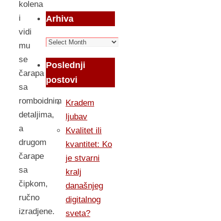
kolena
i
Arhiva
vidi
Arhiva
mu
se
Poslednji
čarapa
postovi
sa
romboidnim
Kradem
detaljima,
ljubav
a
Kvalitet ili
drugom
kvantitet: Ko
čarape
je stvarni
sa
kralj
čipkom,
današnjeg
ručno
digitalnog
izradjene.
sveta?