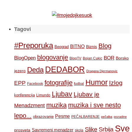
Tagovi
#Preporuka
Blog
BITNO
Biznis
Beograd
blogovanje
BOR
BlogOpen
Borsko
BlogTV
Bojan Cukic
DEDABOR
Deda
jezero
Dragana Djermanovic
Humor
fotografije
Izlog
EPP
Facebook
fudbal
Ljubav
Ljubav je
konferencija
Limundo
muzika
muzika i sve nesto
Menadzment
lepo...
Pesme
obrazovanje
PEČALBARENJE
pečalba
pozadine
Sve
Slike
Srbija
Savremeni menadzer
prosveta
skola