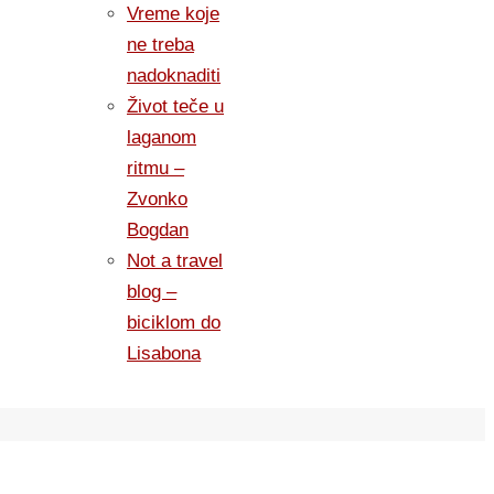
Vreme koje
ne treba
nadoknaditi
Život teče u
laganom
ritmu –
Zvonko
Bogdan
Not a travel
blog –
biciklom do
Lisabona