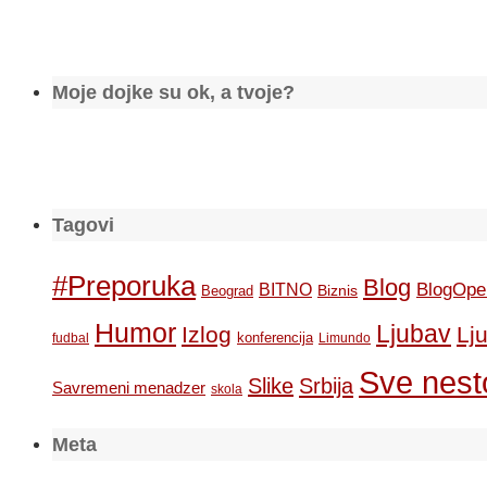
Moje dojke su ok, a tvoje?
Tagovi
#Preporuka
Blog
BlogOpe
BITNO
Biznis
Beograd
Humor
Ljubav
Izlog
Lj
konferencija
fudbal
Limundo
Sve nesto
Slike
Srbija
Savremeni menadzer
skola
Meta