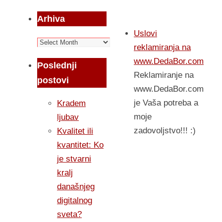
Arhiva
Uslovi
Arhiva
reklamiranja na
www.DedaBor.com
Poslednji
Reklamiranje na
postovi
www.DedaBor.com
je Vaša potreba a
Kradem
moje
ljubav
zadovoljstvo!!! :)
Kvalitet ili
kvantitet: Ko
je stvarni
kralj
današnjeg
digitalnog
sveta?