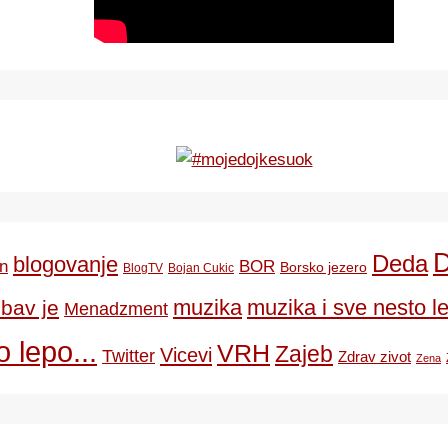
Deda
blogovanje
BOR
n
Borsko jezero
BlogTV
Bojan Cukic
ubav je
muzika
muzika i sve nesto le
Menadzment
 lepo...
VRH
Zajeb
Vicevi
Twitter
Zdrav zivot
Zena