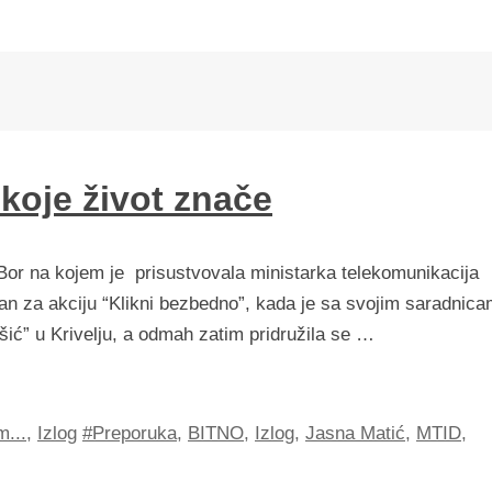
koje život znače
or na kojem je prisustvovala ministarka telekomunikacija
zan za akciju “Klikni bezbedno”, kada je sa svojim saradnic
šić” u Krivelju, a odmah zatim pridružila se …
m...
,
Izlog
#Preporuka
,
BITNO
,
Izlog
,
Jasna Matić
,
MTID
,