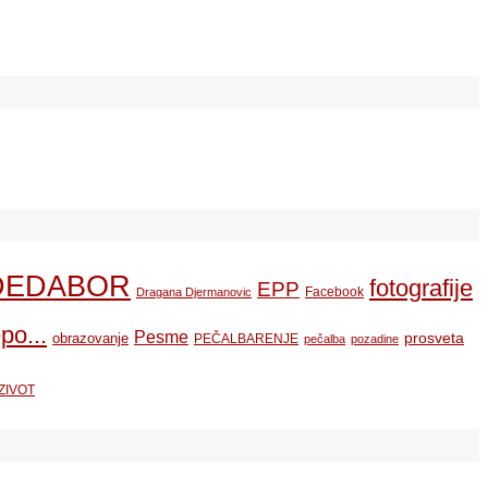
DEDABOR
fotografije
EPP
Facebook
Dragana Djermanovic
po...
Pesme
prosveta
obrazovanje
PEČALBARENJE
pečalba
pozadine
ZIVOT