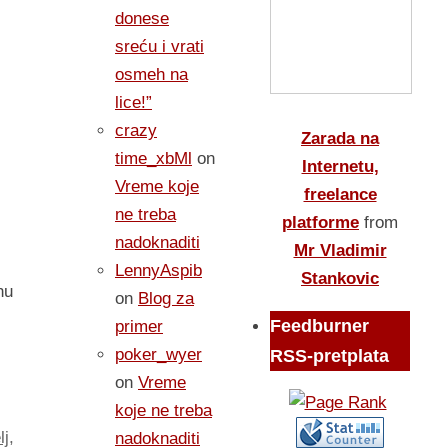
donese
sreću i vrati
osmeh na
lice!”
crazy
Zarada na
time_xbMl
on
Internetu,
Vreme koje
freelance
ne treba
platforme
from
nadoknaditi
Mr Vladimir
LennyAspib
Stankovic
nu
on
Blog za
Feedburner
primer
poker_wyer
RSS-pretplata
on
Vreme
koje ne treba
lj
,
nadoknaditi