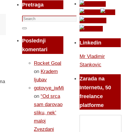
Pretraga
Search
for:
Search
Poslednji
Linkedin
komentari
Mr Vladimir
Rocket Goal
Stankovic
on
Kradem
Zarada na
ljubav
ama
Internetu, 50
gotovye_iwMi
on
“Od srca
freelance
sam darovao
platforme
sliku, nek’
maloj
Zvezdani