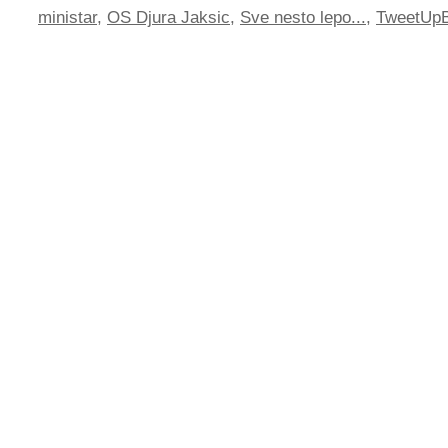
ministar
,
OS Djura Jaksic
,
Sve nesto lepo...
,
TweetUp