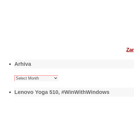
Zar
Arhiva
Arhiva
Lenovo Yoga 510, #WinWithWindows