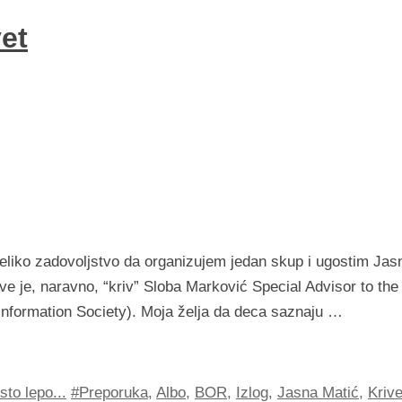
et
eliko zadovoljstvo da organizujem jedan skup i ugostim Jas
ve je, naravno, “kriv” Sloba Marković Special Advisor to the
Information Society). Moja želja da deca saznaju …
to lepo...
#Preporuka
,
Albo
,
BOR
,
Izlog
,
Jasna Matić
,
Krive