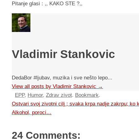
Pitanje glasi : ,, KAKO STE ?,,
Vladimir Stankovic
DedaBor #ljubav, muzika i sve nešto lepo...
View all posts by Vladimir Stankovic
→
EPP
,
Humor
,
Zdrav zivot
.
Bookmark
.
Ostvari svoj zivotni cilj ; svaka krpa nadje zakrpu; k
Alkohol, poroci…
24 Comments: