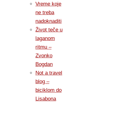
Vreme koje
ne treba
nadoknaditi
Život teče u
laganom
ritmu –
Zvonko
Bogdan
Not a travel
blog –
biciklom do
Lisabona