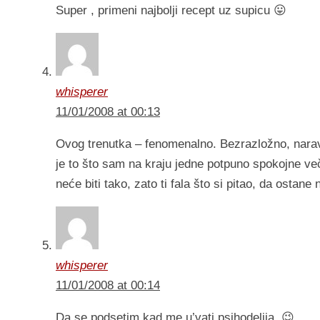
Super , primeni najbolji recept uz supicu 😛
whisperer
11/01/2008 at 00:13
Ovog trenutka – fenomenalno. Bezrazložno, naravn
je to što sam na kraju jedne potpuno spokojne več
neće biti tako, zato ti fala što si pitao, da ostan
whisperer
11/01/2008 at 00:14
Da se podsetim kad me u’vati psihodelija. 😉