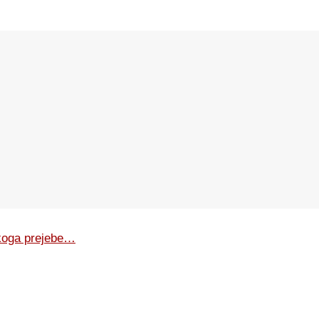
o koga prejebe…