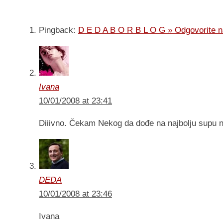
Pingback:
D E D A B O R B L O G » Odgovorite na
Ivana
10/01/2008 at 23:41
Diiivno. Čekam Nekog da dođe na najbolju supu n
DEDA
10/01/2008 at 23:46
Ivana