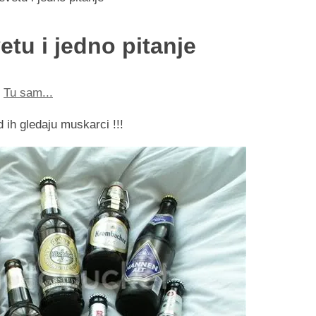
etu i jedno pitanje
,
Tu sam...
 ih gledaju muskarci !!!