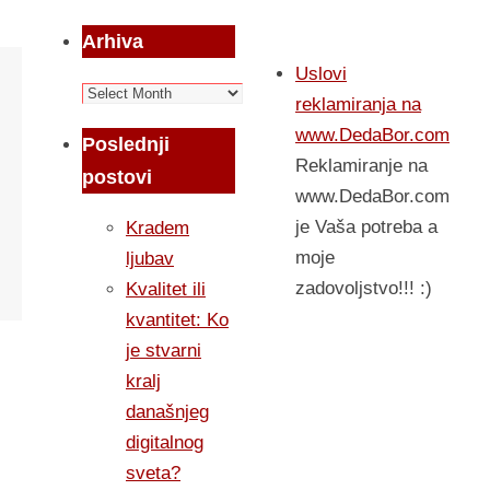
Arhiva
Uslovi
Arhiva
reklamiranja na
www.DedaBor.com
Poslednji
Reklamiranje na
postovi
www.DedaBor.com
je Vaša potreba a
Kradem
moje
ljubav
zadovoljstvo!!! :)
Kvalitet ili
kvantitet: Ko
je stvarni
kralj
današnjeg
digitalnog
sveta?