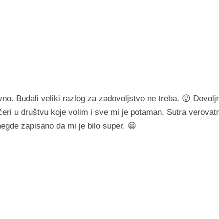
o. Budali veliki razlog za zadovoljstvo ne treba. 😛 Dovolj
eri u društvu koje volim i sve mi je potaman. Sutra verovat
e negde zapisano da mi je bilo super. 😀