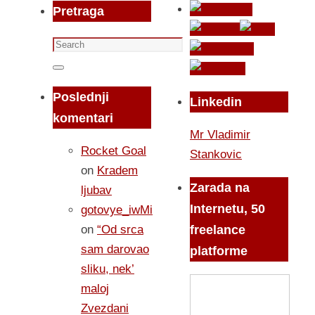
Pretraga
Search
for:
Search
Poslednji
Linkedin
komentari
Mr Vladimir
Rocket Goal
Stankovic
on
Kradem
Zarada na
ljubav
Internetu, 50
gotovye_iwMi
on
“Od srca
freelance
sam darovao
platforme
sliku, nek’
maloj
Zvezdani