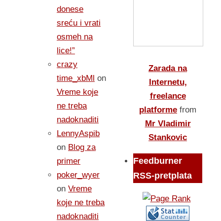
donese
sreću i vrati
osmeh na
lice!”
crazy
Zarada na
time_xbMl
on
Internetu,
Vreme koje
freelance
ne treba
platforme
from
nadoknaditi
Mr Vladimir
LennyAspib
Stankovic
on
Blog za
Feedburner
primer
poker_wyer
RSS-pretplata
on
Vreme
koje ne treba
nadoknaditi