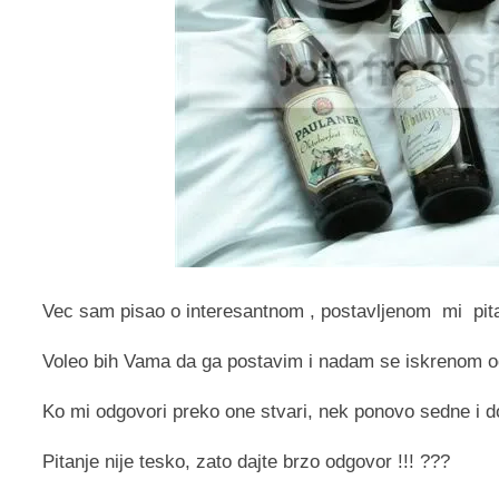
Vec sam pisao o interesantnom , postavljenom mi pita
Voleo bih Vama da ga postavim i nadam se iskrenom o
Ko mi odgovori preko one stvari, nek ponovo sedne i d
Pitanje nije tesko, zato dajte brzo odgovor !!! ???