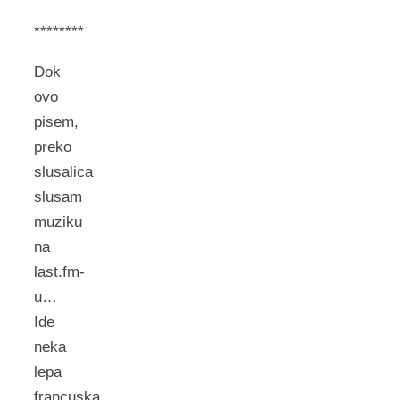
********
Dok
ovo
pisem,
preko
slusalica
slusam
muziku
na
last.fm-
u…
Ide
neka
lepa
francuska