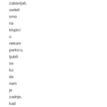
zabavljali,
sedeli
smo
na
klupici
u
nekom
parkicu,
ljubili
se
ko
da
nam
je
zadnje,
kad