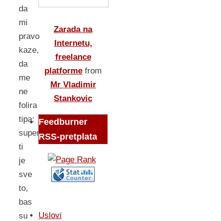
da
mi
Zarada na
pravo
Internetu,
kaze,
freelance
da
platforme
from
me
Mr Vladimir
ne
Stankovic
folira
tipa:
Feedburner
super
RSS-pretplata
ti
je
sve
to,
bas
Uslovi
su