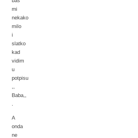
bas
mi
nekako
milo
i
slatko
kad
vidim
u
potpisu
,,
Baba,,
.
A
onda
ne