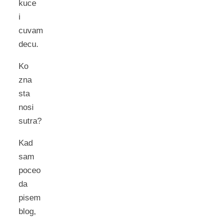
kuce
i
cuvam
decu.
Ko
zna
sta
nosi
sutra?
Kad
sam
poceo
da
pisem
blog,