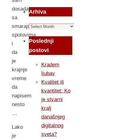
sam
dosadan
Arhiva
sa
Arhiva
smarajucim
spotovima
Poslednji
i
postovi
da
je
Kradem
krajnje
ljubav
vreme
Kvalitet ili
da
kvantitet: Ko
napisem
je stvarni
nesto
kralj
…
današnjeg
digitalnog
Lako
sveta?
je