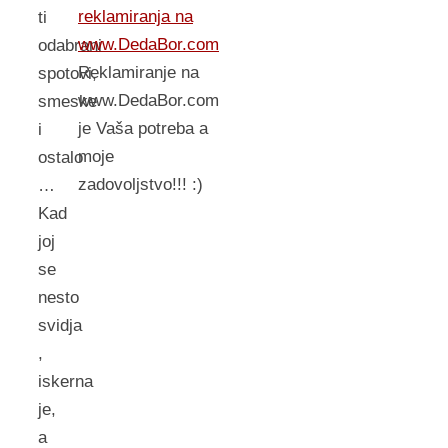
reklamiranja na
ti
www.DedaBor.com
odabrani
Reklamiranje na
spotovi,
www.DedaBor.com
smeske
je Vaša potreba a
i
moje
ostalo
zadovoljstvo!!! :)
…
Kad
joj
se
nesto
svidja
,
iskerna
je,
a