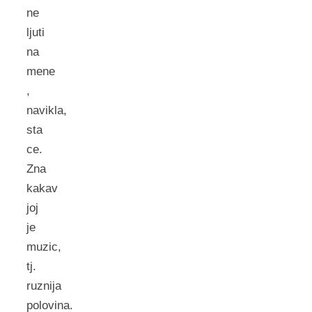
ne
ljuti
na
mene
,
navikla,
sta
ce.
Zna
kakav
joj
je
muzic,
tj.
ruznija
polovina.