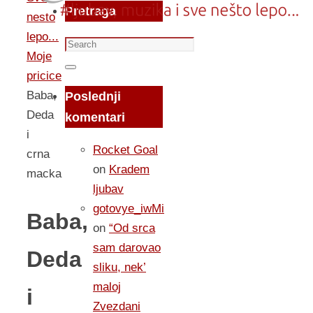
Pretraga
nesto
lepo...
Search
Moje
for:
Search
pricice
Baba,
Poslednji
Deda
komentari
i
Rocket Goal
crna
on
Kradem
macka
ljubav
gotovye_iwMi
Baba,
on
“Od srca
sam darovao
Deda
sliku, nek’
maloj
i
Zvezdani