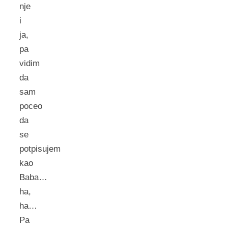
nje
i
ja,
pa
vidim
da
sam
poceo
da
se
potpisujem
kao
Baba…
ha,
ha…
Pa