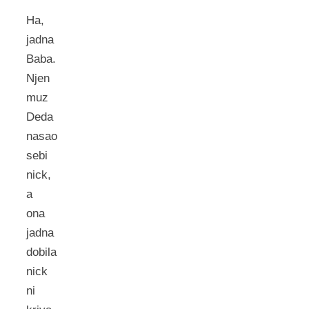
Ha,
jadna
Baba.
Njen
muz
Deda
nasao
sebi
nick,
a
ona
jadna
dobila
nick
ni