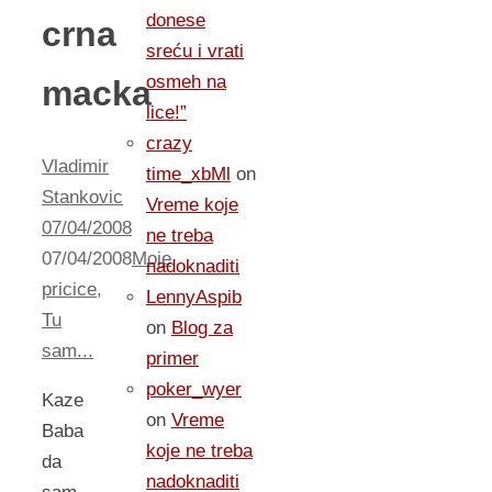
donese
crna
sreću i vrati
osmeh na
macka
lice!”
crazy
Vladimir
time_xbMl
on
Stankovic
Vreme koje
07/04/2008
ne treba
07/04/2008
Moje
nadoknaditi
pricice
,
LennyAspib
Tu
on
Blog za
sam...
primer
poker_wyer
Kaze
on
Vreme
Baba
koje ne treba
da
nadoknaditi