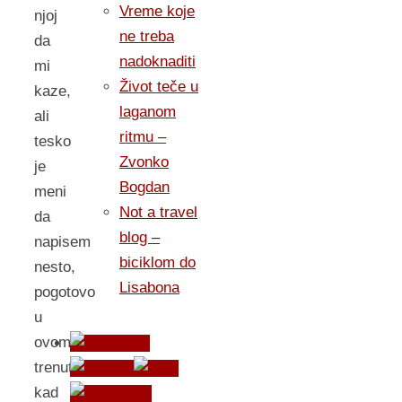
Vreme koje
njoj
ne treba
da
nadoknaditi
mi
Život teče u
kaze,
laganom
ali
ritmu –
tesko
Zvonko
je
Bogdan
meni
Not a travel
da
blog –
napisem
biciklom do
nesto,
Lisabona
pogotovo
u
ovom
trenutku
kad