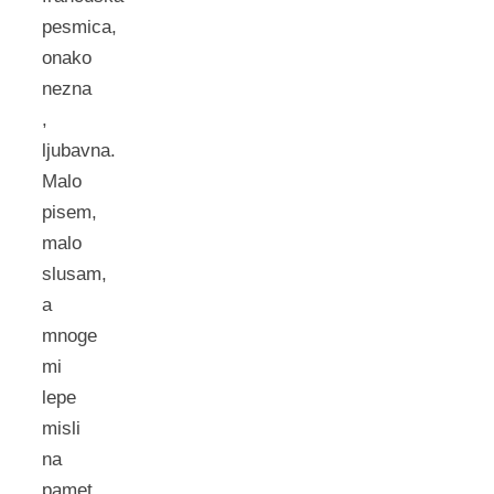
pesmica,
onako
nezna
,
ljubavna.
Malo
pisem,
malo
slusam,
a
mnoge
mi
lepe
misli
na
pamet